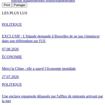
énergie solaire
énergies renouvelables
eolien
Print
Partager
LES PLUS LUS
POLITIQUE
EXCLUSIF : L'Islande demande à Bruxelles de ne pas s'immiscer
dans son référendum sur l'UE
07.08.2026
ÉCONOMIE
Merci la Chine : elle a sauvé l’économie mondiale
27.07.2026
POLITIQUE
Une enclave espagnole dépassée par l'afflux de migrants arrivant par
la mer