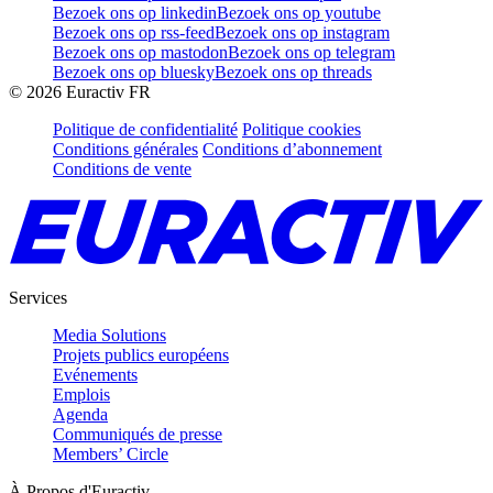
Bezoek ons op linkedin
Bezoek ons op youtube
Bezoek ons op rss-feed
Bezoek ons op instagram
Bezoek ons op mastodon
Bezoek ons op telegram
Bezoek ons op bluesky
Bezoek ons op threads
©
2026
Euractiv FR
Politique de confidentialité
Politique cookies
Conditions générales
Conditions d’abonnement
Conditions de vente
Services
Media Solutions
Projets publics européens
Evénements
Emplois
Agenda
Communiqués de presse
Members’ Circle
À Propos d'Euractiv