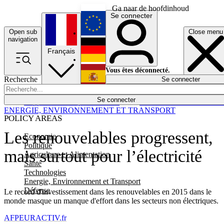
Ga naar de hoofdinhoud
Se connecter
Open sub
Close menu
English
navigation
Français
Deutsch
Vous êtes déconnecté.
Recherche
Se connecter
Español
Lumières éteintes
Se connecter
Rapporteur
Politique
Économie
Newsletters
Evénements
Em
ENERGIE, ENVIRONNEMENT ET TRANSPORT
POLICY AREAS
Les renouvelables progressent,
Economie
Politique
mais surtout pour l’électricité
Agriculture et Alimentation
Santé
Technologies
Energie, Environnement et Transport
Défense
Le record d'investissement dans les renouvelables en 2015 dans le
monde masque un manque d'effort dans les secteurs non électriques.
AFP
EURACTIV.fr