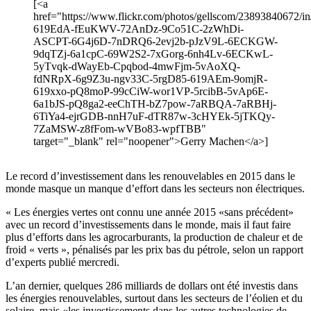
[<a
href="https://www.flickr.com/photos/gellscom/23893840672/in/
619EdA-fEuKWV-72AnDz-9Co51C-2zWhDi-
ASCPT-6G4j6D-7nDRQ6-2evj2b-pJzV9L-6ECKGW-
9dqTZj-6a1cpC-69W2S2-7xGorg-6nh4Lv-6ECKwL-
5yTvqk-dWayEb-Cpqbod-4mwFjm-5vAoXQ-
fdNRpX-6g9Z3u-ngv33C-5rgD85-619AEm-9omjR-
619xxo-pQ8moP-99cCiW-wor1VP-5rcibB-5vAp6E-
6a1bJS-pQ8ga2-eeChTH-bZ7pow-7aRBQA-7aRBHj-
6TiYa4-ejrGDB-nnH7uF-dTR87w-3cHYEk-5jTKQy-
7ZaMSW-z8fFom-wVBo83-wpfTBB"
target="_blank" rel="noopener">Gerry Machen</a>]
Le record d’investissement dans les renouvelables en 2015 dans le
monde masque un manque d’effort dans les secteurs non électriques.
« Les énergies vertes ont connu une année 2015 «sans précédent»
avec un record d’investissements dans le monde, mais il faut faire
plus d’efforts dans les agrocarburants, la production de chaleur et de
froid « verts », pénalisés par les prix bas du pétrole, selon un rapport
d’experts publié mercredi.
L’an dernier, quelques 286 milliards de dollars ont été investis dans
les énergies renouvelables, surtout dans les secteurs de l’éolien et du
solaire, mais «les investissements dans les autres technologies de