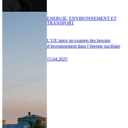
ENERGIE, ENVIRONNEMENT ET
TRANSPORT
L’UE lance un examen des besoins
d’investissement dans l’énergie nucléaire
15.04.2025