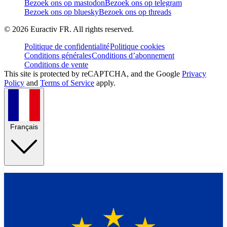
Bezoek ons op mastodon
Bezoek ons op telegram
Bezoek ons op bluesky
Bezoek ons op threads
©
2026
Euractiv FR. All rights reserved.
Politique de confidentialité
Politique cookies
Conditions générales
Conditions d’abonnement
Conditions de vente
This site is protected by reCAPTCHA, and the Google
Privacy
Policy
and
Terms of Service
apply.
Français