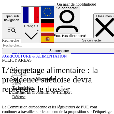
Ga naar de hoofdinhoud
Se connecter
Open sub
Close menu
English
navigation
Français
Deutsch
Vous êtes déconnecté.
Recherche
Se connecter
Español
Lumières éteintes
Se connecter
Rapporteur
Politique
Économie
Newsletters
Evénements
Em
AGRICULTURE & ALIMENTATION
POLICY AREAS
L’étiquetage alimentaire : la
Economie
Politique
présidence suédoise devra
Agriculture et Alimentation
Santé
reprendre le dossier
Technologies
Energie, Environnement et Transport
Défense
La Commission européenne et les législateurs de l’UE vont
continuer à travailler sur le contenu de la proposition sur l’étiquetage