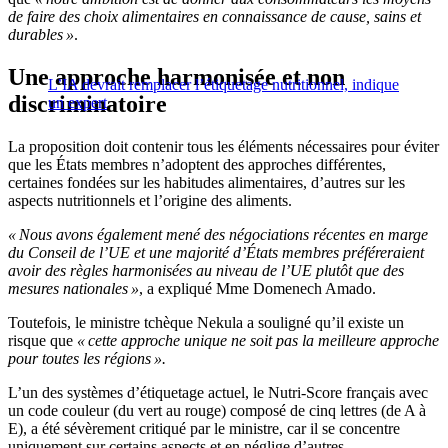
de faire des choix alimentaires en connaissance de cause, sains et
durables »
.
Une approche harmonisée et non
L’IA devrait remplacer l’étiquetage nutritionnel, indique
discriminatoire
un expert
La proposition doit contenir tous les éléments nécessaires pour éviter
que les États membres n’adoptent des approches différentes,
certaines fondées sur les habitudes alimentaires, d’autres sur les
aspects nutritionnels et l’origine des aliments.
« Nous avons également mené des négociations récentes en marge
du Conseil de l’UE et une majorité d’États membres préféreraient
avoir des règles harmonisées au niveau de l’UE plutôt que des
mesures nationales »
, a expliqué Mme Domenech Amado.
Toutefois, le ministre tchèque Nekula a souligné qu’il existe un
risque que
« cette approche unique ne soit pas la meilleure approche
pour toutes les régions ».
L’un des systèmes d’étiquetage actuel, le Nutri-Score français avec
un code couleur (du vert au rouge) composé de cinq lettres (de A à
E), a été sévèrement critiqué par le ministre, car il se concentre
uniquement sur certains aspects et en néglige d’autres.