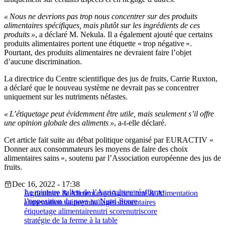
« Nous ne devrions pas trop nous concentrer sur des produits
alimentaires spécifiques, mais plutôt sur les ingrédients de ces
produits »
, a déclaré M. Nekula. Il a également ajouté que certains
produits alimentaires portent une étiquette « trop négative ».
Pourtant, des produits alimentaires ne devraient faire l’objet
d’aucune discrimination.
La directrice du Centre scientifique des jus de fruits, Carrie Ruxton,
a déclaré que le nouveau système ne devrait pas se concentrer
uniquement sur les nutriments néfastes.
« L’étiquetage peut évidemment être utile, mais seulement s’il offre
une opinion globale des aliments »
, a-t-elle déclaré.
Cet article fait suite au débat politique organisé par EURACTIV «
Donner aux consommateurs les moyens de faire des choix
alimentaires sains », soutenu par l’Association européenne des jus de
fruits.
Dec 16, 2022 - 17:38
Le ministre italien de l’Agriculture réaffirme
Agriculture & Alimentation
Agriculture & Alimentation
l’opposition du pays au Nutri-Score
alimentation saine
emballages alimentaires
étiquetage alimentaire
nutri score
nutriscore
stratégie de la ferme à la table