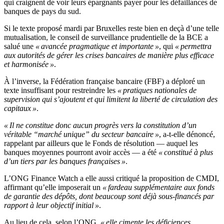
qui craignent de voir leurs épargnants payer pour les défaillances de
banques de pays du sud.
Si le texte proposé mardi par Bruxelles reste bien en deçà d’une telle
mutualisation, le conseil de surveillance prudentielle de la BCE a
salué une
« avancée pragmatique et importante »
, qui
« permettra
aux autorités de gérer les crises bancaires de manière plus efficace
et harmonisée »
.
À l’inverse, la Fédération française bancaire (FBF) a déploré un
texte insuffisant pour restreindre les
« pratiques nationales de
supervision qui s’ajoutent et qui limitent la liberté de circulation des
capitaux »
.
« Il ne constitue donc aucun progrès vers la constitution d’un
véritable “marché unique” du secteur bancaire »
, a-t-elle dénoncé,
rappelant par ailleurs que le Fonds de résolution — auquel les
banques moyennes pourront avoir accès — a été
« constitué à plus
d’un tiers par les banques françaises »
.
L’ONG Finance Watch a elle aussi critiqué la proposition de CMDI,
affirmant qu’elle imposerait un
« fardeau supplémentaire aux fonds
de garantie des dépôts, dont beaucoup sont déjà sous-financés par
rapport à leur objectif initial »
.
Au lieu de cela, selon l’ONG,
« elle cimente les déficiences