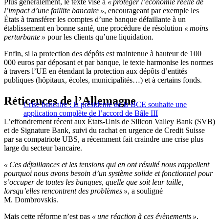
Plus généralement, le texte vise à
« protéger l’économie réelle de
l’impact d’une faillite bancaire »
, encourageant par exemple les
États à transférer les comptes d’une banque défaillante à un
établissement en bonne santé, une procédure de résolution
« moins
perturbante »
pour les clients qu’une liquidation.
Enfin, si la protection des dépôts est maintenue à hauteur de 100
000 euros par déposant et par banque, le texte harmonise les normes
à travers l’UE en étendant la protection aux dépôts d’entités
publiques (hôpitaux, écoles, municipalités…) et à certains fonds.
Réticences de l’Allemagne
Crise bancaire : la présidente de la BCE souhaite une
application complète de l’accord de Bâle III
L’effondrement récent aux États-Unis de Silicon Valley Bank (SVB)
et de Signature Bank, suivi du rachat en urgence de Credit Suisse
par sa compatriote UBS, a récemment fait craindre une crise plus
large du secteur bancaire.
« Ces défaillances et les tensions qui en ont résulté nous rappellent
pourquoi nous avons besoin d’un système solide et fonctionnel pour
s’occuper de toutes les banques, quelle que soit leur taille,
lorsqu’elles rencontrent des problèmes »
, a souligné
M. Dombrovskis.
Mais cette réforme n’est pas
« une réaction à ces évènements »
,