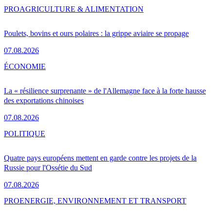
PRO
AGRICULTURE & ALIMENTATION
Poulets, bovins et ours polaires : la grippe aviaire se propage
07.08.2026
ÉCONOMIE
La « résilience surprenante » de l'Allemagne face à la forte hausse
des exportations chinoises
07.08.2026
POLITIQUE
Quatre pays européens mettent en garde contre les projets de la
Russie pour l'Ossétie du Sud
07.08.2026
PRO
ENERGIE, ENVIRONNEMENT ET TRANSPORT