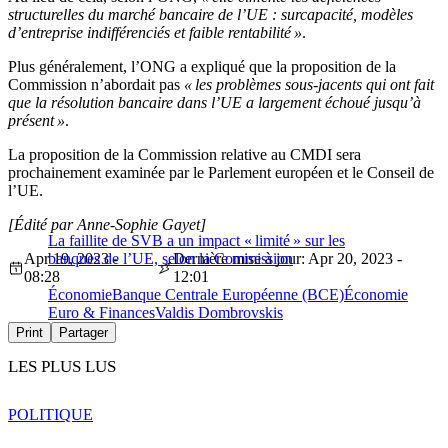
structurelles du marché bancaire de l’UE : surcapacité, modèles
d’entreprise indifférenciés et faible rentabilité »
.
Plus généralement, l’ONG a expliqué que la proposition de la
Commission n’abordait pas
« les problèmes sous-jacents qui ont fait
que la résolution bancaire dans l’UE a largement échoué jusqu’à
présent »
.
La proposition de la Commission relative au CMDI sera
prochainement examinée par le Parlement européen et le Conseil de
l’UE.
[Édité par Anne-Sophie Gayet]
La faillite de SVB a un impact « limité » sur les
Apr 19, 2023 -
banques de l’UE, selon la Commission
Dernière mise à jour: Apr 20, 2023 -
08:28
12:01
Économie
Banque Centrale Européenne (BCE)
Économie
Euro & Finances
Valdis Dombrovskis
Print
Partager
LES PLUS LUS
POLITIQUE