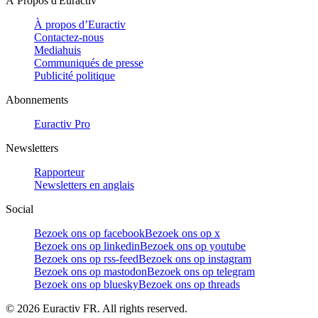
À Propos d'Euractiv
À propos d’Euractiv
Contactez-nous
Mediahuis
Communiqués de presse
Publicité politique
Abonnements
Euractiv Pro
Newsletters
Rapporteur
Newsletters en anglais
Social
Bezoek ons op facebook
Bezoek ons op x
Bezoek ons op linkedin
Bezoek ons op youtube
Bezoek ons op rss-feed
Bezoek ons op instagram
Bezoek ons op mastodon
Bezoek ons op telegram
Bezoek ons op bluesky
Bezoek ons op threads
©
2026
Euractiv FR. All rights reserved.