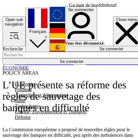
Ga naar de hoofdinhoud
Se connecter
Open sub
Close menu
English
navigation
Français
Deutsch
Vous êtes déconnecté.
Recherche
Se connecter
Español
Lumières éteintes
Se connecter
Rapporteur
Politique
Économie
Newsletters
Evénements
Em
ÉCONOMIE
POLICY AREAS
L’UE présente sa réforme des
Economie
Politique
règles de sauvetage des
Agriculture et Alimentation
Santé
banques en difficulté
Technologies
Energie, Environnement et Transport
Défense
La Commission européenne a proposé de nouvelles règles pour le
sauvetage des banques en difficulté, peu après des turbulences dans