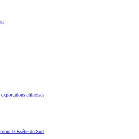
on
s exportations chinoises
e pour l'Ossétie du Sud