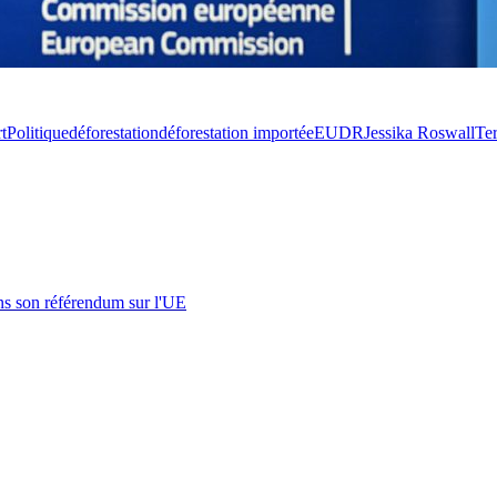
t
Politique
déforestation
déforestation importée
EUDR
Jessika Roswall
Te
s son référendum sur l'UE