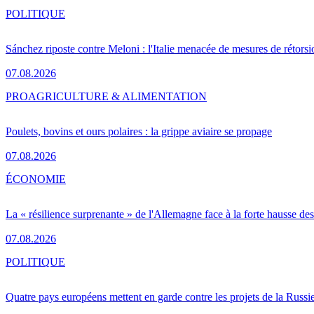
POLITIQUE
Sánchez riposte contre Meloni : l'Italie menacée de mesures de rétorsi
07.08.2026
PRO
AGRICULTURE & ALIMENTATION
Poulets, bovins et ours polaires : la grippe aviaire se propage
07.08.2026
ÉCONOMIE
La « résilience surprenante » de l'Allemagne face à la forte hausse de
07.08.2026
POLITIQUE
Quatre pays européens mettent en garde contre les projets de la Russi