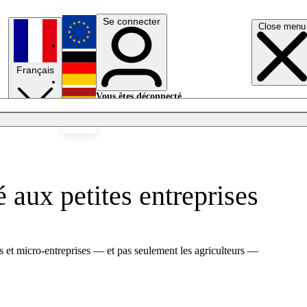
Se connecter
Close menu
English
Français
Deutsch
Vous êtes déconnecté.
Se connecter
Español
Lumières éteintes
é aux petites entreprises
s et micro-entreprises — et pas seulement les agriculteurs —