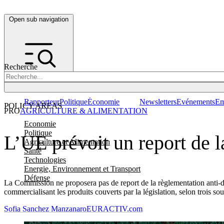
Open sub navigation
Recherche
Rapporteur
Politique
Économie
Newsletters
Evénements
Em
POLICY AREAS
PRO
AGRICULTURE & ALIMENTATION
Economie
Politique
L’UE prévoit un report de la
Agriculture et Alimentation
Santé
Technologies
Energie, Environnement et Transport
Défense
La Commission ne proposera pas de report de la règlementation anti-dé
commercialisant les produits couverts par la législation, selon trois so
Sofia Sanchez Manzanaro
EURACTIV.com