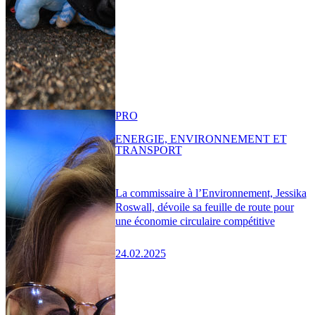
PRO
ENERGIE, ENVIRONNEMENT ET
TRANSPORT
La commissaire à l’Environnement, Jessika
Roswall, dévoile sa feuille de route pour
une économie circulaire compétitive
24.02.2025