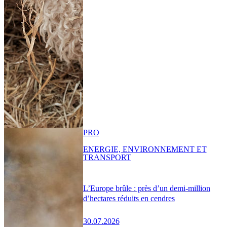
PRO
ENERGIE, ENVIRONNEMENT ET
TRANSPORT
L’Europe brûle : près d’un demi-million
d’hectares réduits en cendres
30.07.2026