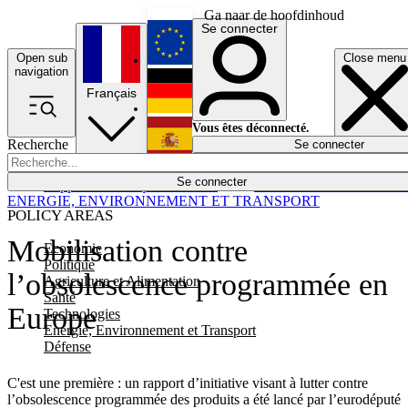
Ga naar de hoofdinhoud
Se connecter
Open sub
Close menu
English
navigation
Français
Deutsch
Vous êtes déconnecté.
Recherche
Se connecter
Español
Lumières éteintes
Se connecter
Rapporteur
Politique
Économie
Newsletters
Evénements
Em
ENERGIE, ENVIRONNEMENT ET TRANSPORT
POLICY AREAS
Mobilisation contre
Economie
Politique
l’obsolescence programmée en
Agriculture et Alimentation
Santé
Europe
Technologies
Energie, Environnement et Transport
Défense
C'est une première : un rapport d’initiative visant à lutter contre
l’obsolescence programmée des produits a été lancé par l’eurodéputé