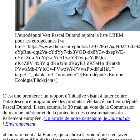
L'eurodéputé Vert Pascal Durand rejoint la liste LREM
pour les européennes [<a
href="https://www.flickr.com/photos/129728637@N02/1602943
cYpRnu-qqt2Va-cYdYy7-dx8VQD-dx8Y3v-dxepWE-
cYdkZd-cYdYq3-cYd515-cYd7wq-cYd8Qd-
dK4Z8V-dx8Vig-dKaJxm-dKayE3-dK5aHp-dKatkh-
PVwzMh-PYfcCv-PVwzWf-PVwzPb-dKaHkU"
target="_blank" rel="noopener">[Eurodéputés Europe
Ecologie/Flickr]</a>]
C’est une première : un rapport d’initiative visant à lutter contre
l’obsolescence programmée des produits a été lancé par l’eurodéputé
Pascal Durand. Il sera soumis, le 30 mai, au vote de la Commission
du marché intérieur et de la protection des consommateurs du
Parlement européen.
Un article de notre partenaire, le
Journal de
l’Environnement
.
«Contrairement à la France, qui a choisi la voie répressive [avec