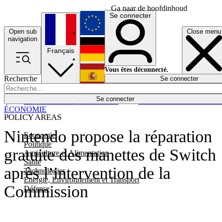
Ga naar de hoofdinhoud
Se connecter
Open sub
Close menu
English
navigation
Français
Deutsch
Vous êtes déconnecté.
Recherche
Se connecter
Español
Lumières éteintes
Se connecter
Rapporteur
Politique
Économie
Newsletters
Evénements
Em
ÉCONOMIE
POLICY AREAS
Nintendo propose la réparation
Economie
Politique
gratuite des manettes de Switch
Agriculture et Alimentation
Santé
après l’intervention de la
Technologies
Energie, Environnement et Transport
Commission
Défense