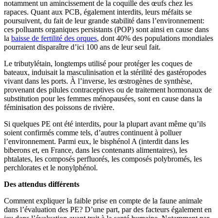
notamment un amincissement de la coquille des œufs chez les
rapaces. Quant aux PCB, également interdits, leurs méfaits se
poursuivent, du fait de leur grande stabilité dans l’environnement:
ces polluants organiques persistants (POP) sont ainsi en cause dans
la
baisse de fertilité des orques
, dont 40% des populations mondiales
pourraient disparaître d’ici 100 ans de leur seul fait.
Le tributylétain, longtemps utilisé pour protéger les coques de
bateaux, induisait la masculinisation et la stérilité des gastéropodes
vivant dans les ports. À l’inverse, les œstrogènes de synthèse,
provenant des pilules contraceptives ou de traitement hormonaux de
substitution pour les femmes ménopausées, sont en cause dans la
féminisation des poissons de rivière.
Si quelques PE ont été interdits, pour la plupart avant même qu’ils
soient confirmés comme tels, d’autres continuent à polluer
l’environnement. Parmi eux, le bisphénol A (interdit dans les
biberons et, en France, dans les contenants alimentaires), les
phtalates, les composés perfluorés, les composés polybromés, les
perchlorates et le nonylphénol.
Des attendus différents
Comment expliquer la faible prise en compte de la faune animale
dans l’évaluation des PE? D’une part, par des facteurs également en