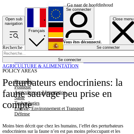
Ga naar de hoofdinhoud
Se connecter
Open sub
Close menu
English
navigation
Français
Deutsch
Vous êtes déconnecté.
Recherche
Se connecter
Español
Lumières éteintes
Se connecter
Rapporteur
Politique
Économie
Newsletters
Evénements
Em
AGRICULTURE & ALIMENTATION
POLICY AREAS
Perturbateurs endocriniens: la
Economie
Politique
faune sauvage peu prise en
Agriculture et Alimentation
Santé
compte
Technologies
Energie, Environnement et Transport
Défense
Moins bien décrit que chez les humains, l’effet des perturbateurs
endocriniens sur la faune n’en est pas moins préoccupant et les