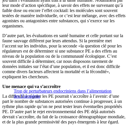
jeu dans l’évaluation ayant trait à la santé humaine. Notamment par
leur mode d’action spécifique, à savoir des effets ne survenant qu’à
faible dose ou encore l’effet cocktail: les molécules sont souvent
testées de manière individuelle, or c’est leur mélange, avec des effets
agonistes ou antagonistes entre substances, qui s’exerce sur les
organismes.
D’autre part, les évaluations en santé humaine et celle portant sur la
faune sauvage diffèrent par leurs attendus. Si la première met
l’accent sur les individus, pour la seconde «la question clé pour les
régulateurs est de déterminer si une substance PE a des effets au
niveau de la population ou de la communauté écologique. C’est
souvent difficile à déterminer, car nous disposons rarement de
données initiales sur l’état d’une population, et il est donc difficile
comme divers facteurs affectent la mortalité et la fécondité»,
expliquent les chercheurs.
Une menace qui va s’accroître
Trop de perturbateurs endocriniens dans l’alimentation
La difficulté à réguler les PE pourrait s’accroître à l’avenir: d’une
des Européens
part le nombre de substances autorisées continue à progresser, à un
rythme plus rapide qu’on ne peut tester leurs éventuelles propriétés
PE. D’autre part le rejet environnemental des PE déjà autorisés
devrait s’accroître, du fait de la croissance démographique mondiale,
et de la plus grande permissivité des pays émergents à leur égard.