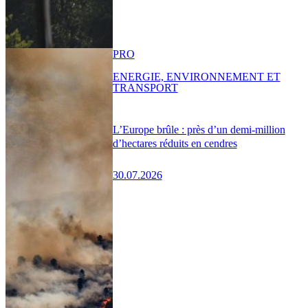
PRO
ENERGIE, ENVIRONNEMENT ET
TRANSPORT
L’Europe brûle : près d’un demi-million
d’hectares réduits en cendres
30.07.2026