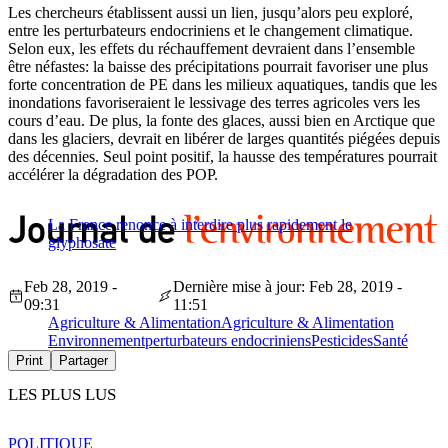
Les chercheurs établissent aussi un lien, jusqu’alors peu exploré,
entre les perturbateurs endocriniens et le changement climatique.
Selon eux, les effets du réchauffement devraient dans l’ensemble
être néfastes: la baisse des précipitations pourrait favoriser une plus
forte concentration de PE dans les milieux aquatiques, tandis que les
inondations favoriseraient le lessivage des terres agricoles vers les
cours d’eau. De plus, la fonte des glaces, aussi bien en Arctique que
dans les glaciers, devrait en libérer de larges quantités piégées depuis
des décennies. Seul point positif, la hausse des températures pourrait
accélérer la dégradation des POP.
La France renonce à interdire plus rapidement le
glyphosate
Feb 28, 2019 -
Dernière mise à jour: Feb 28, 2019 -
09:31
11:51
Agriculture & Alimentation
Agriculture & Alimentation
Environnement
perturbateurs endocriniens
Pesticides
Santé
Print
Partager
LES PLUS LUS
POLITIQUE