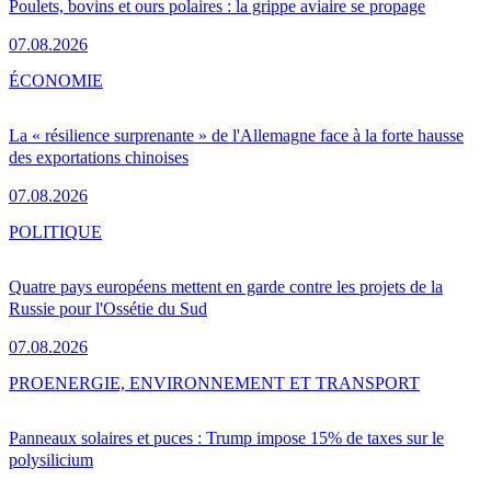
Poulets, bovins et ours polaires : la grippe aviaire se propage
07.08.2026
ÉCONOMIE
La « résilience surprenante » de l'Allemagne face à la forte hausse
des exportations chinoises
07.08.2026
POLITIQUE
Quatre pays européens mettent en garde contre les projets de la
Russie pour l'Ossétie du Sud
07.08.2026
PRO
ENERGIE, ENVIRONNEMENT ET TRANSPORT
Panneaux solaires et puces : Trump impose 15% de taxes sur le
polysilicium