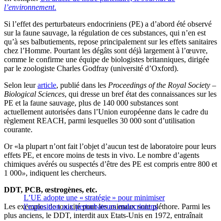
l’environnement
.
Si l’effet des perturbateurs endocriniens (PE) a d’abord été observé
sur la faune sauvage, la régulation de ces substances, qui n’en est
qu’à ses balbutiements, repose principalement sur les effets sanitaires
chez l’Homme. Pourtant les dégâts sont déjà largement à l’œuvre,
comme le confirme une équipe de biologistes britanniques, dirigée
par le zoologiste Charles Godfray (université d’Oxford).
Selon leur
article
, publié dans les
Proceedings of the Royal Society –
Biological Sciences
, qui dresse un bref état des connaissances sur les
PE et la faune sauvage, plus de 140 000 substances sont
actuellement autorisées dans l’Union européenne dans le cadre du
règlement REACH, parmi lesquelles 30 000 sont d’utilisation
courante.
Or «la plupart n’ont fait l’objet d’aucun test de laboratoire pour leurs
effets PE, et encore moins de tests in vivo. Le nombre d’agents
chimiques avérés ou suspectés d’être des PE est compris entre 800 et
1 000
»
, indiquent les chercheurs.
DDT, PCB, œstrogènes, etc.
L’UE adopte une « stratégie » pour minimiser
Les exemples de toxicité pour les animaux sont pléthore. Parmi les
l’exposition aux perturbateurs endocriniens
plus anciens, le DDT, interdit aux Etats-Unis en 1972, entraînait