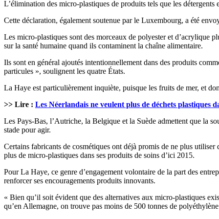
L’élimination des micro-plastiques de produits tels que les détergent
Cette déclaration, également soutenue par le Luxembourg, a été envoy
Les micro-plastiques sont des morceaux de polyester et d’acrylique plu
sur la santé humaine quand ils contaminent la chaîne alimentaire.
Ils sont en général ajoutés intentionnellement dans des produits comme 
particules », soulignent les quatre États.
La Haye est particulièrement inquiète, puisque les fruits de mer, et d
>> Lire :
Les Néerlandais ne veulent plus de déchets plastiques d
Les Pays-Bas, l’Autriche, la Belgique et la Suède admettent que la sou
stade pour agir.
Certains fabricants de cosmétiques ont déjà promis de ne plus utiliser
plus de micro-plastiques dans ses produits de soins d’ici 2015.
Pour La Haye, ce genre d’engagement volontaire de la part des entrepri
renforcer ses encouragements produits innovants.
« Bien qu’il soit évident que des alternatives aux micro-plastiques exis
qu’en Allemagne, on trouve pas moins de 500 tonnes de polyéthylène da