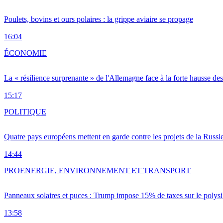
Poulets, bovins et ours polaires : la grippe aviaire se propage
16:04
ÉCONOMIE
La « résilience surprenante » de l'Allemagne face à la forte hausse de
15:17
POLITIQUE
Quatre pays européens mettent en garde contre les projets de la Russi
14:44
PRO
ENERGIE, ENVIRONNEMENT ET TRANSPORT
Panneaux solaires et puces : Trump impose 15% de taxes sur le polysi
13:58