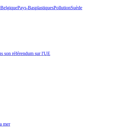
e
Belgique
Pays-Bas
plastiques
Pollution
Suède
s son référendum sur l'UE
la mer