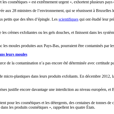
s et les cosmétiques « est extrêmement urgent », exhortent plusieurs pa
ée aux 28 ministres de l’environnement, qui se réunissent à Bruxelles 
s petits que des têtes d’épingle. Les
scientifiques
qui ont étudié leur pr
les crèmes exfoliantes ou les gels douches, et finissent dans les système
onc les moules produites aux Pays-Bas, pourraient être contaminés par le
ans leurs moules
rce de la contamination n’a pas encore été déterminée avec certitude par
 de micro-plastiques dans leurs produits exfoliants. En décembre 2012, l
ses justifie encore davantage une interdiction au niveau européen, et B
tent pour les cosmétiques et les détergents, des centaines de tonnes de c
ns les produits cosmétiques », rappellent les quatre États.