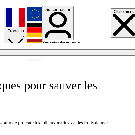
Se connecter
Close menu
English
Français
Deutsch
Vous êtes déconnecté.
Se connecter
Español
Lumières éteintes
iques pour sauver les
, afin de protéger les milieux marins - et les fruits de mer.