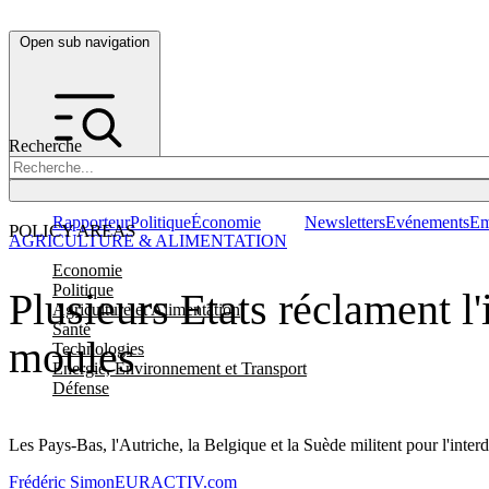
Open sub navigation
Recherche
Rapporteur
Politique
Économie
Newsletters
Evénements
Em
POLICY AREAS
AGRICULTURE & ALIMENTATION
Economie
Politique
Plusieurs Etats réclament l
Agriculture et Alimentation
Santé
moules
Technologies
Energie, Environnement et Transport
Défense
Les Pays-Bas, l'Autriche, la Belgique et la Suède militent pour l'interdi
Frédéric Simon
EURACTIV.com