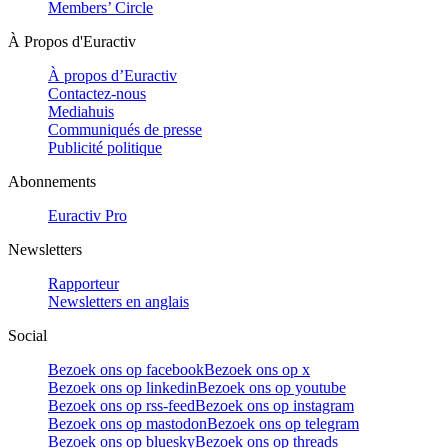
Members’ Circle
À Propos d'Euractiv
À propos d’Euractiv
Contactez-nous
Mediahuis
Communiqués de presse
Publicité politique
Abonnements
Euractiv Pro
Newsletters
Rapporteur
Newsletters en anglais
Social
Bezoek ons op facebook
Bezoek ons op x
Bezoek ons op linkedin
Bezoek ons op youtube
Bezoek ons op rss-feed
Bezoek ons op instagram
Bezoek ons op mastodon
Bezoek ons op telegram
Bezoek ons op bluesky
Bezoek ons op threads