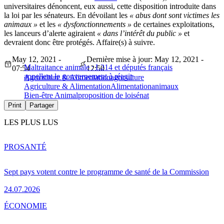
universitaires dénoncent, eux aussi, cette disposition introduite dans
la loi par les sénateurs. En dévoilant les
« abus dont sont victimes les
animaux »
et les
« dysfonctionnements »
de certaines exploitations,
les lanceurs d’alerte agiraient
« dans l’intérêt du public »
et
devraient donc être protégés. Affaire(s) à suivre.
May 12, 2021 -
Dernière mise à jour: May 12, 2021 -
Maltraitance animale : L214 et députés français
07:54
12:50
appellent le gouvernement à réagir
Agriculture & Alimentation
agriculture
Agriculture & Alimentation
Alimentation
animaux
Bien-être Animal
proposition de loi
sénat
Print
Partager
LES PLUS LUS
PRO
SANTÉ
Sept pays votent contre le programme de santé de la Commission
24.07.2026
ÉCONOMIE