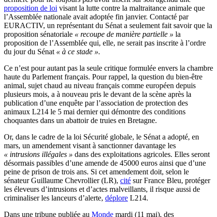
proposition de loi
visant la lutte contre la maltraitance animale que
l’Assemblée nationale avait adoptée fin janvier. Contacté par
EURACTIV, un représentant du Sénat a seulement fait savoir que la
proposition sénatoriale
« recoupe de manière partielle »
la
proposition de l’Assemblée qui, elle, ne serait pas inscrite à l’ordre
du jour du Sénat
« à ce stade ».
Ce n’est pour autant pas la seule critique formulée envers la chambre
haute du Parlement français. Pour rappel, la question du bien-être
animal, sujet chaud au niveau français comme européen depuis
plusieurs mois, a à nouveau pris le devant de la scène après la
publication d’une enquête par l’association de protection des
animaux L214 le 5 mai dernier qui démontre des conditions
choquantes dans un abattoir de truies en Bretagne.
Or, dans le cadre de la loi Sécurité globale, le Sénat a adopté, en
mars, un amendement visant à sanctionner davantage les
« intrusions illégales »
dans des exploitations agricoles. Elles seront
désormais passibles d’une amende de 45000 euros ainsi que d’une
peine de prison de trois ans. Si cet amendement doit, selon le
sénateur Guillaume Chevrollier (LR),
cité
sur France Bleu, protéger
les éleveurs d’intrusions et d’actes malveillants, il risque aussi de
criminaliser les lanceurs d’alerte,
déplore
L214.
Dans une tribune publiée au
Monde
mardi (11 mai), des