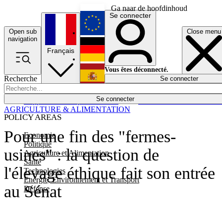
Ga naar de hoofdinhoud
Se connecter
Open sub
Close menu
English
navigation
Français
Deutsch
Vous êtes déconnecté.
Recherche
Se connecter
Español
Lumières éteintes
Se connecter
Rapporteur
Politique
Économie
Newsletters
Evénements
Em
AGRICULTURE & ALIMENTATION
POLICY AREAS
Pour une fin des "fermes-
Economie
Politique
usines" : la question de
Agriculture et Alimentation
Santé
l'élevage éthique fait son entrée
Technologies
Energie, Environnement et Transport
au Sénat
Défense