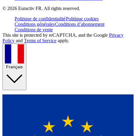
©
2026
Euractiv FR. All rights reserved.
Politique de confidentialité
Politique cookies
Conditions générales
Conditions d’abonnement
Conditions de vente
This site is protected by reCAPTCHA, and the Google
Privacy
Policy
and
Terms of Service
apply.
Français