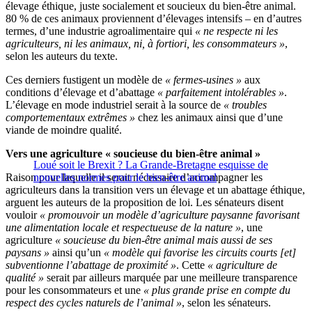
élevage éthique, juste socialement et soucieux du bien-être animal.
80 % de ces animaux proviennent d’élevages intensifs – en d’autres
termes, d’une industrie agroalimentaire qui
« ne respecte ni les
agriculteurs, ni les animaux, ni, à fortiori, les consommateurs »
,
selon les auteurs du texte.
Ces derniers fustigent un modèle de
« fermes-usines »
aux
conditions d’élevage et d’abattage
« parfaitement intolérables »
.
L’élevage en mode industriel serait à la source de
« troubles
comportementaux extrêmes »
chez les animaux ainsi que d’une
viande de moindre qualité.
Vers une agriculture « soucieuse du bien-être animal »
Loué soit le Brexit ? La Grande-Bretagne esquisse de
Raison pour laquelle il serait nécessaire d’accompagner les
nouvelles normes pour le bien-être animal
agriculteurs dans la transition vers un élevage et un abattage éthique,
arguent les auteurs de la proposition de loi. Les sénateurs disent
vouloir
« promouvoir un modèle d’agriculture paysanne favorisant
une alimentation locale et respectueuse de la nature »
, une
agriculture
« soucieuse du bien-être animal mais aussi de ses
paysans »
ainsi qu’un
« modèle qui favorise les circuits courts [et]
subventionne l’abattage de proximité »
. Cette
« agriculture de
qualité »
serait par ailleurs marquée par une meilleure transparence
pour les consommateurs et une
« plus grande prise en compte du
respect des cycles naturels de l’animal »
, selon les sénateurs.