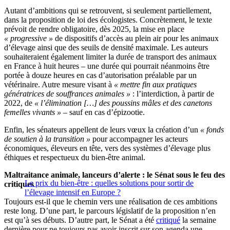
Autant d’ambitions qui se retrouvent, si seulement partiellement,
dans la proposition de loi des écologistes. Concrètement, le texte
prévoit de rendre obligatoire, dès 2025, la mise en place
« progressive »
de dispositifs d’accès au plein air pour les animaux
d’élevage ainsi que des seuils de densité maximale. Les auteurs
souhaiteraient également limiter la durée de transport des animaux
en France à huit heures – une durée qui pourrait néanmoins être
portée à douze heures en cas d’autorisation préalable par un
vétérinaire. Autre mesure visant à
« mettre fin aux pratiques
génératrices de souffrances animales »
: l’interdiction, à partir de
2022, de
« l’élimination […] des poussins mâles et des canetons
femelles vivants »
– sauf en cas d’épizootie.
Enfin, les sénateurs appellent de leurs vœux la création d’un
« fonds
de soutien à la transition »
pour accompagner les acteurs
économiques, éleveurs en tête, vers des systèmes d’élevage plus
éthiques et respectueux du bien-être animal.
Maltraitance animale, lanceurs d’alerte : le Sénat sous le feu des
Le prix du bien-être : quelles solutions pour sortir de
critiques
l’élevage intensif en Europe ?
Toujours est-il que le chemin vers une réalisation de ces ambitions
reste long. D’une part, le parcours législatif de la proposition n’en
est qu’à ses débuts. D’autre part, le Sénat a été
critiqué
la semaine
dernière pour ne toujours pas avoir inscrit sur son agenda une