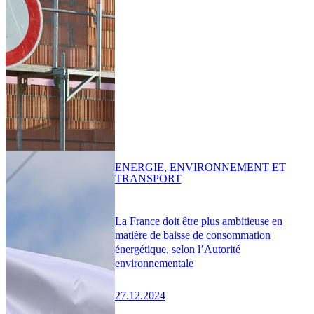
ENERGIE, ENVIRONNEMENT ET
TRANSPORT
La France doit être plus ambitieuse en
matière de baisse de consommation
énergétique, selon l’Autorité
environnementale
27.12.2024