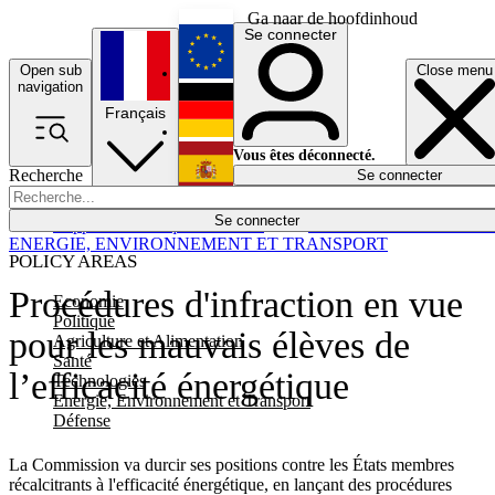
Ga naar de hoofdinhoud
Se connecter
Open sub
Close menu
English
navigation
Français
Deutsch
Vous êtes déconnecté.
Recherche
Se connecter
Español
Lumières éteintes
Se connecter
Rapporteur
Politique
Économie
Newsletters
Evénements
Em
ENERGIE, ENVIRONNEMENT ET TRANSPORT
POLICY AREAS
Procédures d'infraction en vue
Economie
Politique
pour les mauvais élèves de
Agriculture et Alimentation
Santé
l’efficacité énergétique
Technologies
Energie, Environnement et Transport
Défense
La Commission va durcir ses positions contre les États membres
récalcitrants à l'efficacité énergétique, en lançant des procédures