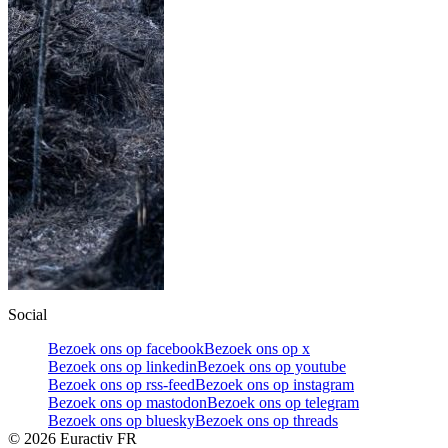
Social
Bezoek ons op facebook
Bezoek ons op x
Bezoek ons op linkedin
Bezoek ons op youtube
Bezoek ons op rss-feed
Bezoek ons op instagram
Bezoek ons op mastodon
Bezoek ons op telegram
Bezoek ons op bluesky
Bezoek ons op threads
©
2026
Euractiv FR