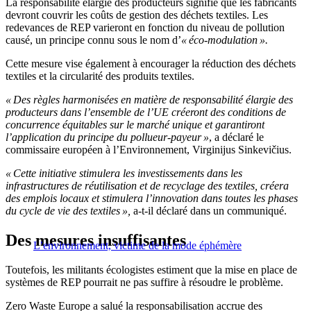
La responsabilité élargie des producteurs signifie que les fabricants
devront couvrir les coûts de gestion des déchets textiles. Les
redevances de REP varieront en fonction du niveau de pollution
causé, un principe connu sous le nom d’
« éco-modulation ».
Cette mesure vise également à encourager la réduction des déchets
textiles et la circularité des produits textiles.
« Des règles harmonisées en matière de responsabilité élargie des
producteurs dans l’ensemble de l’UE créeront des conditions de
concurrence équitables sur le marché unique et garantiront
l’application du principe du pollueur-payeur »
, a déclaré le
commissaire européen à l’Environnement, Virginijus Sinkevičius.
« Cette initiative stimulera les investissements dans les
infrastructures de réutilisation et de recyclage des textiles, créera
des emplois locaux et stimulera l’innovation dans toutes les phases
du cycle de vie des textiles »,
a-t-il déclaré dans un communiqué.
Des mesures insuffisantes
L’environnement, victime de la mode éphémère
Toutefois, les militants écologistes estiment que la mise en place de
systèmes de REP pourrait ne pas suffire à résoudre le problème.
Zero Waste Europe a salué la responsabilisation accrue des