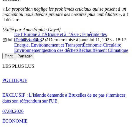
« La proposition néglige les problèmes cruciaux qui se posent à un
moment où nous devons prendre des mesures plus immédiates »
, a-t-
il déclaré.
[Édité par Anne-Sophie Gayet]
De l’Europe à l’Afrique et à l’Asie : le périple des
Jul 11, 2023 - 14:32
déchets textiles
Dernière mise à jour: Jul 11, 2023 - 18:17
Energie, Environnement et Transport
Économie Circulaire
Environnement
gestion des déchets
Réchauffement Climatique
Print
Partager
LES PLUS LUS
POLITIQUE
EXCLUSIF : L'Islande demande à Bruxelles de ne pas s'immiscer
dans son référendum sur l'UE
07.08.2026
ÉCONOMIE