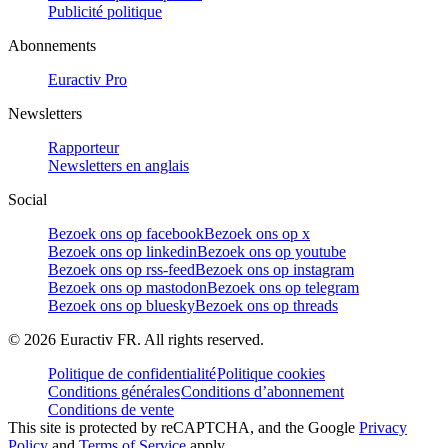
Publicité politique
Abonnements
Euractiv Pro
Newsletters
Rapporteur
Newsletters en anglais
Social
Bezoek ons op facebook
Bezoek ons op x
Bezoek ons op linkedin
Bezoek ons op youtube
Bezoek ons op rss-feed
Bezoek ons op instagram
Bezoek ons op mastodon
Bezoek ons op telegram
Bezoek ons op bluesky
Bezoek ons op threads
©
2026
Euractiv FR. All rights reserved.
Politique de confidentialité
Politique cookies
Conditions générales
Conditions d’abonnement
Conditions de vente
This site is protected by reCAPTCHA, and the Google
Privacy
Policy
and
Terms of Service
apply.