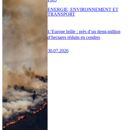
ENERGIE, ENVIRONNEMENT ET
TRANSPORT
L’Europe brûle : près d’un demi-million
d’hectares réduits en cendres
30.07.2026