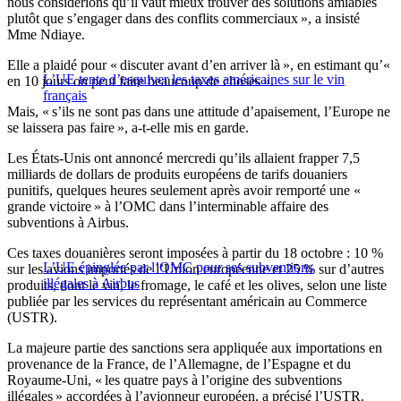
nous considérions qu’il vaut mieux trouver des solutions amiables
plutôt que s’engager dans des conflits commerciaux », a insisté
Mme Ndiaye.
Elle a plaidé pour « discuter avant d’en arriver là », en estimant qu’«
L’UE tente d’esquiver les taxes américaines sur le vin
en 10 jours on peut faire beaucoup de choses ».
français
Mais, « s’ils ne sont pas dans une attitude d’apaisement, l’Europe ne
se laissera pas faire », a-t-elle mis en garde.
Les États-Unis ont annoncé mercredi qu’ils allaient frapper 7,5
milliards de dollars de produits européens de tarifs douaniers
punitifs, quelques heures seulement après avoir remporté une «
grande victoire » à l’OMC dans l’interminable affaire des
subventions à Airbus.
Ces taxes douanières seront imposées à partir du 18 octobre : 10 %
L’UE épinglée par l’OMC pour ses subventions
sur les avions importés de l’Union européenne et 25 % sur d’autres
illégales à Airbus
produits, dont le vin, le fromage, le café et les olives, selon une liste
publiée par les services du représentant américain au Commerce
(USTR).
La majeure partie des sanctions sera appliquée aux importations en
provenance de la France, de l’Allemagne, de l’Espagne et du
Royaume-Uni, « les quatre pays à l’origine des subventions
illégales » accordées à l’avionneur européen, a précisé l’USTR.