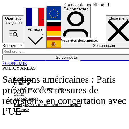
Ga naar de hoofdinhoud
Se connecter
Open sub
Close menu
English
navigation
Français
Deutsch
Vous êtes déconnecté.
Recherche
Se connecter
Español
Lumières éteintes
Se connecter
Rapporteur
Politique
Économie
Newsletters
Evénements
Em
ÉCONOMIE
POLICY AREAS
Sanctions américaines : Paris
Economie
Politique
prévoit « des mesures de
Agriculture et Alimentation
Santé
rétorsion » en concertation avec
Technologies
Energie, Environnement et Transport
l’UE
Défense