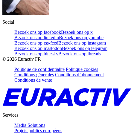
Social
Bezoek ons op facebook
Bezoek ons op x
Bezoek ons op linkedin
Bezoek ons op youtube
Bezoek ons op rss-feed
Bezoek ons op instagram
Bezoek ons op mastodon
Bezoek ons op telegram
Bezoek ons op bluesky
Bezoek ons op threads
©
2026
Euractiv FR
Politique de confidentialité
Politique cookies
Conditions générales
Conditions d’abonnement
Conditions de vente
Services
Media Solutions
Projets publics européens