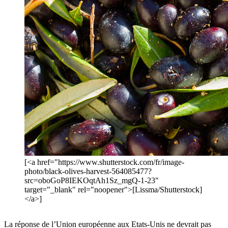
[<a href="https://www.shutterstock.com/fr/image-
photo/black-olives-harvest-564085477?
src=oboGoP8IEKOqtAh1Sz_mgQ-1-23"
target="_blank" rel="noopener">[Lissma/Shutterstock]
</a>]
La réponse de l’Union européenne aux Etats-Unis ne devrait pas