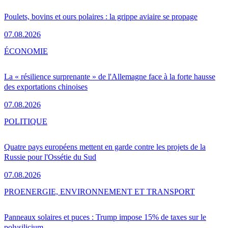
Poulets, bovins et ours polaires : la grippe aviaire se propage
07.08.2026
ÉCONOMIE
La « résilience surprenante » de l'Allemagne face à la forte hausse
des exportations chinoises
07.08.2026
POLITIQUE
Quatre pays européens mettent en garde contre les projets de la
Russie pour l'Ossétie du Sud
07.08.2026
PRO
ENERGIE, ENVIRONNEMENT ET TRANSPORT
Panneaux solaires et puces : Trump impose 15% de taxes sur le
polysilicium