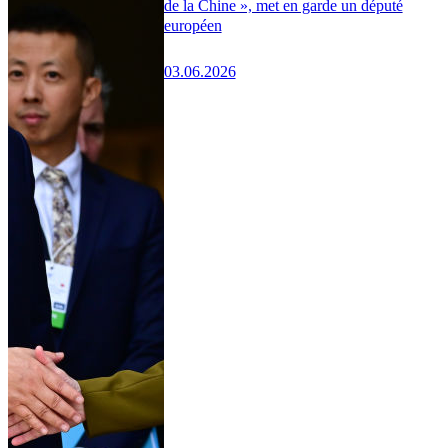
de la Chine », met en garde un député
européen
03.06.2026