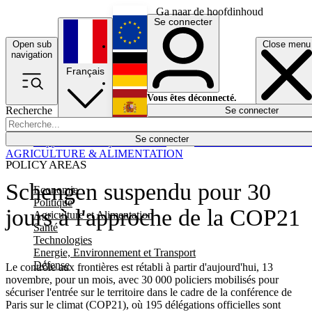
Ga naar de hoofdinhoud
Se connecter
Open sub
Close menu
English
navigation
Français
Deutsch
Vous êtes déconnecté.
Recherche
Se connecter
Español
Lumières éteintes
Se connecter
Rapporteur
Politique
Économie
Newsletters
Evénements
Em
AGRICULTURE & ALIMENTATION
POLICY AREAS
Schengen suspendu pour 30
Economie
Politique
jours à l'approche de la COP21
Agriculture et Alimentation
Santé
Technologies
Energie, Environnement et Transport
Défense
Le contrôle aux frontières est rétabli à partir d'aujourd'hui, 13
novembre, pour un mois, avec 30 000 policiers mobilisés pour
sécuriser l'entrée sur le territoire dans le cadre de la conférence de
Paris sur le climat (COP21), où 195 délégations officielles sont