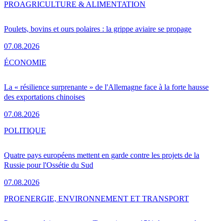
PRO
AGRICULTURE & ALIMENTATION
Poulets, bovins et ours polaires : la grippe aviaire se propage
07.08.2026
ÉCONOMIE
La « résilience surprenante » de l'Allemagne face à la forte hausse
des exportations chinoises
07.08.2026
POLITIQUE
Quatre pays européens mettent en garde contre les projets de la
Russie pour l'Ossétie du Sud
07.08.2026
PRO
ENERGIE, ENVIRONNEMENT ET TRANSPORT