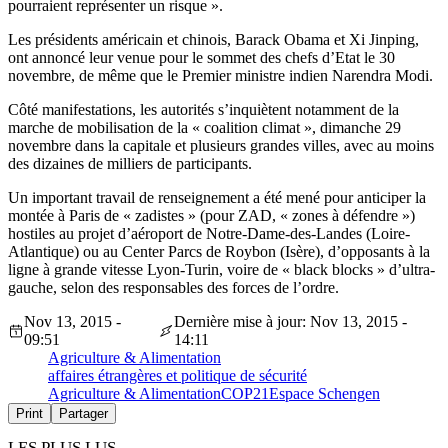
pourraient représenter un risque ».
Les présidents américain et chinois, Barack Obama et Xi Jinping,
ont annoncé leur venue pour le sommet des chefs d’Etat le 30
novembre, de même que le Premier ministre indien Narendra Modi.
Côté manifestations, les autorités s’inquiètent notamment de la
marche de mobilisation de la « coalition climat », dimanche 29
novembre dans la capitale et plusieurs grandes villes, avec au moins
des dizaines de milliers de participants.
Un important travail de renseignement a été mené pour anticiper la
montée à Paris de « zadistes » (pour ZAD, « zones à défendre »)
hostiles au projet d’aéroport de Notre-Dame-des-Landes (Loire-
Atlantique) ou au Center Parcs de Roybon (Isère), d’opposants à la
ligne à grande vitesse Lyon-Turin, voire de « black blocks » d’ultra-
gauche, selon des responsables des forces de l’ordre.
Nov 13, 2015 -
Dernière mise à jour: Nov 13, 2015 -
09:51
14:11
Agriculture & Alimentation
affaires étrangères et politique de sécurité
Agriculture & Alimentation
COP21
Espace Schengen
Print
Partager
LES PLUS LUS