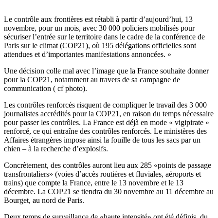
Le contrôle aux frontières est rétabli à partir d’aujourd’hui, 13
novembre, pour un mois, avec 30 000 policiers mobilisés pour
sécuriser l’entrée sur le territoire dans le cadre de la conférence de
Paris sur le climat (COP21), où 195 délégations officielles sont
attendues et d’importantes manifestations annoncées. »
Une décision colle mal avec l’image que la France souhaite donner
pour la COP21, notamment au travers de sa campagne de
communication ( cf photo).
Les contrôles renforcés risquent de compliquer le travail des 3 000
journalistes accrédités pour la COP21, en raison du temps nécessaire
pour passer les contrôles. La France est déjà en mode « vigipirate »
renforcé, ce qui entraîne des contrôles renforcés. Le ministères des
Affaires étrangères impose ainsi la fouille de tous les sacs par un
chien – à la recherche d’explosifs.
Concrètement, des contrôles auront lieu aux 285 «points de passage
transfrontaliers» (voies d’accès routières et fluviales, aéroports et
trains) que compte la France, entre le 13 novembre et le 13
décembre. La COP21 se tiendra du 30 novembre au 11 décembre au
Bourget, au nord de Paris.
Deux temps de surveillance de «haute intensité» ont été définis, du