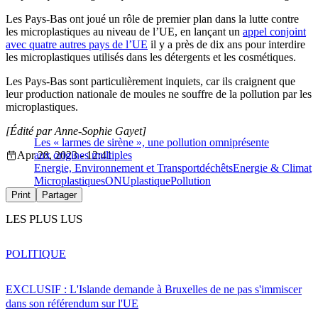
Les Pays-Bas ont joué un rôle de premier plan dans la lutte contre
les microplastiques au niveau de l’UE, en lançant un
appel conjoint
avec quatre autres pays de l’UE
il y a près de dix ans pour interdire
les microplastiques utilisés dans les détergents et les cosmétiques.
Les Pays-Bas sont particulièrement inquiets, car ils craignent que
leur production nationale de moules ne souffre de la pollution par les
microplastiques.
[Édité par Anne-Sophie Gayet]
Les « larmes de sirène », une pollution omniprésente
Apr 28, 2023 - 12:41
aux origines multiples
Energie, Environnement et Transport
déchêts
Energie & Climat
Microplastiques
ONU
plastique
Pollution
Print
Partager
LES PLUS LUS
POLITIQUE
EXCLUSIF : L'Islande demande à Bruxelles de ne pas s'immiscer
dans son référendum sur l'UE