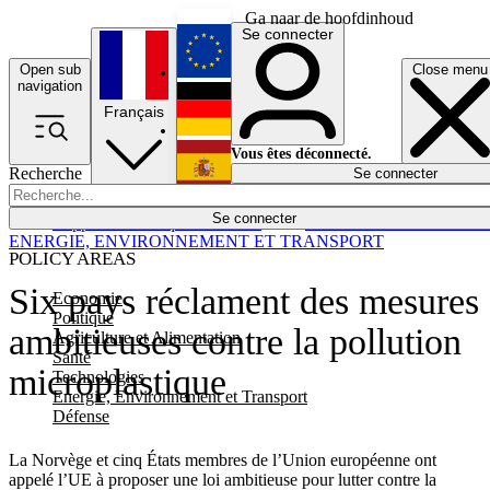
Ga naar de hoofdinhoud
Se connecter
Open sub
Close menu
English
navigation
Français
Deutsch
Vous êtes déconnecté.
Recherche
Se connecter
Español
Lumières éteintes
Se connecter
Rapporteur
Politique
Économie
Newsletters
Evénements
Em
ENERGIE, ENVIRONNEMENT ET TRANSPORT
POLICY AREAS
Six pays réclament des mesures
Economie
Politique
ambitieuses contre la pollution
Agriculture et Alimentation
Santé
microplastique
Technologies
Energie, Environnement et Transport
Défense
La Norvège et cinq États membres de l’Union européenne ont
appelé l’UE à proposer une loi ambitieuse pour lutter contre la