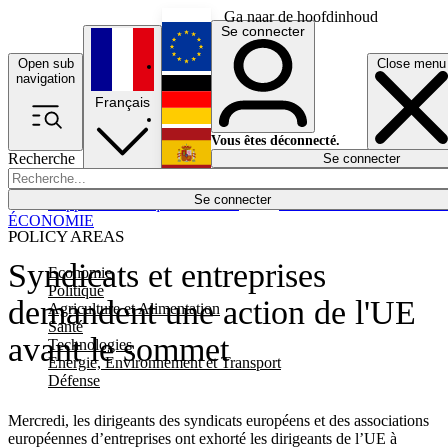
Ga naar de hoofdinhoud
Se connecter
Open sub
Close menu
English
navigation
Français
Deutsch
Vous êtes déconnecté.
Recherche
Se connecter
Español
Lumières éteintes
Se connecter
Rapporteur
Politique
Économie
Newsletters
Evénements
Em
ÉCONOMIE
POLICY AREAS
Syndicats et entreprises
Economie
Politique
demandent une action de l'UE
Agriculture et Alimentation
Santé
avant le sommet
Technologies
Energie, Environnement et Transport
Défense
Mercredi, les dirigeants des syndicats européens et des associations
européennes d’entreprises ont exhorté les dirigeants de l’UE à