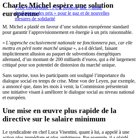
Charles Michel espère une solution
Crise énergétique : l’UE propose une « limite
européenne
dynamique des prix » pour le gaz et de nouvelles
mesures de solidarité
M. Michel a plaidé en faveur d’une solution européenne standard
pour garantir l’approvisionnement en énergie à un prix raisonnable.
«
L’approche exclusivement nationale ne fonctionnera pas, car elle
mettra en péril notre marché unique
», a-t-il déclaré, faisant
implicitement allusion au paquet de subventions énergétiques
allemand, d’un montant de 200 milliards d’euros, qui a été largement
critiqué pour son potentiel de distorsion du marché unique.
Sans surprise, tous les participants ont souligné l’importance du
dialogue social en temps de crise. Mme von der Leyen, par exemple,
a annoncé que, dans les mois à venir, la Commission présenterait
une initiative visant à améliorer le dialogue social au niveau national
et européen.
Une mise en œuvre plus rapide de la
directive sur le salaire minimum
Le syndicaliste en chef Luca Visentini, quant à lui, a appelé à une
action plus immédiate et plus ambitieuse. Par exemple, il a plaidé