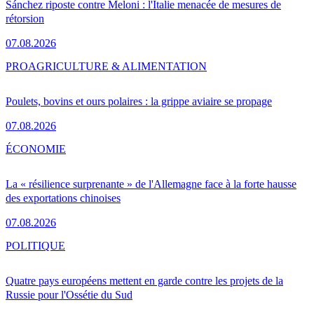
Sánchez riposte contre Meloni : l'Italie menacée de mesures de
rétorsion
07.08.2026
PRO
AGRICULTURE & ALIMENTATION
Poulets, bovins et ours polaires : la grippe aviaire se propage
07.08.2026
ÉCONOMIE
La « résilience surprenante » de l'Allemagne face à la forte hausse
des exportations chinoises
07.08.2026
POLITIQUE
Quatre pays européens mettent en garde contre les projets de la
Russie pour l'Ossétie du Sud