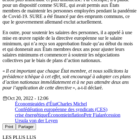
pour un dispositif comme SURE, qui avait permis aux États
membres de maintenir les personnes employées pendant la pandémie
de Covid-19. SURE a été financé par des emprunts communs, ce
que le gouvernement allemand exclut actuellement.
En outre, pour soutenir les salaires des personnes, il a appelé à une
mise en œuvre rapide de la directive européenne sur le salaire
minimum, qui n’a reçu son approbation finale qu’au début du mois
et qui donnerait aux États membres deux ans pour ajuster leurs
salaires minimums et commencer à soutenir les négociations
collectives par le biais de plans d’action nationaux.
«
Il est important que chaque État membre, et nous sollicitons la
présidence tchèque à cet effet, soit encouragé à adopter ces plans
d’action nationaux immédiatement et à ne pas attendre deux ans
pour l’application de cette directive
», a-t-il déclaré.
Oct 20, 2022 - 12:06
Économie
aides d'État
Charles Michel
Confédération européenne des syndicats (CES)
crise énergétique
Économie
inflation
Petr Fiala
récession
Ursula von der Leyen
Print
Partager
LES PLUS LUS