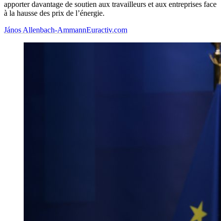
apporter davantage de soutien aux travailleurs et aux entreprises face
à la hausse des prix de l’énergie.
János Allenbach-Ammann
Euractiv.com