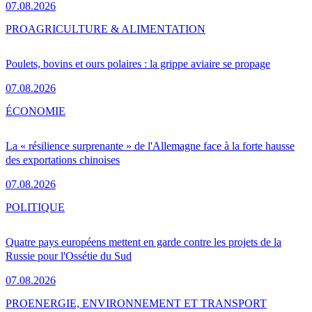
07.08.2026
PRO
AGRICULTURE & ALIMENTATION
Poulets, bovins et ours polaires : la grippe aviaire se propage
07.08.2026
ÉCONOMIE
La « résilience surprenante » de l'Allemagne face à la forte hausse
des exportations chinoises
07.08.2026
POLITIQUE
Quatre pays européens mettent en garde contre les projets de la
Russie pour l'Ossétie du Sud
07.08.2026
PRO
ENERGIE, ENVIRONNEMENT ET TRANSPORT