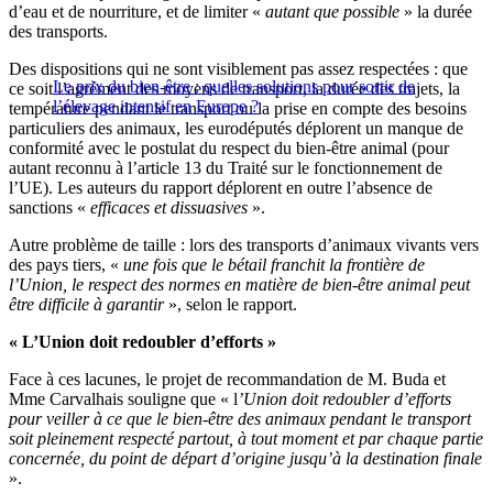
d’eau et de nourriture, et de limiter «
autant que possible
» la durée
des transports.
Des dispositions qui ne sont visiblement pas assez respectées : que
Le prix du bien-être : quelles solutions pour sortir de
ce soit l’agrément des moyens de transport, la durée des trajets, la
l’élevage intensif en Europe ?
température pendant le transport ou la prise en compte des besoins
particuliers des animaux, les eurodéputés déplorent un manque de
conformité avec le postulat du respect du bien-être animal (pour
autant reconnu à l’article 13 du Traité sur le fonctionnement de
l’UE). Les auteurs du rapport déplorent en outre l’absence de
sanctions «
efficaces et dissuasives
».
Autre problème de taille : lors des transports d’animaux vivants vers
des pays tiers, «
une fois que le bétail franchit la frontière de
l’Union, le respect des normes en matière de bien-être animal peut
être difficile à garantir
», selon le rapport.
« L’Union doit redoubler d’efforts »
Face à ces lacunes, le projet de recommandation de M. Buda et
Mme Carvalhais souligne que « l
’Union doit redoubler d’efforts
pour veiller à ce que le bien-être des animaux pendant le transport
soit pleinement respecté partout, à tout moment et par chaque partie
concernée, du point de départ d’origine jusqu’à la destination finale
».