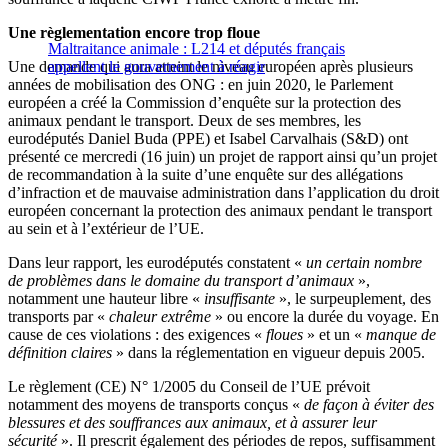
Une règlementation encore trop floue
Maltraitance animale : L214 et députés français
Une demande qui aura atteint le niveau européen après plusieurs
appellent le gouvernement à réagir
années de mobilisation des ONG : en juin 2020, le Parlement
européen a créé la Commission d’enquête sur la protection des
animaux pendant le transport. Deux de ses membres, les
eurodéputés Daniel Buda (PPE) et Isabel Carvalhais (S&D) ont
présenté ce mercredi (16 juin) un projet de rapport ainsi qu’un projet
de recommandation à la suite d’une enquête sur des allégations
d’infraction et de mauvaise administration dans l’application du droit
européen concernant la protection des animaux pendant le transport
au sein et à l’extérieur de l’UE.
Dans leur rapport, les eurodéputés constatent «
un certain nombre
de problèmes dans le domaine du transport d’animaux
»,
notamment une hauteur libre «
insuffisante
», le surpeuplement, des
transports par «
chaleur extrême
» ou encore la durée du voyage. En
cause de ces violations : des exigences «
floues
» et un «
manque de
définition claires
» dans la réglementation en vigueur depuis 2005.
Le règlement (CE) N° 1/2005 du Conseil de l’UE prévoit
notamment des moyens de transports conçus «
de façon à éviter des
blessures et des souffrances aux animaux, et à assurer leur
sécurité
». Il prescrit également des périodes de repos, suffisamment