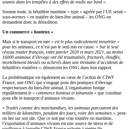
soumis dans les tempêtes à des effets de roulis sur bord
».
Somme toute, la bétaillère maritime « type » agréée par l’UE serait «
sous-normes
» en matière de bien-être animal – les ONG en
demandent donc la démolition.
Un commerce « honteux »
Mais si le transport en mer «
est le plus radicalement meurtrier
»
pour les animaux, ce n’est pas le seul mis en cause. «
Sur le seul
réseau routier français, entre janvier 2020 et mars 2021, au moins
16000 animaux d’élevage ont été traumatisés, fracturés, étouffés,
mortellement blessés ou achevés dans une trentaine d’accidents de
bétaillères routières
», dénoncent les ONG dans leur rapport.
La problématique est également au cœur de l’action de CIWF
France, une ONG qui s’engage pour des pratiques d’élevage
respectueuses du bien-être animal. L’organisation fustige
régulièrement le «
commerce honteux et inhumain
» que constitue
pour elle le transport d’animaux vivants.
«
Traités comme des marchandises, les animaux parcourent des
milliers de kilomètres, pendant des jours, voire des semaines
», peut-
on lire sur son site. Que ce soit par voie routière ou maritime,
l’exportation d’animaux vivants est une source de stress et de
souffrance à laquelle CIWF France exhorte à mettre fin.