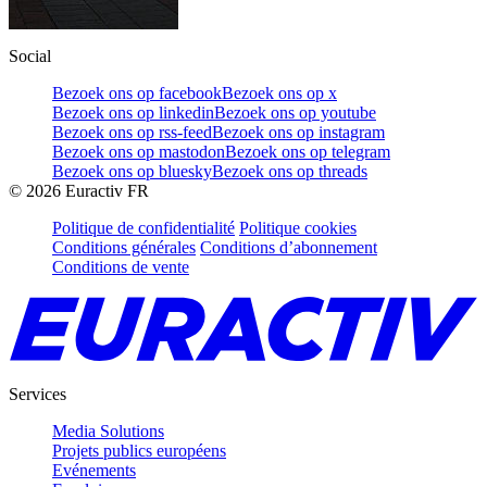
Social
Bezoek ons op facebook
Bezoek ons op x
Bezoek ons op linkedin
Bezoek ons op youtube
Bezoek ons op rss-feed
Bezoek ons op instagram
Bezoek ons op mastodon
Bezoek ons op telegram
Bezoek ons op bluesky
Bezoek ons op threads
©
2026
Euractiv FR
Politique de confidentialité
Politique cookies
Conditions générales
Conditions d’abonnement
Conditions de vente
Services
Media Solutions
Projets publics européens
Evénements