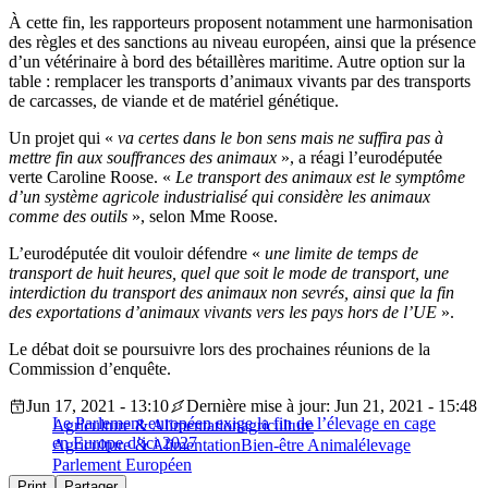
À cette fin, les rapporteurs proposent notamment une harmonisation
des règles et des sanctions au niveau européen, ainsi que la présence
d’un vétérinaire à bord des bétaillères maritime. Autre option sur la
table : remplacer les transports d’animaux vivants par des transports
de carcasses, de viande et de matériel génétique.
Un projet qui «
va certes dans le bon sens mais ne suffira pas à
mettre fin aux souffrances des animaux
», a réagi l’eurodéputée
verte Caroline Roose. «
Le transport des animaux est le symptôme
d’un système agricole industrialisé qui considère les animaux
comme des outils
», selon Mme Roose.
L’eurodéputée dit vouloir défendre «
une limite de temps de
transport de huit heures, quel que soit le mode de transport, une
interdiction du transport des animaux non sevrés, ainsi que la fin
des exportations d’animaux vivants vers les pays hors de l’UE
».
Le débat doit se poursuivre lors des prochaines réunions de la
Commission d’enquête.
Jun 17, 2021 - 13:10
Dernière mise à jour: Jun 21, 2021 - 15:48
Le Parlement européen exige la fin de l’élevage en cage
Agriculture & Alimentation
agriculture
en Europe d’ici 2027
Agriculture & Alimentation
Bien-être Animal
élevage
Parlement Européen
Print
Partager