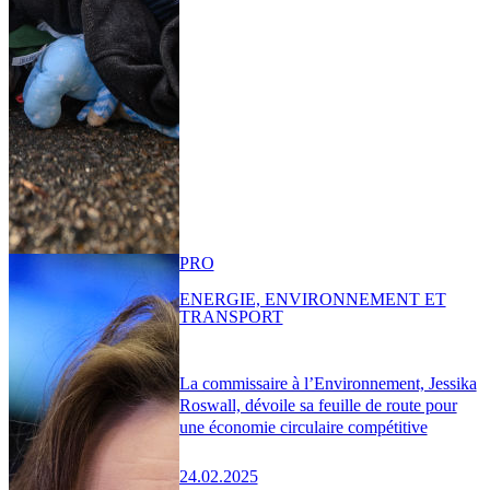
PRO
ENERGIE, ENVIRONNEMENT ET
TRANSPORT
La commissaire à l’Environnement, Jessika
Roswall, dévoile sa feuille de route pour
une économie circulaire compétitive
24.02.2025