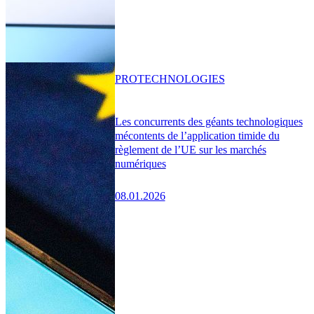
PRO
TECHNOLOGIES
Les concurrents des géants technologiques
mécontents de l’application timide du
règlement de l’UE sur les marchés
numériques
08.01.2026