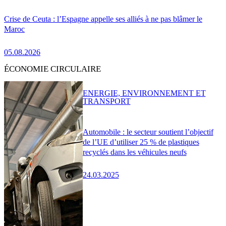
Crise de Ceuta : l’Espagne appelle ses alliés à ne pas blâmer le
Maroc
05.08.2026
ÉCONOMIE CIRCULAIRE
ENERGIE, ENVIRONNEMENT ET
TRANSPORT
Automobile : le secteur soutient l’objectif
de l’UE d’utiliser 25 % de plastiques
recyclés dans les véhicules neufs
24.03.2025