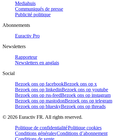
Mediahuis
Communiqués de presse
Publicité politique
Abonnements
Euractiv Pro
Newsletters
Rapporteur
Newsletters en anglais
Social
Bezoek ons op facebook
Bezoek ons op x
Bezoek ons op linkedin
Bezoek ons op youtube
Bezoek ons op rss-feed
Bezoek ons op instagram
Bezoek ons op mastodon
Bezoek ons op telegram
Bezoek ons op bluesky
Bezoek ons op threads
©
2026
Euractiv FR. All rights reserved.
Politique de confidentialité
Politique cookies
Conditions générales
Conditions d’abonnement
Conditions de vente