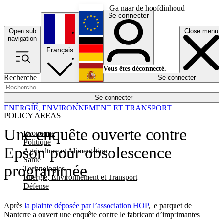
Ga naar de hoofdinhoud
Se connecter
Open sub
Close menu
English
navigation
Français
Deutsch
Vous êtes déconnecté.
Recherche
Se connecter
Español
Lumières éteintes
Se connecter
Rapporteur
Politique
Économie
Newsletters
Evénements
Em
ENERGIE, ENVIRONNEMENT ET TRANSPORT
POLICY AREAS
Une enquête ouverte contre
Economie
Politique
Epson pour obsolescence
Agriculture et Alimentation
Santé
programmée
Technologies
Energie, Environnement et Transport
Défense
Après
la plainte déposée par l’association HOP
, le parquet de
Nanterre a ouvert une enquête contre le fabricant d’imprimantes