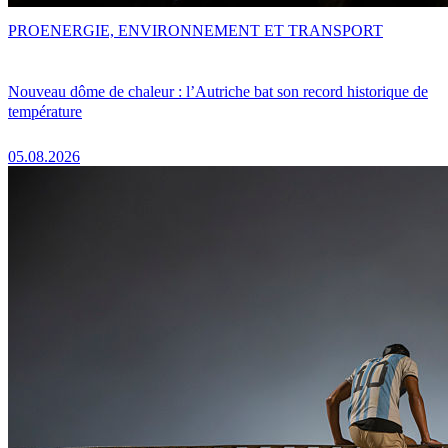
PRO
ENERGIE, ENVIRONNEMENT ET TRANSPORT
Nouveau dôme de chaleur : l’Autriche bat son record historique de
température
05.08.2026