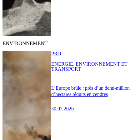
ENVIRONNEMENT
PRO
ENERGIE, ENVIRONNEMENT ET
TRANSPORT
L’Europe brûle : près d’un demi-million
d’hectares réduits en cendres
30.07.2026