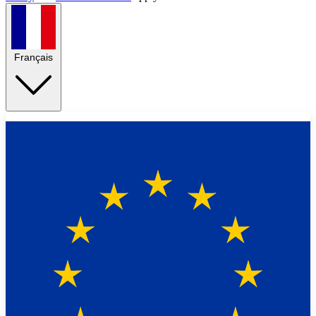
Français