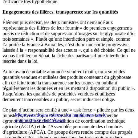
l’efficacité très hypothétique.
Engagements des filières, transparence sur les quantités
Élément plus décisif, les deux ministres ont demandé aux
représentants des filières de leur fournir « de premiers engagements
précis de réduction et de suppression d’usages sur le glyphosate d’ici
trois semaines ». Plutôt qu’une interdiction pure et simple, comme
l’a portée la France à Bruxelles, c’est donc une sortie progressive,
laissée à la « responsabilité des acteurs », qui a été choisie. Ce qui ne
va pas faciliter, au Sénat, la tâche des partisans d’une interdiction
inscrite dans la loi.
Autre avancée notable annoncée vendredi matin, un « suivi des
quantités vendues et utilisées des produits contenant du glyphosate
afin de faire toute la transparence sur les usages en publiant
régulièrement les données et en les mettant à disposition du public ».
Jusqu’alors, les quantités de pesticides vendues et utilisées
demeurent inaccessibles au public, secret industriel oblige.
Ce plan d’action sera confié à une « task force » pilotée par les deux
Même aux doses «sûres», les inquiétudes sur le
ministères, avec l’appui de l’Institut national de la recherche
glyphosate se concrétisent
agronomique (Inra), de l’Association de coordination technique
agricole (ACTA) et de l’Assemblée permanente des chambres
d’agriculture (APCA). Ce groupe devra rendre compte des progrès
accomplis et des actions engagées tous les trois mois aux deux