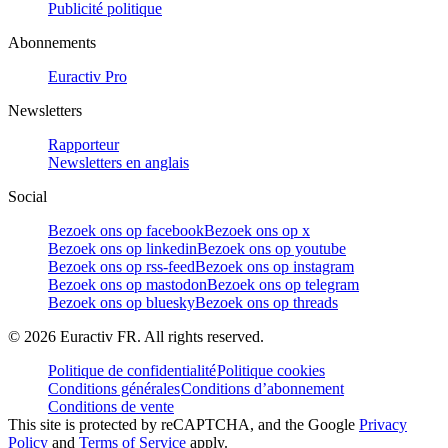
Publicité politique
Abonnements
Euractiv Pro
Newsletters
Rapporteur
Newsletters en anglais
Social
Bezoek ons op facebook
Bezoek ons op x
Bezoek ons op linkedin
Bezoek ons op youtube
Bezoek ons op rss-feed
Bezoek ons op instagram
Bezoek ons op mastodon
Bezoek ons op telegram
Bezoek ons op bluesky
Bezoek ons op threads
©
2026
Euractiv FR. All rights reserved.
Politique de confidentialité
Politique cookies
Conditions générales
Conditions d’abonnement
Conditions de vente
This site is protected by reCAPTCHA, and the Google
Privacy
Policy
and
Terms of Service
apply.