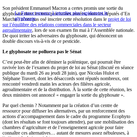
Son président Emmanuel Macron a certes promis une sortie du
La France renonce à interdire plus rapidement le
glyphosate dans les trois prochaines années, mais les députés d’En
glyphosate
Marche ! n’ont pas osé inscrire cette résolution dans le
projet de loi
sur l’équilibre des relations commerciales dans le secteur
agroalimentaire
, lors de son examen fin mai à l’Assemblée nationale.
De quoi irriter les adversaires du glyphosate, qui dénoncent un
double discours vis-à-vis de ce pesticide.
Le glyphosate ne polluera pas le Sénat
C’est peut-être afin de déminer la polémique, qui pourrait être
ravivée lors de l’examen du projet de loi au Sénat (discuté en séance
publique du mardi 26 au jeudi 28 juin), que Nicolas Hulot et
Stéphane Travert, dont les désaccords sont réputés nombreux, ont
rencontré vendredi matin les acteurs des filières agricole,
agroalimentaire et de la distribution. À la sortie de cette réunion, les
deux ministres ont annoncé « engager la sortie du glyphosate ».
Par quel chemin ? Notamment par la création d’un centre de
ressource pour diffuser les alternatives, par un renforcement des
actions d’accompagnement dans le cadre du programme Ecophyto
(dont les résultats se font toujours attendre), par une mobilisation des
chambres d’agriculture et de l’enseignement agricole pour faire
connaître ces alternatives… autant de mesures assez nébuleuses, à