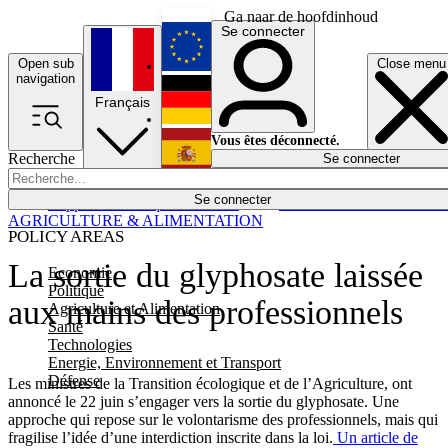
Ga naar de hoofdinhoud
Se connecter
Open sub
Close menu
English
navigation
Français
Deutsch
Vous êtes déconnecté.
Recherche
Se connecter
Español
Lumières éteintes
Se connecter
Rapporteur
Politique
Économie
Newsletters
Evénements
Em
AGRICULTURE & ALIMENTATION
POLICY AREAS
La sortie du glyphosate laissée
Economie
Politique
aux mains des professionnels
Agriculture et Alimentation
Santé
Technologies
Energie, Environnement et Transport
Défense
Les ministres de la Transition écologique et de l’Agriculture, ont
annoncé le 22 juin s’engager vers la sortie du glyphosate. Une
approche qui repose sur le volontarisme des professionnels, mais qui
fragilise l’idée d’une interdiction inscrite dans la loi.
Un article de