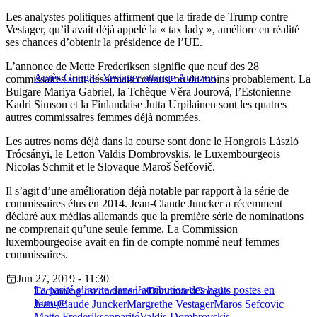
Les analystes politiques affirment que la tirade de Trump contre
Vestager, qu’il avait déjà appelé la « tax lady », améliore en réalité
ses chances d’obtenir la présidence de l’UE.
L’annonce de Mette Frederiksen signifie que neuf des 28
Après Google, Vestager attaque Amazon
commissaires sont désormais connus, ou du moins probablement. La
Bulgare Mariya Gabriel, la Tchèque Věra Jourová, l’Estonienne
Kadri Simson et la Finlandaise Jutta Urpilainen sont les quatres
autres commissaires femmes déjà nommées.
Les autres noms déjà dans la course sont donc le Hongrois László
Trócsányi, le Letton Valdis Dombrovskis, le Luxembourgeois
Nicolas Schmit et le Slovaque Maroš Šefčovič.
Il s’agit d’une amélioration déjà notable par rapport à la série de
commissaires élus en 2014. Jean-Claude Juncker a récemment
déclaré aux médias allemands que la première série de nominations
ne comprenait qu’une seule femme. La Commission
luxembourgeoise avait en fin de compte nommé neuf femmes
commissaires.
Jun 27, 2019 - 11:30
La parité s’invite dans l’attribution des hauts postes en
Technologies
concurrence
Danemark
Google
Europe
Jean-Claude Juncker
Margrethe Vestager
Maros Sefcovic
Mette Frederiksen
parité
Valdis Dombrovskis