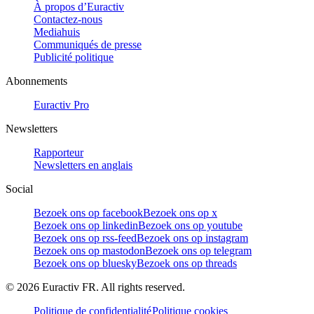
À propos d’Euractiv
Contactez-nous
Mediahuis
Communiqués de presse
Publicité politique
Abonnements
Euractiv Pro
Newsletters
Rapporteur
Newsletters en anglais
Social
Bezoek ons op facebook
Bezoek ons op x
Bezoek ons op linkedin
Bezoek ons op youtube
Bezoek ons op rss-feed
Bezoek ons op instagram
Bezoek ons op mastodon
Bezoek ons op telegram
Bezoek ons op bluesky
Bezoek ons op threads
©
2026
Euractiv FR. All rights reserved.
Politique de confidentialité
Politique cookies