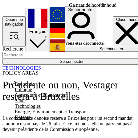
Ga naar de hoofdinhoud
Se connecter
Open sub
Close menu
English
navigation
Français
Deutsch
Vous êtes déconnecté.
Recherche
Se connecter
Español
Lumières éteintes
Se connecter
Rapporteur
Politique
Économie
Newsletters
Evénements
Em
TECHNOLOGIES
POLICY AREAS
Présidente ou non, Vestager
Economie
Politique
restera à Bruxelles
Agriculture et Alimentation
Santé
Technologies
Energie, Environnement et Transport
Défense
La commissaire danoise restera à Bruxelles pour un second mandat,
a annoncé son pays le 26 juin. Et ce, même si elle ne parvient pas à
devenir présidente de la Commission européenne.