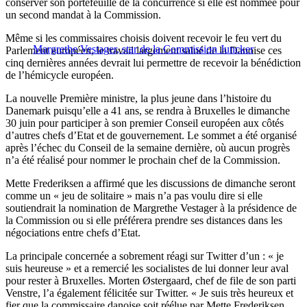
conserver son portefeuille de la concurrence si elle est nommée pour
un second mandat à la Commission.
Même si les commissaires choisis doivent recevoir le feu vert du
Margrethe Vestager, star de la Commission Juncker
Parlement européen, le travail largement salué de la Danoise ces
cinq dernières années devrait lui permettre de recevoir la bénédiction
de l’hémicycle européen.
La nouvelle Première ministre, la plus jeune dans l’histoire du
Danemark puisqu’elle a 41 ans, se rendra à Bruxelles le dimanche
30 juin pour participer à son premier Conseil européen aux côtés
d’autres chefs d’Etat et de gouvernement. Le sommet a été organisé
après l’échec du Conseil de la semaine dernière, où aucun progrès
n’a été réalisé pour nommer le prochain chef de la Commission.
Mette Frederiksen a affirmé que les discussions de dimanche seront
comme un « jeu de solitaire » mais n’a pas voulu dire si elle
soutiendrait la nomination de Margrethe Vestager à la présidence de
la Commission ou si elle préférera prendre ses distances dans les
négociations entre chefs d’Etat.
La principale concernée a sobrement réagi sur Twitter d’un : « je
suis heureuse » et a remercié les socialistes de lui donner leur aval
pour rester à Bruxelles. Morten Østergaard, chef de file de son parti
Venstre, l’a également félicitée sur Twitter. « Je suis très heureux et
fier que la commissaire danoise soit réélue par Mette Frederiksen.