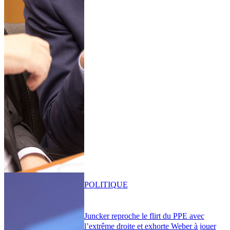
POLITIQUE
Juncker reproche le flirt du PPE avec
l’extrême droite et exhorte Weber à jouer