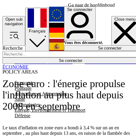
Ga naar de hoofdinhoud
Se connecter
Open sub
Close menu
English
navigation
Français
Deutsch
Vous êtes déconnecté.
Recherche
Se connecter
Español
Lumières éteintes
Se connecter
Rapporteur
Politique
Économie
Newsletters
Evénements
Em
ÉCONOMIE
POLICY AREAS
Zone euro : l'énergie propulse
Economie
Politique
l'inflation au plus haut depuis
Agriculture et Alimentation
Santé
2008 en septembre
Technologies
Energie, Environnement et Transport
Défense
Le taux d'inflation en zone euro a bondi à 3,4 % sur un an en
septembre , au plus haut depuis 13 ans, en raison de la flambée des