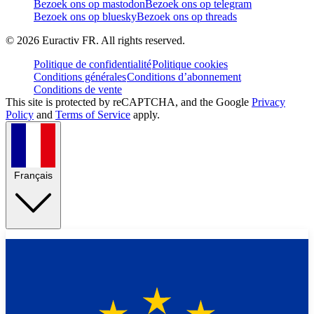
Bezoek ons op mastodon
Bezoek ons op telegram
Bezoek ons op bluesky
Bezoek ons op threads
©
2026
Euractiv FR. All rights reserved.
Politique de confidentialité
Politique cookies
Conditions générales
Conditions d’abonnement
Conditions de vente
This site is protected by reCAPTCHA, and the Google
Privacy
Policy
and
Terms of Service
apply.
Français