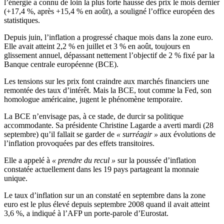
l’énergie a connu de loin la plus forte hausse des prix le mois dernier
(+17,4 %, après +15,4 % en août), a souligné l’office européen des
statistiques.
Depuis juin, l’inflation a progressé chaque mois dans la zone euro.
Elle avait atteint 2,2 % en juillet et 3 % en août, toujours en
glissement annuel, dépassant nettement l’objectif de 2 % fixé par la
Banque centrale européenne (BCE).
Les tensions sur les prix font craindre aux marchés financiers une
remontée des taux d’intérêt. Mais la BCE, tout comme la Fed, son
homologue américaine, jugent le phénomène temporaire.
La BCE n’envisage pas, à ce stade, de durcir sa politique
accommodante. Sa présidente Christine Lagarde a averti mardi (28
septembre) qu’il fallait se garder de
« surréagir »
aux évolutions de
l’inflation provoquées par des effets transitoires.
Elle a appelé à
« prendre du recul »
sur la poussée d’inflation
constatée actuellement dans les 19 pays partageant la monnaie
unique.
Le taux d’inflation sur un an constaté en septembre dans la zone
euro est le plus élevé depuis septembre 2008 quand il avait atteint
3,6 %, a indiqué à l’AFP un porte-parole d’Eurostat.