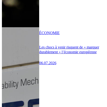
ÉCONOMIE
Les chocs à venir risquent de « marquer
durablement » l’économie européenne
06.07.2026