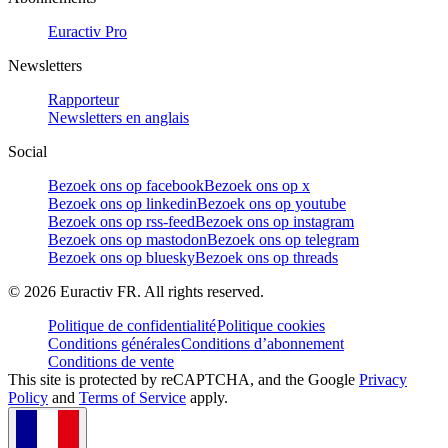
Euractiv Pro
Newsletters
Rapporteur
Newsletters en anglais
Social
Bezoek ons op facebook
Bezoek ons op x
Bezoek ons op linkedin
Bezoek ons op youtube
Bezoek ons op rss-feed
Bezoek ons op instagram
Bezoek ons op mastodon
Bezoek ons op telegram
Bezoek ons op bluesky
Bezoek ons op threads
©
2026
Euractiv FR. All rights reserved.
Politique de confidentialité
Politique cookies
Conditions générales
Conditions d’abonnement
Conditions de vente
This site is protected by reCAPTCHA, and the Google
Privacy
Policy
and
Terms of Service
apply.