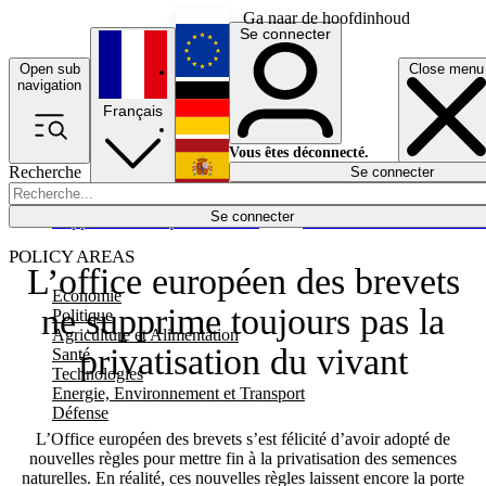
Ga naar de hoofdinhoud
Se connecter
Open sub
Close menu
English
navigation
Français
Deutsch
Vous êtes déconnecté.
Recherche
Se connecter
Español
Lumières éteintes
Se connecter
Rapporteur
Politique
Économie
Newsletters
Evénements
Em
POLICY AREAS
L’office européen des brevets
Economie
ne supprime toujours pas la
Politique
Agriculture et Alimentation
privatisation du vivant
Santé
Technologies
Energie, Environnement et Transport
Défense
L’Office européen des brevets s’est félicité d’avoir adopté de
nouvelles règles pour mettre fin à la privatisation des semences
naturelles. En réalité, ces nouvelles règles laissent encore la porte