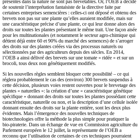
présentes dans la nature ne sont pas brevetables. Or, l’OEB a décidé
de soutenir l’interprétation fantaisiste de la directive faite par
certaines entreprises semencières : celles-ci ont déposé et obtenu des
brevets non pas sur une plante qu’elles auraient modifiée, mais sur
une caractéristique précise d’une plante, ce qui leur donne alors des
droits sur toutes les plantes présentant le même trait. Une façon aisée
pour les multinationales (et notamment le secteur agro-chimique qui
détient déjà entre 60 et 90% du marché des semences) de s’arroger
des droits sur des plantes créées via des processus naturels ou
sélectionnées par des agriculteurs depuis des siècles. En 2014,
l’OEB a ainsi délivré des brevets sur une tomate « ridée » et sur un
brocoli, tous deux non génétiquement modifiés.
Si les nouvelles règles semblent bloquer cette possibilité – ce qui
réglera probablement le cas des (environ) 300 brevets suspendus à
cette décision, plusieurs voies restent ouvertes pour le brevetage des
plantes « naturelles »: la création d’une « caractéristique génétique
spécifique » donnant des droits sur toutes les plantes possédant cette
caractéristique, naturelle ou non, et la description d’une cellule isolée
donnant ensuite des droits sur la plante entière, sont les deux plus
évidentes. Mais l’émergence des nouvelles techniques de
biotechnologies offre la méthode la plus simple pour pratiquer la
bio-piraterie. Dans un échange de vue en Commission agriculture du
Parlement européen le 12 juillet, la représentante de l’OEB a
reconnu que l’utilisation de certaines de ces techniques pourraient