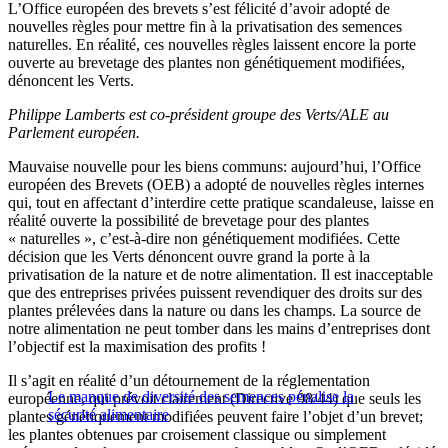
L’Office européen des brevets s’est félicité d’avoir adopté de
nouvelles règles pour mettre fin à la privatisation des semences
naturelles. En réalité, ces nouvelles règles laissent encore la porte
ouverte au brevetage des plantes non génétiquement modifiées,
dénoncent les Verts.
Philippe Lamberts est co-président groupe des Verts/ALE au
Parlement européen.
Mauvaise nouvelle pour les biens communs: aujourd’hui, l’Office
européen des Brevets (OEB) a adopté de nouvelles règles internes
qui, tout en affectant d’interdire cette pratique scandaleuse, laisse en
réalité ouverte la possibilité de brevetage pour des plantes
« naturelles », c’est-à-dire non génétiquement modifiées. Cette
décision que les Verts dénoncent ouvre grand la porte à la
privatisation de la nature et de notre alimentation. Il est inacceptable
que des entreprises privées puissent revendiquer des droits sur des
plantes prélevées dans la nature ou dans les champs. La source de
notre alimentation ne peut tomber dans les mains d’entreprises dont
l’objectif est la maximisation des profits !
Il s’agit en réalité d’un détournement de la réglementation
Le manque de diversité des semences pénalise la
européenne, qui prévoit clairement (Directive 98/44) que seuls les
sécurité alimentaire
plantes génétiquement modifiées peuvent faire l’objet d’un brevet;
les plantes obtenues par croisement classique ou simplement