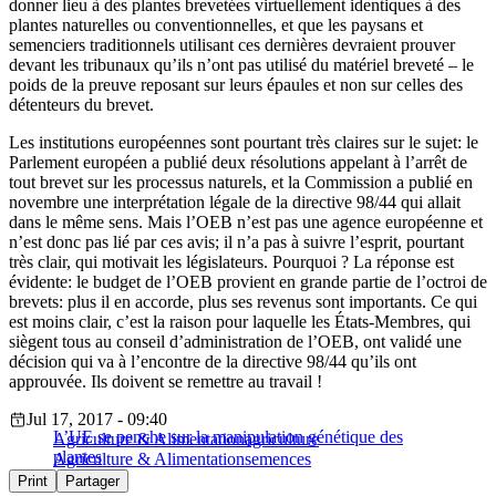
donner lieu à des plantes brevetées virtuellement identiques à des
plantes naturelles ou conventionnelles, et que les paysans et
semenciers traditionnels utilisant ces dernières devraient prouver
devant les tribunaux qu’ils n’ont pas utilisé du matériel breveté – le
poids de la preuve reposant sur leurs épaules et non sur celles des
détenteurs du brevet.
Les institutions européennes sont pourtant très claires sur le sujet: le
Parlement européen a publié deux résolutions appelant à l’arrêt de
tout brevet sur les processus naturels, et la Commission a publié en
novembre une interprétation légale de la directive 98/44 qui allait
dans le même sens. Mais l’OEB n’est pas une agence européenne et
n’est donc pas lié par ces avis; il n’a pas à suivre l’esprit, pourtant
très clair, qui motivait les législateurs. Pourquoi ? La réponse est
évidente: le budget de l’OEB provient en grande partie de l’octroi de
brevets: plus il en accorde, plus ses revenus sont importants. Ce qui
est moins clair, c’est la raison pour laquelle les États-Membres, qui
siègent tous au conseil d’administration de l’OEB, ont validé une
décision qui va à l’encontre de la directive 98/44 qu’ils ont
approuvée. Ils doivent se remettre au travail !
Jul 17, 2017 - 09:40
L’UE se penche sur la manipulation génétique des
Agriculture & Alimentation
agriculture
plantes
Agriculture & Alimentation
semences
Print
Partager