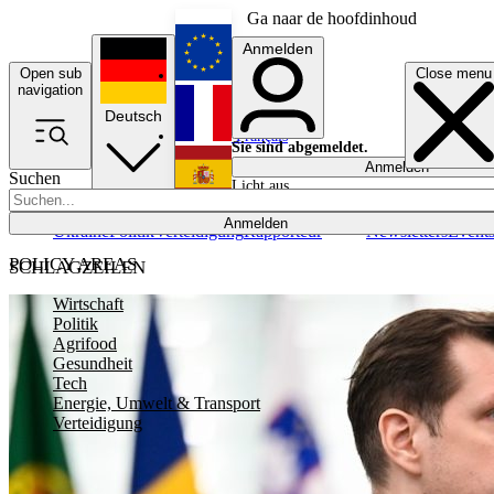
Ga naar de hoofdinhoud
Anmelden
Open sub
Close menu
English
navigation
Deutsch
Français
Sie sind abgemeldet.
Anmelden
Suchen
Licht aus
Español
Anmelden
Ukraine
Politik
Verteidigung
Rapporteur
Newsletters
Event
POLICY AREAS
SCHLAGZEILEN
Wirtschaft
Politik
Agrifood
Gesundheit
Tech
Energie, Umwelt & Transport
Verteidigung