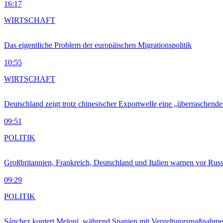
16:17
WIRTSCHAFT
Das eigentliche Problem der europäischen Migrationspolitik
10:55
WIRTSCHAFT
Deutschland zeigt trotz chinesischer Exportwelle eine „überraschende
09:51
POLITIK
Großbritannien, Frankreich, Deutschland und Italien warnen vor Russ
09:29
POLITIK
Sánchez kontert Meloni, während Spanien mit Vergeltungsmaßnahme