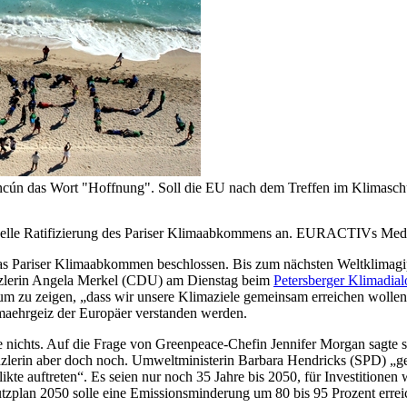
ncún das Wort "Hoffnung". Soll die EU nach dem Treffen im Klimaschu
elle Ratifizierung des Pariser Klimaabkommens an. EURACTIVs Medien
 das Pariser Klimaabkommen beschlossen. Bis zum nächsten Weltklima
nzlerin Angela Merkel (CDU) am Dienstag beim
Petersberger Klimadial
um zu zeigen, „dass wir unsere Klimaziele gemeinsam erreichen wollen,
limaehrgeiz der Europäer verstanden werden.
e nichts. Auf die Frage von Greenpeace-Chefin Jennifer Morgan sagte si
lerin aber doch noch. Umweltministerin Barbara Hendricks (SPD) „geht
kte auftreten“. Es seien nur noch 35 Jahre bis 2050, für Investitionen 
tzplan 2050 solle eine Emissionsminderung um 80 bis 95 Prozent erre