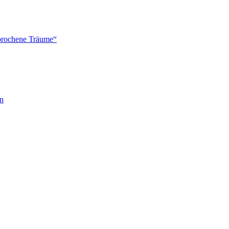
brochene Träume“
en