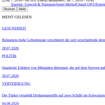
Jul 7, 2016 - 08:39
Zuletzt aktualisiert: Jul 7, 2016 - 10:42
Energie, Umwelt & Transport
Angel Merkel
China
COP21
Energ
Drucken
Aktie
MEIST GELESEN
GESUNDHEIT
Bulgariens hohe Geburtenrate verschleiert die sich verschärfende dem
28.07.2026
POLITIK
Spanische Enklave von Migranten überrannt, die auf dem Seeweg 
30.07.2026
VERTEIDIGUNG
Die Türkei verurteilt Drohnenangriffe auf zwei Schiffe im Schwarze
04.08.2026