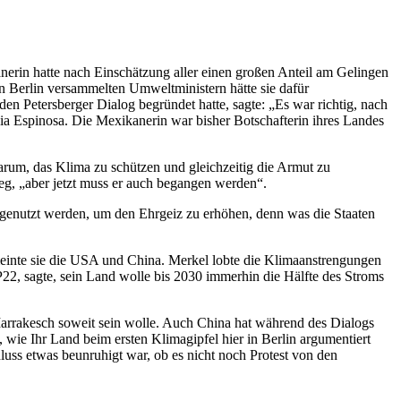
nerin hatte nach Einschätzung aller einen großen Anteil am Gelingen
 Berlin versammelten Umweltministern hätte sie dafür
 Petersberger Dialog begründet hatte, sagte: „Es war richtig, nach
cia Espinosa. Die Mexikanerin war bisher Botschafterin ihres Landes
um, das Klima zu schützen und gleichzeitig die Armut zu
g, „aber jetzt muss er auch begangen werden“.
 genutzt werden, um den Ehrgeiz zu erhöhen, denn was die Staaten
t meinte sie die USA und China. Merkel lobte die Klimaanstrengungen
2, sagte, sein Land wolle bis 2030 immerhin die Hälfte des Stroms
 Marrakesch soweit sein wolle. Auch China hat während des Dialogs
wie Ihr Land beim ersten Klimagipfel hier in Berlin argumentiert
hluss etwas beunruhigt war, ob es nicht noch Protest von den