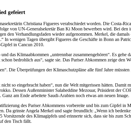
d gefeiert
asekretärin Christiana Figueres verabschiedet worden. Die Costa-Rica
hfolge von UN-Generalsekretär Ban Ki Moon bewerben wird. Bei den in
gen den Verhandlungsfaden wieder aufgenommen. Merkel, die damals den
n.“ In wenigen Tagen übergibt Figueres die Geschäfte in Bonn an Patri
-Gipfel in Cancun 2010.
s) und das Klimaabkommen „untrennbar zusammengehören“. Es gehe dar
 schon bedrohlich aus“, sagte sie. Das Pariser Abkommen zeige den We
den“. Die Überprüfungen der Klimaschutzpläne alle fünf Jahre müssten
it nicht so eingebracht haben“, nun die Welt mitgerissen hätten. Dami
rokko. Dessen Außenminister Salaheddine Mezouar, Präsident der COP2
. Ganz am Ende arbeitete Saudi-Arabien noch etwas am neuen Image.
Ratifizierung des Pariser Abkommens vorbereite und bis zum Gipfel in
en. Da grinste Angela Merkel und sagte freundlich: „Wenn ich bedenke, 
5 Vorsitzende des Klimagipfels und erinnerte sich, dass sie bis zum Sc
 den Tisch fällt.