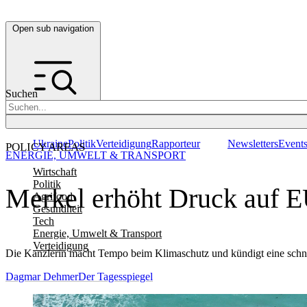
Open sub navigation
Suchen
Ukraine
Politik
Verteidigung
Rapporteur
Newsletters
Event
POLICY AREAS
ENERGIE, UMWELT & TRANSPORT
Wirtschaft
Politik
Merkel erhöht Druck auf E
Agrifood
Gesundheit
Tech
Energie, Umwelt & Transport
Verteidigung
Die Kanzlerin macht Tempo beim Klimaschutz und kündigt eine schn
Dagmar Dehmer
Der Tagesspiegel