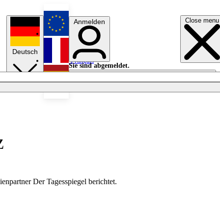
Close menu
Anmelden
English
Deutsch
Français
Sie sind abgemeldet.
Anmelden
Licht aus
Español
z
partner Der Tagesspiegel berichtet.