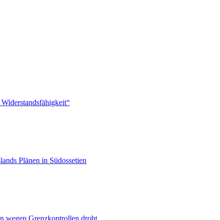
 Widerstandsfähigkeit“
lands Plänen in Südossetien
n wegen Grenzkontrollen droht