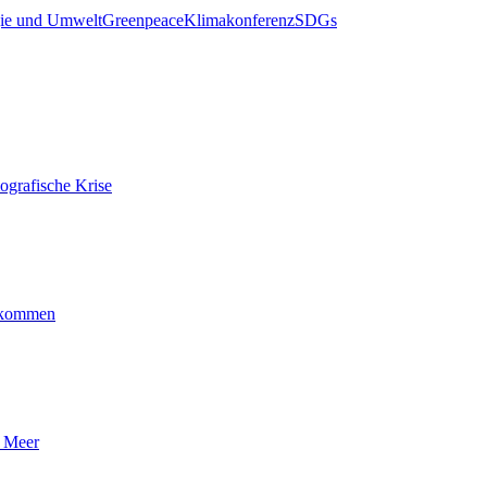
ie und Umwelt
Greenpeace
Klimakonferenz
SDGs
ografische Krise
ankommen
n Meer