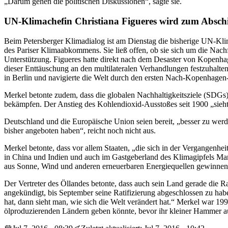
„Darum gehen die politischen Diskussionen“, sagte sie.
UN-Klimachefin Christiana Figueres wird zum Abschie
Beim Petersberger Klimadialog ist am Dienstag die bisherige UN-Klim
des Pariser Klimaabkommens. Sie ließ offen, ob sie sich um die Nac
Unterstützung. Figueres hatte direkt nach dem Desaster von Kopenha
dieser Enttäuschung an den multilateralen Verhandlungen festzuhalte
in Berlin und navigierte die Welt durch den ersten Nach-Kopenhagen
Merkel betonte zudem, dass die globalen Nachhaltigkeitsziele (SDG
bekämpfen. Der Anstieg des Kohlendioxid-Ausstoßes seit 1900 „sieht
Deutschland und die Europäische Union seien bereit, „besser zu wer
bisher angeboten haben“, reicht noch nicht aus.
Merkel betonte, dass vor allem Staaten, „die sich in der Vergangenhe
in China und Indien und auch im Gastgeberland des Klimagipfels Ma
aus Sonne, Wind und anderen erneuerbaren Energiequellen gewinnen
Der Vertreter des Öllandes betonte, dass auch sein Land gerade die 
angekündigt, bis September seine Ratifizierung abgeschlossen zu hab
hat, dann sieht man, wie sich die Welt verändert hat.“ Merkel war 199
ölproduzierenden Ländern geben könnte, bevor ihr kleiner Hammer auf