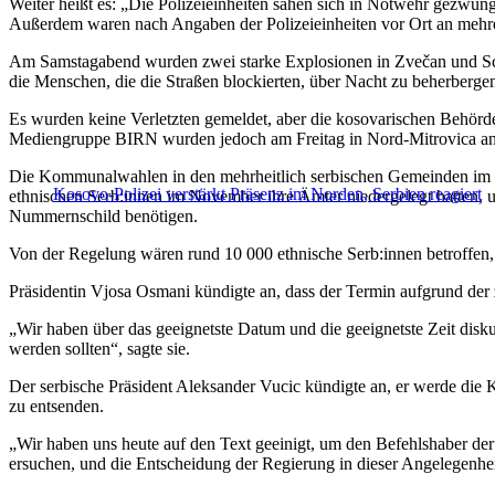
Weiter heißt es: „Die Polizeieinheiten sahen sich in Notwehr gezwun
Außerdem waren nach Angaben der Polizeieinheiten vor Ort an mehre
Am Samstagabend wurden zwei starke Explosionen in Zvečan und Sc
die Menschen, die die Straßen blockierten, über Nacht zu beherberge
Es wurden keine Verletzten gemeldet, aber die kosovarischen Behörde
Mediengruppe BIRN wurden jedoch am Freitag in Nord-Mitrovica angeg
Die Kommunalwahlen in den mehrheitlich serbischen Gemeinden im No
Kosovo-Polizei verstärkt Präsenz im Norden, Serbien reagiert
ethnischen Serb:innen im November ihre Ämter niedergelegt hatten, 
Nummernschild benötigen.
Von der Regelung wären rund 10 000 ethnische Serb:innen betroffe
Präsidentin Vjosa Osmani kündigte an, dass der Termin aufgrund de
„Wir haben über das geeignetste Datum und die geeignetste Zeit disk
werden sollten“, sagte sie.
Der serbische Präsident Aleksander Vucic kündigte an, er werde die 
zu entsenden.
„Wir haben uns heute auf den Text geeinigt, um den Befehlshaber d
ersuchen, und die Entscheidung der Regierung in dieser Angelegenhei