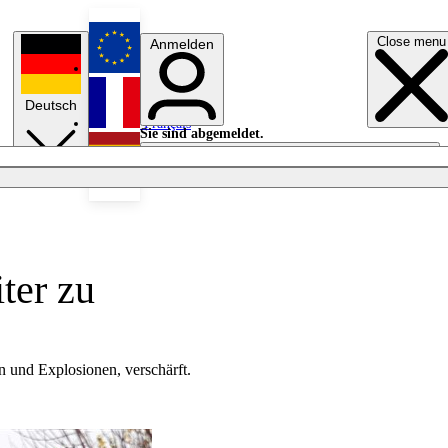
Close menu
Anmelden
English
Deutsch
Français
Sie sind abgemeldet.
Anmelden
Licht aus
Español
ter zu
n und Explosionen, verschärft.