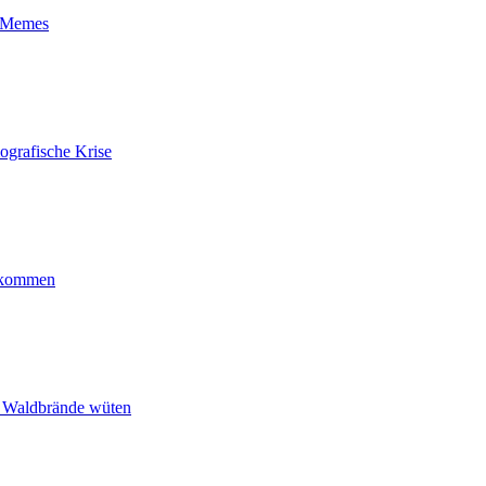
t-Memes
ografische Krise
ankommen
n Waldbrände wüten