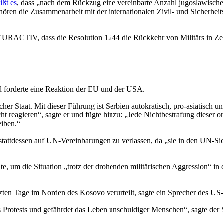
ißt es
, dass „nach dem Rückzug eine vereinbarte Anzahl jugoslawischer
ören die Zusammenarbeit mit der internationalen Zivil- und Sicherhei
EURACTIV, dass die Resolution 1244 die Rückkehr von Militärs in Zei
d forderte eine Reaktion der EU und der USA.
er Staat. Mit dieser Führung ist Serbien autokratisch, pro-asiatisch un
ht reagieren“, sagte er und fügte hinzu: „Jede Nichtbestrafung dieser 
eiben.“
 stattdessen auf UN-Vereinbarungen zu verlassen, da „sie in den UN-Si
e, um die Situation „trotz der drohenden militärischen Aggression“ in
letzten Tage im Norden des Kosovo verurteilt, sagte ein Sprecher des
s Protests und gefährdet das Leben unschuldiger Menschen“, sagte der 