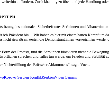
en weiterhin auffordern, Zurückhaltung zu üben und jede Handlung od
perren
itssitzung des nationalen Sicherheitsrates Serb:innen und Albaner:inne
it ich Präsident bin… Wir haben es hier mit einem harten Kampf um das
s nicht gewaltsam gegen die Demonstrant:innen vorgegangen werde, obw
Form des Protests, und die Serb:innen blockieren nicht die Bewegung 
ntwortlichen sprechen und „alles tun werde, um Frieden und Stabilität 
der Nichterfüllung des Brüsseler Abkommens“, sagte Vucic.
vo
Kosovo-Serbien-Konflikt
Serbien
Vjosa Osmani