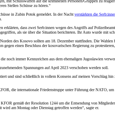
gen, mit Schusswaffen auf die kriminellen Personen/Gruppen zu reagie
ren Stellen Schüsse zu hören.“
hüsse in Zubin Potok gemeldet. In der Nacht
verstärkten die Serb:inn
n.
n erklärten, dass zwei Serb:innen wegen des Angriffs auf Polizeibeam
riffen, als sie über die Situation berichteten. Ihr Auto wurde mit s
rden des Kosovo sollten am 18. Dezember stattfinden. Die Wahlen hä
um gegen einen Beschluss der kosovarischen Regierung zu protestieren
n, die noch immer Kennzeichen aus dem ehemaligen Jugoslawien verwe
r zunehmenden Spannungen auf April 2023 verschoben werden soll.
utiert und sind schließlich in vollem Konsens auf meinen Vorschlag hi
KFOR, die internationale Friedenstruppe unter Führung der NATO, um d
er KFOR gemäß der Resolution 1244 um die Entsendung von Mitgliedern
t wird am Montag oder Dienstag getroffen werden“, sagte er.