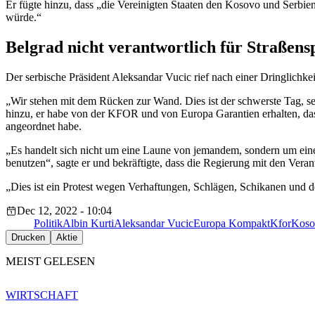
Er fügte hinzu, dass „die Vereinigten Staaten den Kosovo und Serbi
würde.“
Belgrad nicht verantwortlich für Straßens
Der serbische Präsident Aleksandar Vucic rief nach einer Dringlichke
„Wir stehen mit dem Rücken zur Wand. Dies ist der schwerste Tag, se
hinzu, er habe von der KFOR und von Europa Garantien erhalten, das
angeordnet habe.
„Es handelt sich nicht um eine Laune von jemandem, sondern um eine 
benutzen“, sagte er und bekräftigte, dass die Regierung mit den Vera
„Dies ist ein Protest wegen Verhaftungen, Schlägen, Schikanen und 
Dec 12, 2022 - 10:04
Politik
Albin Kurti
Aleksandar Vucic
Europa Kompakt
Kfor
Koso
Drucken
Aktie
MEIST GELESEN
WIRTSCHAFT