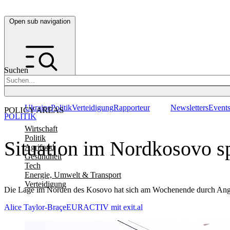
Open sub navigation
Suchen
Ukraine
Politik
Verteidigung
Rapporteur
Newsletters
Event
POLICY AREAS
POLITIK
Wirtschaft
Politik
Situation im Nordkosovo sp
Agrifood
Gesundheit
Tech
Energie, Umwelt & Transport
Verteidigung
Die Lage im Norden des Kosovo hat sich am Wochenende durch Angriffe
Alice Taylor-Braçe
EURACTIV mit exit.al