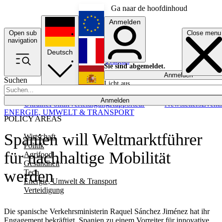
Ga naar de hoofdinhoud
Anmelden
Open sub
Close menu
English
navigation
Deutsch
Français
Sie sind abgemeldet.
Anmelden
Suchen
Licht aus
Español
Anmelden
Ukraine
Politik
Verteidigung
Rapporteur
Newsletters
Event
ENERGIE, UMWELT & TRANSPORT
POLICY AREAS
Spanien will Weltmarktführer
Wirtschaft
Politik
für nachhaltige Mobilität
Agrifood
Gesundheit
werden
Tech
Energie, Umwelt & Transport
Verteidigung
Die spanische Verkehrsministerin Raquel Sánchez Jiménez hat ihr
Engagement bekräftigt, Spanien zu einem Vorreiter für innovative,