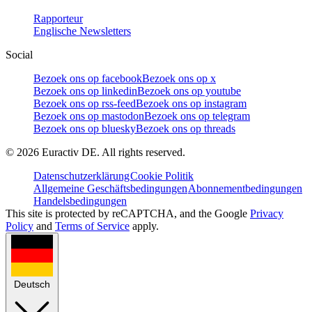
Rapporteur
Englische Newsletters
Social
Bezoek ons op facebook
Bezoek ons op x
Bezoek ons op linkedin
Bezoek ons op youtube
Bezoek ons op rss-feed
Bezoek ons op instagram
Bezoek ons op mastodon
Bezoek ons op telegram
Bezoek ons op bluesky
Bezoek ons op threads
©
2026
Euractiv DE. All rights reserved.
Datenschutzerklärung
Cookie Politik
Allgemeine Geschäftsbedingungen
Abonnementbedingungen
Handelsbedingungen
This site is protected by reCAPTCHA, and the Google
Privacy
Policy
and
Terms of Service
apply.
Deutsch