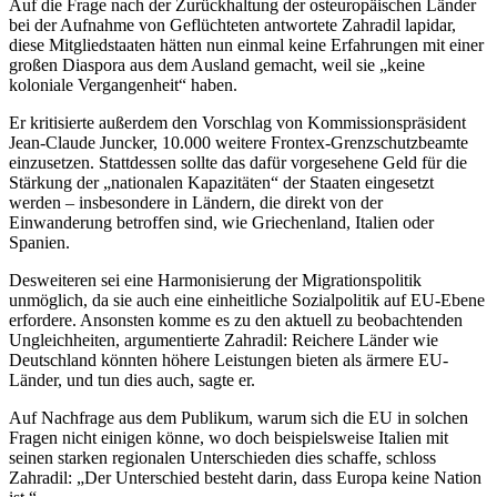
Auf die Frage nach der Zurückhaltung der osteuropäischen Länder
bei der Aufnahme von Geflüchteten antwortete Zahradil lapidar,
diese Mitgliedstaaten hätten nun einmal keine Erfahrungen mit einer
großen Diaspora aus dem Ausland gemacht, weil sie „keine
koloniale Vergangenheit“ haben.
Er kritisierte außerdem den Vorschlag von Kommissionspräsident
Jean-Claude Juncker, 10.000 weitere Frontex-Grenzschutzbeamte
einzusetzen. Stattdessen sollte das dafür vorgesehene Geld für die
Stärkung der „nationalen Kapazitäten“ der Staaten eingesetzt
werden – insbesondere in Ländern, die direkt von der
Einwanderung betroffen sind, wie Griechenland, Italien oder
Spanien.
Desweiteren sei eine Harmonisierung der Migrationspolitik
unmöglich, da sie auch eine einheitliche Sozialpolitik auf EU-Ebene
erfordere. Ansonsten komme es zu den aktuell zu beobachtenden
Ungleichheiten, argumentierte Zahradil: Reichere Länder wie
Deutschland könnten höhere Leistungen bieten als ärmere EU-
Länder, und tun dies auch, sagte er.
Auf Nachfrage aus dem Publikum, warum sich die EU in solchen
Fragen nicht einigen könne, wo doch beispielsweise Italien mit
seinen starken regionalen Unterschieden dies schaffe, schloss
Zahradil: „Der Unterschied besteht darin, dass Europa keine Nation