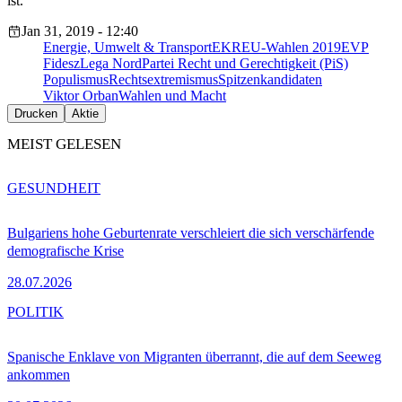
ist.“
Jan 31, 2019 - 12:40
Energie, Umwelt & Transport
EKR
EU-Wahlen 2019
EVP
Fidesz
Lega Nord
Partei Recht und Gerechtigkeit (PiS)
Populismus
Rechtsextremismus
Spitzenkandidaten
Viktor Orban
Wahlen und Macht
Drucken
Aktie
MEIST GELESEN
GESUNDHEIT
Bulgariens hohe Geburtenrate verschleiert die sich verschärfende
demografische Krise
28.07.2026
POLITIK
Spanische Enklave von Migranten überrannt, die auf dem Seeweg
ankommen