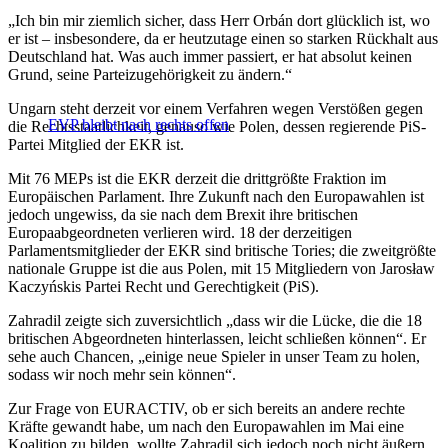
„Ich bin mir ziemlich sicher, dass Herr Orbán dort glücklich ist, wo
er ist – insbesondere, da er heutzutage einen so starken Rückhalt aus
Deutschland hat. Was auch immer passiert, er hat absolut keinen
Grund, seine Parteizugehörigkeit zu ändern.“
Ungarn steht derzeit vor einem Verfahren wegen Verstößen gegen
EVP bleibt nach rechts offen
die Rechtsstaatlichkeit, genauso wie Polen, dessen regierende PiS-
Partei Mitglied der EKR ist.
Mit 76 MEPs ist die EKR derzeit die drittgrößte Fraktion im
Europäischen Parlament. Ihre Zukunft nach den Europawahlen ist
jedoch ungewiss, da sie nach dem Brexit ihre britischen
Europaabgeordneten verlieren wird. 18 der derzeitigen
Parlamentsmitglieder der EKR sind britische Tories; die zweitgrößte
nationale Gruppe ist die aus Polen, mit 15 Mitgliedern von Jarosław
Kaczyńskis Partei Recht und Gerechtigkeit (PiS).
Zahradil zeigte sich zuversichtlich „dass wir die Lücke, die die 18
britischen Abgeordneten hinterlassen, leicht schließen können“. Er
sehe auch Chancen, „einige neue Spieler in unser Team zu holen,
sodass wir noch mehr sein können“.
Zur Frage von EURACTIV, ob er sich bereits an andere rechte
Kräfte gewandt habe, um nach den Europawahlen im Mai eine
Koalition zu bilden, wollte Zahradil sich jedoch noch nicht äußern.