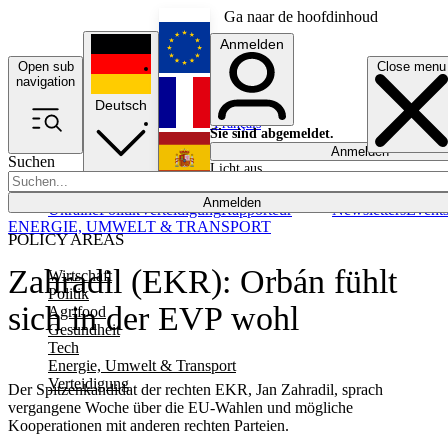
Ga naar de hoofdinhoud
Anmelden
Open sub
Close menu
English
navigation
Deutsch
Français
Sie sind abgemeldet.
Anmelden
Suchen
Licht aus
Español
Anmelden
Ukraine
Politik
Verteidigung
Rapporteur
Newsletters
Event
ENERGIE, UMWELT & TRANSPORT
POLICY AREAS
Zahradil (EKR): Orbán fühlt
Wirtschaft
Politik
sich in der EVP wohl
Agrifood
Gesundheit
Tech
Energie, Umwelt & Transport
Verteidigung
Der Spitzenkandidat der rechten EKR, Jan Zahradil, sprach
vergangene Woche über die EU-Wahlen und mögliche
Kooperationen mit anderen rechten Parteien.