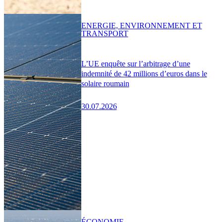
ENERGIE, ENVIRONNEMENT ET
TRANSPORT
L’UE enquête sur l’arbitrage d’une
indemnité de 42 millions d’euros dans le
solaire roumain
30.07.2026
ÉCONOMIE