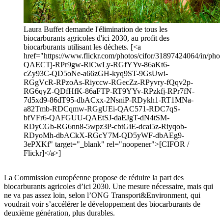
Laura Buffet demande l'élimination de tous les
biocarburants agricoles d'ici 2030, au profit des
biocarburants utilisant les déchets. [<a
href="https://www.flickr.com/photos/cifor/31897424064/in/phot
QAECTj-RPr9gw-RiCwLy-RGfYYv-86aKt6-
cZy93C-QD5oNe-a66zGH-kyq9ST-9GsUwi-
RGgVcR-RPzoAs-Riyccw-RGecZz-RPyvry-fQqv2p-
RG6qyZ-QDfHfK-86aFTP-RT9YYv-RPzkfj-RPr7fN-
7d5xd9-86dT95-dbACxx-2NsniP-RDykh1-RT1MNa-
a82Tmb-RDCqmw-RGgUEi-QAC571-RDC7qS-
bfVFr6-QAFGUU-QAEtSJ-daEJgT-dN4tSM-
RDyCGb-RG6nn8-5wpz3P-cbtGiE-dcai5z-Riyqob-
RDyoMh-dbACkX-RGcY7M-QD5yWF-dbAEg9-
3ePXKf" target="_blank" rel="noopener">[CIFOR /
Flickr]</a>]
La Commission européenne propose de réduire la part des
biocarburants agricoles d’ici 2030. Une mesure nécessaire, mais qui
ne va pas assez loin, selon l’ONG Transport&Environment, qui
voudrait voir s’accélérer le développement des biocarburants de
deuxième génération, plus durables.