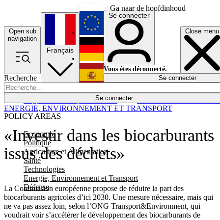
Ga naar de hoofdinhoud
Se connecter
Open sub
Close menu
English
navigation
Français
Deutsch
Vous êtes déconnecté.
Recherche
Se connecter
Español
Lumières éteintes
Se connecter
Rapporteur
Politique
Économie
Newsletters
Evénements
Em
ENERGIE, ENVIRONNEMENT ET TRANSPORT
POLICY AREAS
«Investir dans les biocarburants
Economie
Politique
issus des déchets»
Agriculture et Alimentation
Santé
Technologies
Energie, Environnement et Transport
Défense
La Commission européenne propose de réduire la part des
biocarburants agricoles d’ici 2030. Une mesure nécessaire, mais qui
ne va pas assez loin, selon l’ONG Transport&Environment, qui
voudrait voir s’accélérer le développement des biocarburants de