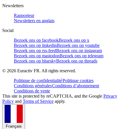
Newsletters
Rapporteur
Newsletters en anglais
Social
Bezoek ons op facebook
Bezoek ons op x
Bezoek ons op linkedin
Bezoek ons op youtube
Bezoek ons op rss-feed
Bezoek ons op instagram
Bezoek ons op mastodon
Bezoek ons op telegram
Bezoek ons op bluesky
Bezoek ons op threads
©
2026
Euractiv FR. All rights reserved.
Politique de confidentialité
Politique cookies
Conditions générales
Conditions d’abonnement
Conditions de vente
This site is protected by reCAPTCHA, and the Google
Privacy
Policy
and
Terms of Service
apply.
Français