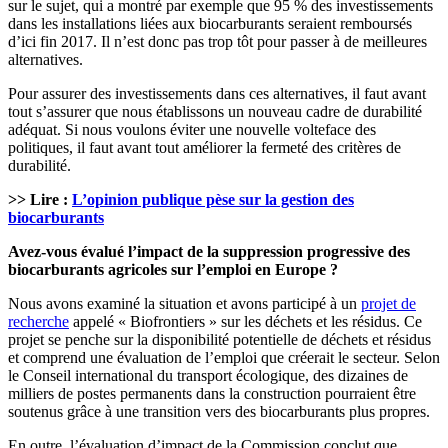
sur le sujet, qui a montré par exemple que 95 % des investissements
dans les installations liées aux biocarburants seraient remboursés
d’ici fin 2017. Il n’est donc pas trop tôt pour passer à de meilleures
alternatives.
Pour assurer des investissements dans ces alternatives, il faut avant
tout s’assurer que nous établissons un nouveau cadre de durabilité
adéquat. Si nous voulons éviter une nouvelle volteface des
politiques, il faut avant tout améliorer la fermeté des critères de
durabilité.
>> Lire :
L’opinion publique pèse sur la gestion des
biocarburants
Avez-vous évalué l’impact de la suppression progressive des
biocarburants agricoles sur l’emploi en Europe ?
Nous avons examiné la situation et avons participé à un
projet de
recherche
appelé « Biofrontiers » sur les déchets et les résidus. Ce
projet se penche sur la disponibilité potentielle de déchets et résidus
et comprend une évaluation de l’emploi que créerait le secteur. Selon
le Conseil international du transport écologique, des dizaines de
milliers de postes permanents dans la construction pourraient être
soutenus grâce à une transition vers des biocarburants plus propres.
En outre, l’évaluation d’impact de la Commission conclut que