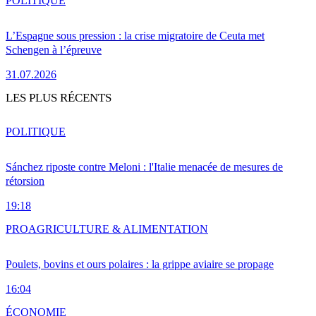
POLITIQUE
L’Espagne sous pression : la crise migratoire de Ceuta met
Schengen à l’épreuve
31.07.2026
LES PLUS RÉCENTS
POLITIQUE
Sánchez riposte contre Meloni : l'Italie menacée de mesures de
rétorsion
19:18
PRO
AGRICULTURE & ALIMENTATION
Poulets, bovins et ours polaires : la grippe aviaire se propage
16:04
ÉCONOMIE