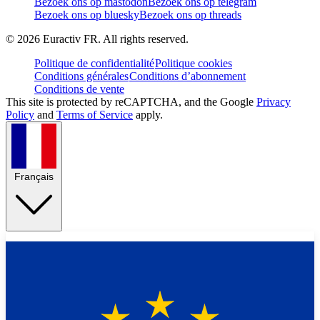
Bezoek ons op mastodon
Bezoek ons op telegram
Bezoek ons op bluesky
Bezoek ons op threads
©
2026
Euractiv FR. All rights reserved.
Politique de confidentialité
Politique cookies
Conditions générales
Conditions d’abonnement
Conditions de vente
This site is protected by reCAPTCHA, and the Google
Privacy
Policy
and
Terms of Service
apply.
Français