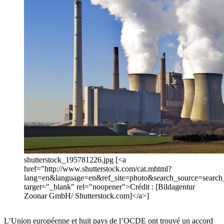
shutterstock_195781226.jpg [<a
href="http://www.shutterstock.com/cat.mhtml?
lang=en&language=en&ref_site=photo&search_source=sear
target="_blank" rel="noopener">Crédit : [Bildagentur
Zoonar GmbH/ Shutterstock.com]</a>]
L’Union européenne et huit pays de l’OCDE ont trouvé un accord