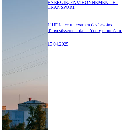
ENERGIE, ENVIRONNEMENT ET
TRANSPORT
L’UE lance un examen des besoins
d’investissement dans l’énergie nucléaire
15.04.2025