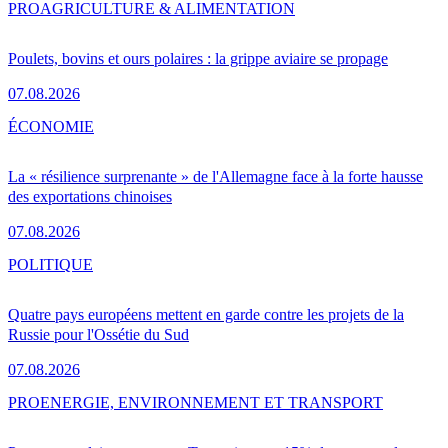
PRO
AGRICULTURE & ALIMENTATION
Poulets, bovins et ours polaires : la grippe aviaire se propage
07.08.2026
ÉCONOMIE
La « résilience surprenante » de l'Allemagne face à la forte hausse
des exportations chinoises
07.08.2026
POLITIQUE
Quatre pays européens mettent en garde contre les projets de la
Russie pour l'Ossétie du Sud
07.08.2026
PRO
ENERGIE, ENVIRONNEMENT ET TRANSPORT