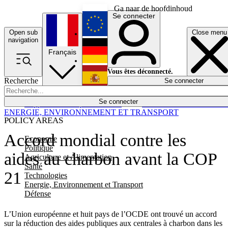
Ga naar de hoofdinhoud
Se connecter
Open sub
Close menu
English
navigation
Français
Deutsch
Vous êtes déconnecté.
Recherche
Se connecter
Español
Lumières éteintes
Se connecter
Rapporteur
Politique
Économie
Newsletters
Evénements
Em
ENERGIE, ENVIRONNEMENT ET TRANSPORT
POLICY AREAS
Accord mondial contre les
Economie
Politique
aides au charbon avant la COP
Agriculture et Alimentation
Santé
21
Technologies
Energie, Environnement et Transport
Défense
L’Union européenne et huit pays de l’OCDE ont trouvé un accord
sur la réduction des aides publiques aux centrales à charbon dans les