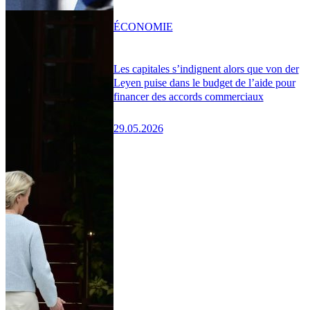
ÉCONOMIE
Les capitales s’indignent alors que von der
Leyen puise dans le budget de l’aide pour
financer des accords commerciaux
29.05.2026