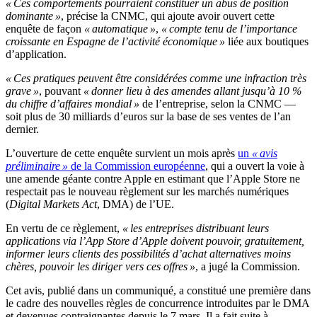
« Ces comportements pourraient constituer un abus de position
dominante »
, précise la CNMC, qui ajoute avoir ouvert cette
enquête de façon
« automatique »
,
« compte tenu de l’importance
croissante en Espagne de l’activité économique »
liée aux boutiques
d’application.
« Ces pratiques peuvent être considérées comme une infraction très
grave »
, pouvant
« donner lieu à des amendes allant jusqu’à 10 %
du chiffre d’affaires mondial »
de l’entreprise, selon la CNMC —
soit plus de 30 milliards d’euros sur la base de ses ventes de l’an
dernier.
L’ouverture de cette enquête survient un mois après
un
« avis
préliminaire »
de la Commission européenne
, qui a ouvert la voie à
une amende géante contre Apple en estimant que l’Apple Store ne
respectait pas le nouveau règlement sur les marchés numériques
(
Digital Markets Act
, DMA) de l’UE.
En vertu de ce règlement,
« les entreprises distribuant leurs
applications via l’App Store d’Apple doivent pouvoir, gratuitement,
informer leurs clients des possibilités d’achat alternatives moins
chères, pouvoir les diriger vers ces offres »
, a jugé la Commission.
Cet avis, publié dans un communiqué, a constitué une première dans
le cadre des nouvelles règles de concurrence introduites par le DMA
et devenues contraignantes depuis le 7 mars. Il a fait suite à