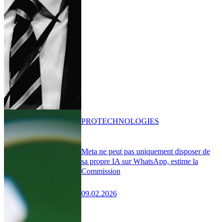
PRO
TECHNOLOGIES
Meta ne peut pas uniquement disposer de
sa propre IA sur WhatsApp, estime la
Commission
09.02.2026