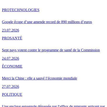
PRO
TECHNOLOGIES
Google écope d’une amende record de 890 millions d’euros
23.07.2026
PRO
SANTÉ
Sept pays votent contre le programme de santé de la Commission
24.07.2026
ÉCONOMIE
Merci la Chine : elle a sauvé l’économie mondiale
27.07.2026
POLITIQUE
Une enclave espagnole dépassée par l'afflux de migrants arrivant par