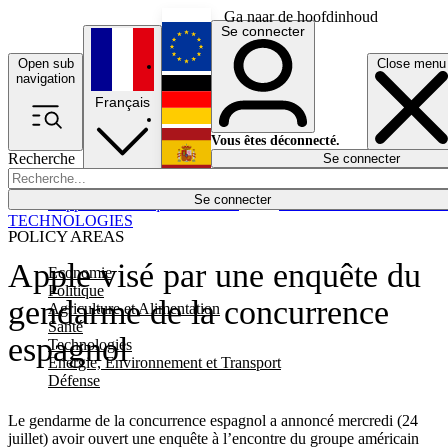
Ga naar de hoofdinhoud
Se connecter
Open sub
Close menu
English
navigation
Français
Deutsch
Vous êtes déconnecté.
Recherche
Se connecter
Español
Lumières éteintes
Se connecter
Rapporteur
Politique
Économie
Newsletters
Evénements
Em
TECHNOLOGIES
POLICY AREAS
Apple visé par une enquête du
Economie
Politique
gendarme de la concurrence
Agriculture et Alimentation
Santé
espagnol
Technologies
Energie, Environnement et Transport
Défense
Le gendarme de la concurrence espagnol a annoncé mercredi (24
juillet) avoir ouvert une enquête à l’encontre du groupe américain