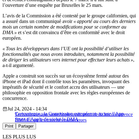
l’ouverture d’une enquête par Bruxelles le 25 mars.
L’avis de la Commission a été contesté par le groupe californien, qui
a assuré dans un communiqué avoir
« apporté au cours des derniers
mois un certain nombre de modifications pour se conformer au
DMA »
et s’est dit convaincu d’être en conformité avec le droit
européen.
« Tous les développeurs dans l’UE ont la possibilité d’utiliser les
fonctionnalités que nous avons introduites, notamment la possibilité
de diriger les utilisateurs vers internet pour effectuer leurs achats »
,
a-t-il argumenté.
Apple a construit son succès sur un écosystème fermé autour des
iPhone et iPad dont il contrôle tous les paramètres, invoquant des
impératifs de sécurité et le confort accru des utilisateurs — une
philosophie en opposition frontale avec les règles européennes de
concurrence.
Jul 24, 2024 - 14:34
Concurrence : la Commission européenne accuse l’App
Technologies
app store
Apple
application de la loi
concurrence
Store d’Apple de violer le DMA
DMA
loi sur les marchés numériques
Print
Partager
LES PLUS LUS