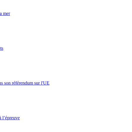
la mer
ts
s son référendum sur l'UE
à l’épreuve