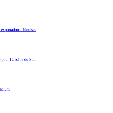
s exportations chinoises
e pour l'Ossétie du Sud
licium