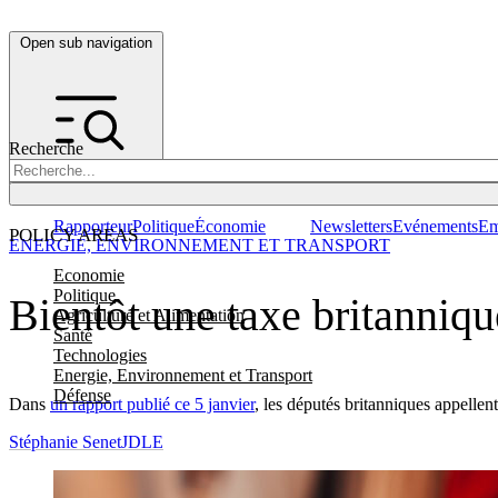
Open sub navigation
Recherche
Rapporteur
Politique
Économie
Newsletters
Evénements
Em
POLICY AREAS
ENERGIE, ENVIRONNEMENT ET TRANSPORT
Economie
Politique
Bientôt une taxe britannique
Agriculture et Alimentation
Santé
Technologies
Energie, Environnement et Transport
Défense
Dans
un rapport publié ce 5 janvier
, les députés britanniques appellent
Stéphanie Senet
JDLE