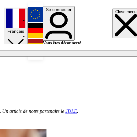
Se connecter
Close menu
English
Français
Deutsch
Vous êtes déconnecté.
Se connecter
Español
Lumières éteintes
n.
Un article de notre partenaire le
JDLE
.