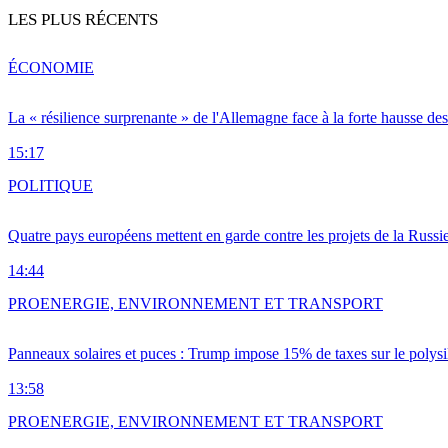
LES PLUS RÉCENTS
ÉCONOMIE
La « résilience surprenante » de l'Allemagne face à la forte hausse de
15:17
POLITIQUE
Quatre pays européens mettent en garde contre les projets de la Russi
14:44
PRO
ENERGIE, ENVIRONNEMENT ET TRANSPORT
Panneaux solaires et puces : Trump impose 15% de taxes sur le polysi
13:58
PRO
ENERGIE, ENVIRONNEMENT ET TRANSPORT