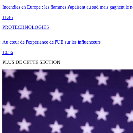
Incendies en Europe : les flammes s'apaisent au sud mais gagnent le n
11:46
PRO
TECHNOLOGIES
Au cœur de l'expérience de l'UE sur les influenceurs
10:56
PLUS DE CETTE SECTION