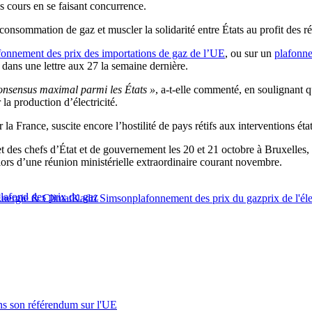
s cours en se faisant concurrence.
consommation de gaz et muscler la solidarité entre États au profit des ré
fonnement des prix des importations de gaz de l’UE
, ou sur un
plafonne
ans une lettre aux 27 la semaine dernière.
consensus maximal parmi les États »
, a-t-elle commenté, en soulignant q
a production d’électricité.
a France, suscite encore l’hostilité de pays rétifs aux interventions ét
es chefs d’État et de gouvernement les 20 et 21 octobre à Bruxelles, a
ors d’une réunion ministérielle extraordinaire courant novembre.
lafond des prix du gaz
nergie & Climat
Kadri Simson
plafonnement des prix du gaz
prix de l'éle
s son référendum sur l'UE