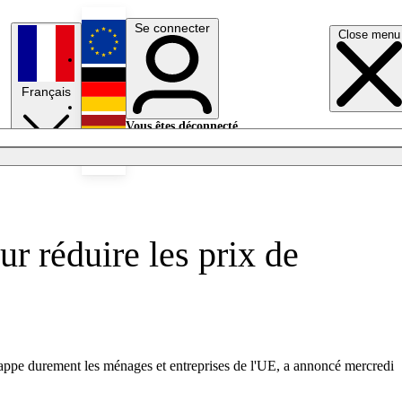
Se connecter
Close menu
English
Français
Deutsch
Vous êtes déconnecté.
Se connecter
Español
Lumières éteintes
r réduire les prix de
rappe durement les ménages et entreprises de l'UE, a annoncé mercredi