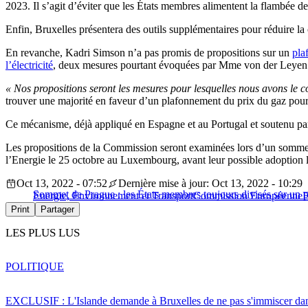
2023. Il s’agit d’éviter que les États membres alimentent la flambée de
Enfin, Bruxelles présentera des outils supplémentaires pour réduire la 
En revanche, Kadri Simson n’a pas promis de propositions sur un
pla
l’électricité
, deux mesures pourtant évoquées par Mme von der Leyen d
« Nos propositions seront les mesures pour lesquelles nous avons le 
trouver une majorité en faveur d’un plafonnement du prix du gaz pour l
Ce mécanisme, déjà appliqué en Espagne et au Portugal et soutenu par l
Les propositions de la Commission seront examinées lors d’un sommet d
l’Energie le 25 octobre au Luxembourg, avant leur possible adoption l
Oct 13, 2022 - 07:52
Dernière mise à jour: Oct 13, 2022 - 10:29
Sommet de Prague : les États membres toujours divisés sur un p
Energie, Environnement et Transport
Commission Européenne
E
Print
Partager
LES PLUS LUS
POLITIQUE
EXCLUSIF : L'Islande demande à Bruxelles de ne pas s'immiscer dan