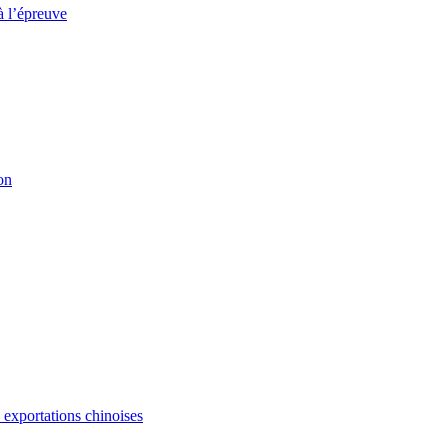
à l’épreuve
on
s exportations chinoises