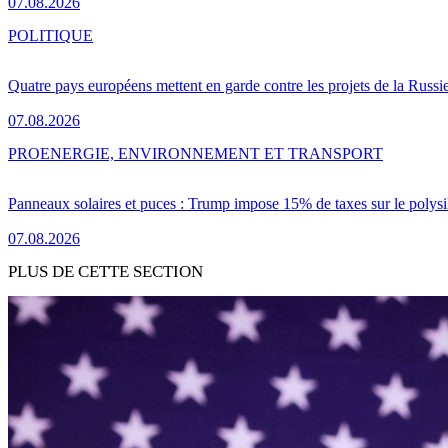
07.08.2026
POLITIQUE
Quatre pays européens mettent en garde contre les projets de la Russi
07.08.2026
PRO
ENERGIE, ENVIRONNEMENT ET TRANSPORT
Panneaux solaires et puces : Trump impose 15% de taxes sur le polysi
07.08.2026
PLUS DE CETTE SECTION