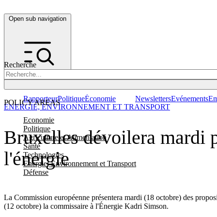
Open sub navigation
Recherche
Rapporteur
Politique
Économie
Newsletters
Evénements
Em
POLICY AREAS
ENERGIE, ENVIRONNEMENT ET TRANSPORT
Economie
Politique
Bruxelles dévoilera mardi p
Agriculture et Alimentation
Santé
l'énergie
Technologies
Energie, Environnement et Transport
Défense
La Commission européenne présentera mardi (18 octobre) des propositi
(12 octobre) la commissaire à l'Énergie Kadri Simson.