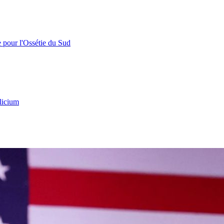
e pour l'Ossétie du Sud
licium