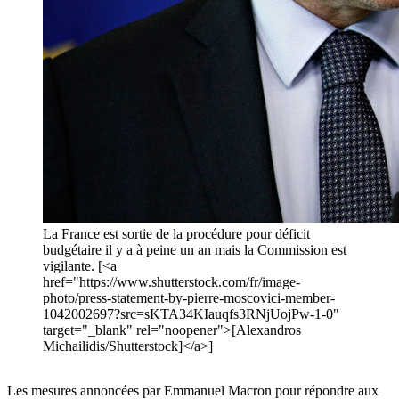
La France est sortie de la procédure pour déficit
budgétaire il y a à peine un an mais la Commission est
vigilante. [<a
href="https://www.shutterstock.com/fr/image-
photo/press-statement-by-pierre-moscovici-member-
1042002697?src=sKTA34KIauqfs3RNjUojPw-1-0"
target="_blank" rel="noopener">[Alexandros
Michailidis/Shutterstock]</a>]
Les mesures annoncées par Emmanuel Macron pour répondre aux