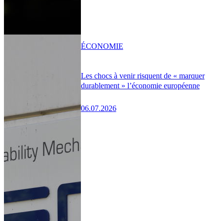
ÉCONOMIE
Les chocs à venir risquent de « marquer
durablement » l’économie européenne
06.07.2026