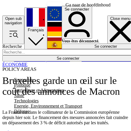
Ga naar de hoofdinhoud
Se connecter
Open sub
Close menu
English
navigation
Français
Deutsch
Vous êtes déconnecté.
Recherche
Se connecter
Español
Lumières éteintes
Se connecter
Rapporteur
Politique
Économie
Newsletters
Evénements
Em
ÉCONOMIE
POLICY AREAS
Bruxelles garde un œil sur le
Economie
Politique
coût des annonces de Macron
Agriculture et Alimentation
Santé
Technologies
Energie, Environnement et Transport
Défense
La France est dans le collimateur de la Commission européenne
depuis hier soir. Le financement des mesures annoncées fait craindre
un dépassement des 3 % de déficit autorisés par les traités.