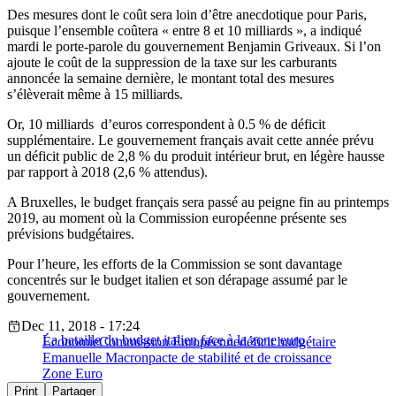
Des mesures dont le coût sera loin d’être anecdotique pour Paris,
puisque l’ensemble coûtera « entre 8 et 10 milliards », a indiqué
mardi le porte-parole du gouvernement Benjamin Griveaux. Si l’on
ajoute le coût de la suppression de la taxe sur les carburants
annoncée la semaine dernière, le montant total des mesures
s’élèverait même à 15 milliards.
Or, 10 milliards d’euros correspondent à 0.5 % de déficit
supplémentaire. Le gouvernement français avait cette année prévu
un déficit public de 2,8 % du produit intérieur brut, en légère hausse
par rapport à 2018 (2,6 % attendus).
A Bruxelles, le budget français sera passé au peigne fin au printemps
2019, au moment où la Commission européenne présente ses
prévisions budgétaires.
Pour l’heure, les efforts de la Commission se sont davantage
concentrés sur le budget italien et son dérapage assumé par le
gouvernement.
Dec 11, 2018 - 17:24
La bataille du budget italien face à la zone euro
Économie
Commission Européenne
déficit budgétaire
Emanuelle Macron
pacte de stabilité et de croissance
Zone Euro
Print
Partager