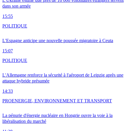
L'Ukraine estime que près de 16 000 volontaires étrangers servent
dans son armée
15:55
POLITIQUE
L'Espagne anticipe une nouvelle poussée migratoire à Ceuta
15:07
POLITIQUE
L'Allemagne renforce la sécurité à l'aéroport de Leipzig après une
attaque hybride présumée
14:33
PRO
ENERGIE, ENVIRONNEMENT ET TRANSPORT
La pénurie d'énergie nucléaire en Hongrie ouvre la voie à la
libéralisation du marché