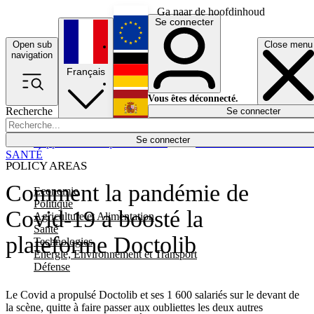
Ga naar de hoofdinhoud
Se connecter
Open sub
Close menu
English
navigation
Français
Deutsch
Vous êtes déconnecté.
Recherche
Se connecter
Español
Lumières éteintes
Se connecter
Rapporteur
Politique
Économie
Newsletters
Evénements
Em
SANTÉ
POLICY AREAS
Comment la pandémie de
Economie
Politique
Covid-19 a boosté la
Agriculture et Alimentation
Santé
plateforme Doctolib
Technologies
Energie, Environnement et Transport
Défense
Le Covid a propulsé Doctolib et ses 1 600 salariés sur le devant de
la scène, quitte à faire passer aux oubliettes les deux autres