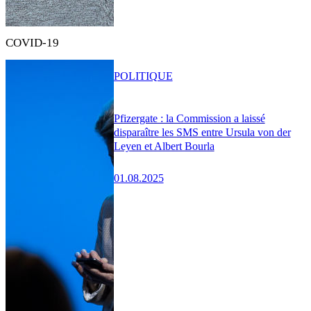
COVID-19
POLITIQUE
Pfizergate : la Commission a laissé
disparaître les SMS entre Ursula von der
Leyen et Albert Bourla
01.08.2025