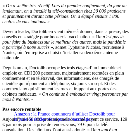
«
On a su être très réactif. Lors du premier confinement, du jour au
lendemain, on a installé la télé-consultation chez 30 000 praticiens
et gratuitement durant cette période. On a équipé ensuite 1 800
centres de vaccinations.
»
Devenu leader, Doctolib en vient même à donner, dans la presse, des
conseils en stratégie pour booster la vaccination. «
On n’est pas là
pour faire du business sur le malheur des autres, mais la pandémie
a participé à notre succès
», admet Typhaine Nicolas, recruteuse à
Nantes, où l’entreprise a choisi d’installer sa deuxième antenne
nationale.
Depuis un an, Doctolib occupe les trois étages d’un immeuble et
emploie en CDI 200 personnes, majoritairement recrutées en plein
confinement et en télétravail, des informaticiens, des chargés de
clientèle qui répondent au téléphone, six jours sur sept. Et des
commerciaux qui sillonnent les rues et frappent aux portes des
cabinets médicaux. «
On continue à embaucher vingt personnes par
mois à Nantes.
»
Pas encore rentable
Amazon : la France continuera d’utiliser Doctolib pour
Aujourd’hui 150 000 professionnels de santé payent ce service, 129
la prise de rendez-vous pour la vaccination
€ par mois pour la prise de rendez-vous, 79 € pour la télé-
consultation. Des hôpitaux l’ont aussi adopté. «
On a lancé un