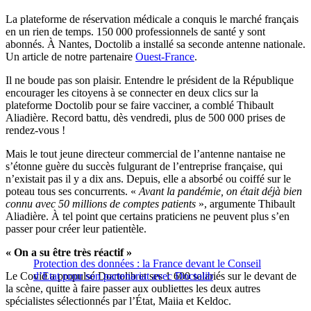
La plateforme de réservation médicale a conquis le marché français
en un rien de temps. 150 000 professionnels de santé y sont
abonnés. À Nantes, Doctolib a installé sa seconde antenne nationale.
Un article de notre partenaire
Ouest-France
.
Il ne boude pas son plaisir. Entendre le président de la République
encourager les citoyens à se connecter en deux clics sur la
plateforme Doctolib pour se faire vacciner, a comblé Thibault
Aliadière. Record battu, dès vendredi, plus de 500 000 prises de
rendez-vous !
Mais le tout jeune directeur commercial de l’antenne nantaise ne
s’étonne guère du succès fulgurant de l’entreprise française, qui
n’existait pas il y a dix ans. Depuis, elle a absorbé ou coiffé sur le
poteau tous ses concurrents. «
Avant la pandémie, on était déjà bien
connu avec 50 millions de comptes patients
», argumente Thibault
Aliadière. À tel point que certains praticiens ne peuvent plus s’en
passer pour créer leur patientèle.
« On a su être très réactif »
Protection des données : la France devant le Conseil
Le Covid a propulsé Doctolib et ses 1 600 salariés sur le devant de
d’Etat pour son partenariat avec Doctolib
la scène, quitte à faire passer aux oubliettes les deux autres
spécialistes sélectionnés par l’État, Maiia et Keldoc.