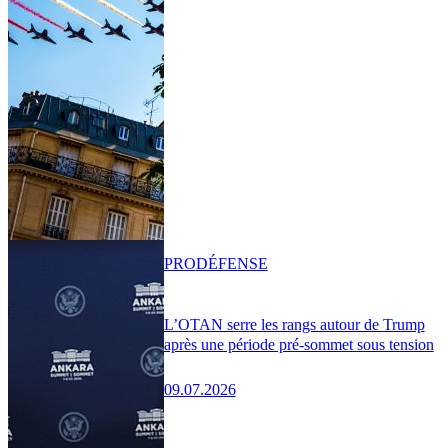
PRO
DÉFENSE
L’OTAN serre les rangs autour de Trump
après une période pré-sommet sous tension
09.07.2026