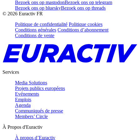
Bezoek ons op mastodon
Bezoek ons op telegram
Bezoek ons op bluesky
Bezoek ons op threads
©
2026
Euractiv FR
Politique de confidentialité
Politique cookies
Conditions générales
Conditions d’abonnement
Conditions de vente
Services
Media Solutions
Projets publics européens
Evénements
Emplois
Agenda
Communiqués de presse
Members’ Circle
À Propos d'Euractiv
À propos d’Euractiv