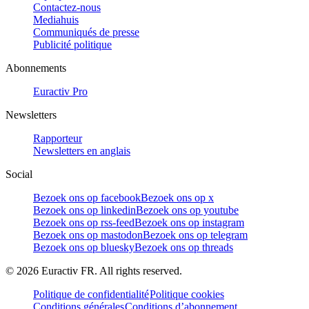
Contactez-nous
Mediahuis
Communiqués de presse
Publicité politique
Abonnements
Euractiv Pro
Newsletters
Rapporteur
Newsletters en anglais
Social
Bezoek ons op facebook
Bezoek ons op x
Bezoek ons op linkedin
Bezoek ons op youtube
Bezoek ons op rss-feed
Bezoek ons op instagram
Bezoek ons op mastodon
Bezoek ons op telegram
Bezoek ons op bluesky
Bezoek ons op threads
©
2026
Euractiv FR. All rights reserved.
Politique de confidentialité
Politique cookies
Conditions générales
Conditions d’abonnement