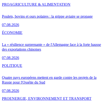
PRO
AGRICULTURE & ALIMENTATION
Poulets, bovins et ours polaires : la grippe aviaire se propage
07.08.2026
ÉCONOMIE
La « résilience surprenante » de l'Allemagne face à la forte hausse
des exportations chinoises
07.08.2026
POLITIQUE
Quatre pays européens mettent en garde contre les projets de la
Russie pour l'Ossétie du Sud
07.08.2026
PRO
ENERGIE, ENVIRONNEMENT ET TRANSPORT