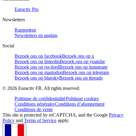
Euractiv Pro
Newsletters
Rapporteur
Newsletters en anglais
Social
Bezoek ons op facebook
Bezoek ons op x
Bezoek ons op linkedin
Bezoek ons op youtube
Bezoek ons op rss-feed
Bezoek ons op instagram
Bezoek ons op mastodon
Bezoek ons op telegram
Bezoek ons op bluesky
Bezoek ons op threads
©
2026
Euractiv FR. All rights reserved.
Politique de confidentialité
Politique cookies
Conditions générales
Conditions d’abonnement
Conditions de vente
This site is protected by reCAPTCHA, and the Google
Privacy
Policy
and
Terms of Service
apply.