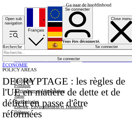
Ga naar de hoofdinhoud
Se connecter
Open sub
Close menu
English
navigation
Français
Deutsch
Vous êtes déconnecté.
Recherche
Se connecter
Español
Lumières éteintes
Se connecter
Rapporteur
Politique
Économie
Newsletters
Evénements
Em
ÉCONOMIE
POLICY AREAS
DECRYPTAGE : les règles de
Economie
Politique
l'UE en matière de dette et de
Agriculture et Alimentation
Santé
déficit en passe d'être
Technologies
Energie, Environnement et Transport
réformées
Défense