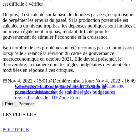
est difficile à vérifier.
De plus, il est calculé sur la base de données passées, ce qui risque
de perpétuer les erreurs du passé. Si la production potentielle est
calculée à un niveau trop bas, les dépenses publiques sont limitées à
un niveau également trop bas, rendant difficile pour le
gouvernement de stimuler l’économie et la croissance.
Bon nombre de ces problèmes ont été reconnus par la Commission
lorsqu’elle a relancé la révision du cadre de gouvernance
macroéconomique en octobre 2021. Elle devrait présenter, le
9 novembre, la manière dont les règles budgétaires devraient être
modifiées en réponse à ces critiques.
Nov 4, 2022 - 15:01
Dernière mise à jour: Nov 4, 2022 - 16:49
Quatre pays dans la course à la direction du Mécanisme
Économie
déficit budgétaire
dette
dette publique
européen de stabilité
pacte de croissance et de stabilité
règles budgétaires
règles fiscales de l'UE
Zone Euro
Print
Partager
LES PLUS LUS
POLITIQUE