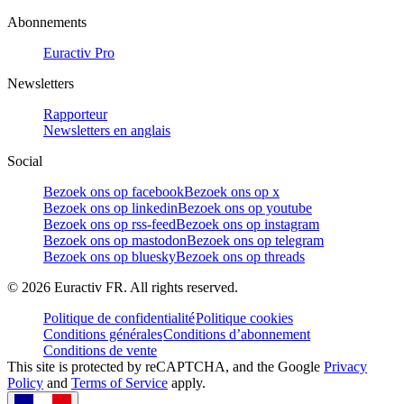
Abonnements
Euractiv Pro
Newsletters
Rapporteur
Newsletters en anglais
Social
Bezoek ons op facebook
Bezoek ons op x
Bezoek ons op linkedin
Bezoek ons op youtube
Bezoek ons op rss-feed
Bezoek ons op instagram
Bezoek ons op mastodon
Bezoek ons op telegram
Bezoek ons op bluesky
Bezoek ons op threads
©
2026
Euractiv FR. All rights reserved.
Politique de confidentialité
Politique cookies
Conditions générales
Conditions d’abonnement
Conditions de vente
This site is protected by reCAPTCHA, and the Google
Privacy
Policy
and
Terms of Service
apply.