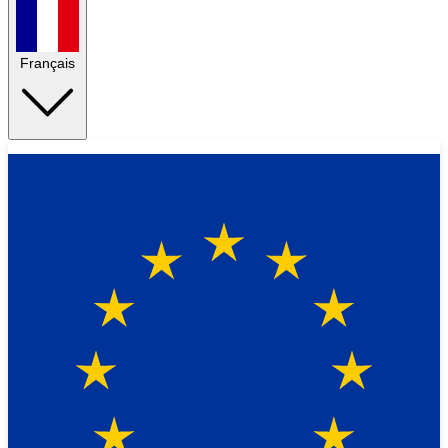
Français