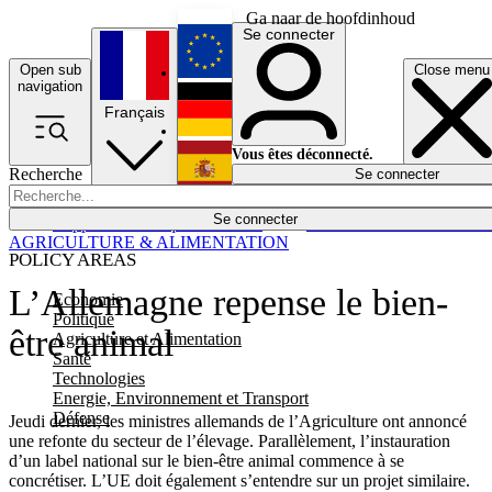
Ga naar de hoofdinhoud
Se connecter
Open sub
Close menu
English
navigation
Français
Deutsch
Vous êtes déconnecté.
Recherche
Se connecter
Español
Lumières éteintes
Se connecter
Rapporteur
Politique
Économie
Newsletters
Evénements
Em
AGRICULTURE & ALIMENTATION
POLICY AREAS
L’Allemagne repense le bien-
Economie
Politique
être animal
Agriculture et Alimentation
Santé
Technologies
Energie, Environnement et Transport
Défense
Jeudi dernier, les ministres allemands de l’Agriculture ont annoncé
une refonte du secteur de l’élevage. Parallèlement, l’instauration
d’un label national sur le bien-être animal commence à se
concrétiser. L’UE doit également s’entendre sur un projet similaire.