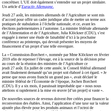
concrétiser. L’UE doit également s’entendre sur un projet similaire.
Un article d’
Euractiv Allemagne
.
Jeudi 27 août, les ministres allemands de l’Agriculture se sont mis
d’accord pour offrir un cadre juridique afin de mettre un terme aux
pratiques de stabulation à l’échelle nationale, et ce, avant les
élections parlementaires à l’automne. La ministre fédérale allemande
de l’Alimentation et de l’Agriculture, Julia Klöckner (CDU), s’est
engagée à mener une étude de faisabilité d’ici à la prochaine
conférence au printemps, qui devrait présenter les moyens de
financement d’un projet d’une telle envergure.
La « Commission-Borchert », nommée par Mme Klöckner en février
2019 afin de repenser l’élevage, est à la source de la décision prise
au cours de la réunion des ministres de l’Agriculture ce
jeudi 27 août. En juillet de cette année, le Conseil fédéral allemand
avait finalement demandé qu’un projet soit élaboré à cet égard. « Je
pense que nous avons franchi un grand pas », avait déclaré le
ministre fédéral de l’Économie de l’époque, Jochen Borchert
(CDU). Il y a six mois, il paraissait improbable que « nous nous
attelions si rapidement à la mise en œuvre [d’un projet] si vaste ».
De nouvelles sources de revenus doivent être créées pour financer la
reconversion des étables. Ainsi, l’application d’une taxe sur la valeur
ajoutée plus élevée pour les produits animaux et l’octroi de