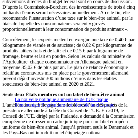
subventions directes du budget fédéral sont en cours de discussion.
D’après la Commission-Borchert, des investissements de trois à cinq
milliards d’euros seront nécessaires annuellement. À cette fin, elle
recommande l’instauration d’une taxe sur le bien-être animal, par le
biais de laquelle les consommateurs seraient « grevés
proportionnellement à leur consommation de produits animaux ».
Concrètement, les experts mettent en exergue une taxe de 0,40 € par
kilogramme de viande et de saucisse ; de 0,02 € par kilogramme de
produits laitiers frais et de lait ; et de 0,15 € par kilogramme de
fromage, beurre et lait en poudre. Selon les calculs du ministère de
l’Agriculture, chaque consommateur en Allemagne paierait en
moyenne 35,02 € de plus par an. Le plan de relance économique
relatif au coronavirus mis en place par le gouvernement allemand
prévoit déjà d’investir 300 millions d’euros dans les étables
soucieuses du bien-être animal en 2020 et 2021.
Seuls deux États membres ont un label de bien-être animal
La nouvelle politique alimentaire de l’UE risque
L’amélioration de l’élevage dans le bloc est l’un des projets de la
d’encourager l’agriculture non durable hors Europe
présidence allemande à la tête du Conseil de l’UE. En 2019, le
Conseil de l’UE, dirigé par la Finlande, a demandé à la Commission
européenne de dresser un cadre juridique pour un label européen
uniforme de bien-être animal. Jusqu’à présent, seuls le Danemark et
les Pays-Bas ont introduit un tel étiquetage national.