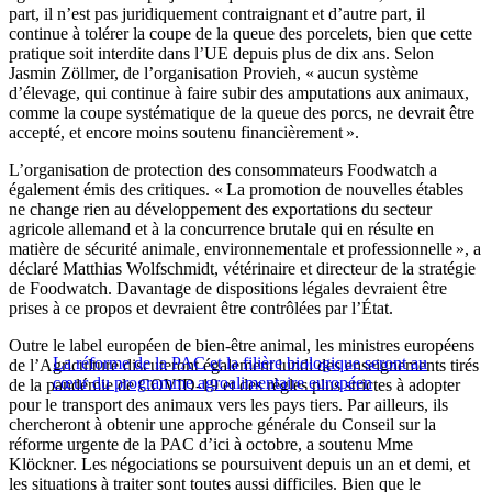
part, il n’est pas juridiquement contraignant et d’autre part, il
continue à tolérer la coupe de la queue des porcelets, bien que cette
pratique soit interdite dans l’UE depuis plus de dix ans. Selon
Jasmin Zöllmer, de l’organisation Provieh, « aucun système
d’élevage, qui continue à faire subir des amputations aux animaux,
comme la coupe systématique de la queue des porcs, ne devrait être
accepté, et encore moins soutenu financièrement ».
L’organisation de protection des consommateurs Foodwatch a
également émis des critiques. « La promotion de nouvelles étables
ne change rien au développement des exportations du secteur
agricole allemand et à la concurrence brutale qui en résulte en
matière de sécurité animale, environnementale et professionnelle », a
déclaré Matthias Wolfschmidt, vétérinaire et directeur de la stratégie
de Foodwatch. Davantage de dispositions légales devraient être
prises à ce propos et devraient être contrôlées par l’État.
Outre le label européen de bien-être animal, les ministres européens
La réforme de la PAC et la filière biologique seront au
de l’Agriculture discuteront également lundi des enseignements tirés
cœur du programme agroalimentaire européen
de la pandémie de COVID-19 et des règles plus strictes à adopter
pour le transport des animaux vers les pays tiers. Par ailleurs, ils
chercheront à obtenir une approche générale du Conseil sur la
réforme urgente de la PAC d’ici à octobre, a soutenu Mme
Klöckner. Les négociations se poursuivent depuis un an et demi, et
les situations à traiter sont toutes aussi difficiles. Bien que le