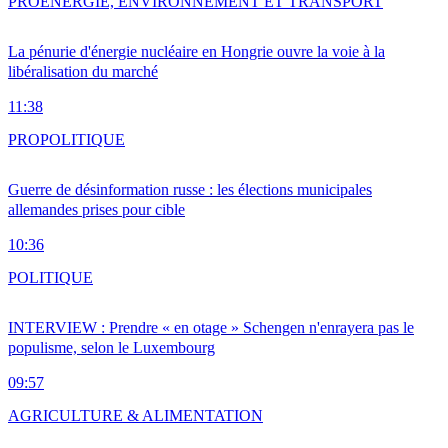
PRO
ENERGIE, ENVIRONNEMENT ET TRANSPORT
La pénurie d'énergie nucléaire en Hongrie ouvre la voie à la
libéralisation du marché
11:38
PRO
POLITIQUE
Guerre de désinformation russe : les élections municipales
allemandes prises pour cible
10:36
POLITIQUE
INTERVIEW : Prendre « en otage » Schengen n'enrayera pas le
populisme, selon le Luxembourg
09:57
AGRICULTURE & ALIMENTATION