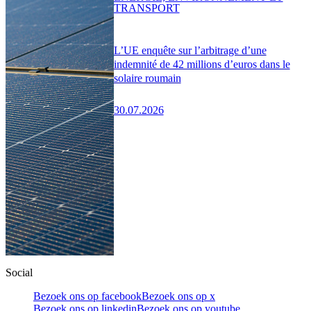
TRANSPORT
L’UE enquête sur l’arbitrage d’une
indemnité de 42 millions d’euros dans le
solaire roumain
30.07.2026
Social
Bezoek ons op facebook
Bezoek ons op x
Bezoek ons op linkedin
Bezoek ons op youtube