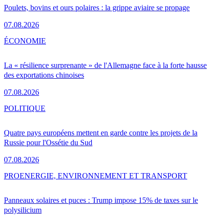
Poulets, bovins et ours polaires : la grippe aviaire se propage
07.08.2026
ÉCONOMIE
La « résilience surprenante » de l'Allemagne face à la forte hausse
des exportations chinoises
07.08.2026
POLITIQUE
Quatre pays européens mettent en garde contre les projets de la
Russie pour l'Ossétie du Sud
07.08.2026
PRO
ENERGIE, ENVIRONNEMENT ET TRANSPORT
Panneaux solaires et puces : Trump impose 15% de taxes sur le
polysilicium