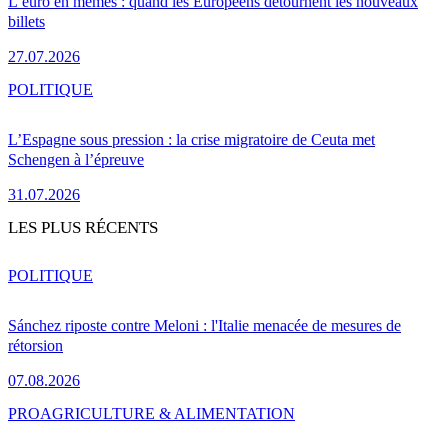
L’euro en mèmes : quand les Européens détournent les nouveaux
billets
27.07.2026
POLITIQUE
L’Espagne sous pression : la crise migratoire de Ceuta met
Schengen à l’épreuve
31.07.2026
LES PLUS RÉCENTS
POLITIQUE
Sánchez riposte contre Meloni : l'Italie menacée de mesures de
rétorsion
07.08.2026
PRO
AGRICULTURE & ALIMENTATION