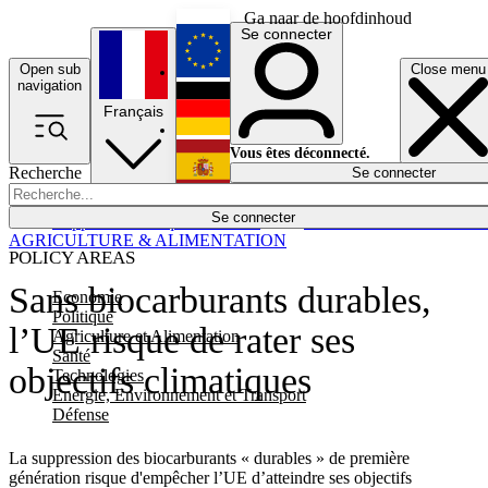
Ga naar de hoofdinhoud
Se connecter
Open sub
Close menu
English
navigation
Français
Deutsch
Vous êtes déconnecté.
Recherche
Se connecter
Español
Lumières éteintes
Se connecter
Rapporteur
Politique
Économie
Newsletters
Evénements
Em
AGRICULTURE & ALIMENTATION
POLICY AREAS
Sans biocarburants durables,
Economie
Politique
l’UE risque de rater ses
Agriculture et Alimentation
Santé
objectifs climatiques
Technologies
Energie, Environnement et Transport
Défense
La suppression des biocarburants « durables » de première
génération risque d'empêcher l’UE d’atteindre ses objectifs