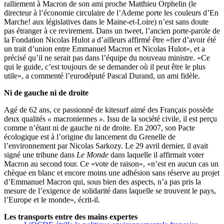
ralliement à Macron de son ami proche Matthieu Orphelin (le
directeur à l’économie circulaire de l’Ademe porte les couleurs d’En
Marche! aux législatives dans le Maine-et-Loire) n’est sans doute
pas étranger à ce revirement. Dans un tweet, l’ancien porte-parole de
la Fondation Nicolas Hulot a d’ailleurs affirmé être «fier d’avoir été
un trait d’union entre Emmanuel Macron et Nicolas Hulot», et a
précisé qu’il ne serait pas dans l’équipe du nouveau ministre. «Ce
qui le guide, c’est toujours de se demander où il peut être le plus
utile», a commenté l’eurodéputé Pascal Durand, un ami fidèle.
Ni de gauche ni de droite
Agé de 62 ans, ce passionné de kitesurf aimé des Français possède
deux qualités
«
macroniennes
».
Issu de la société civile, il est perçu
comme n’étant ni de gauche ni de droite. En 2007, son Pacte
écologique est à l’origine du lancement du Grenelle de
l’environnement par Nicolas Sarkozy. Le 29 avril dernier, il avait
signé une tribune dans
Le Monde
dans laquelle il affirmait voter
Macron au second tour. Ce «vote de raison», «n’est en aucun cas un
chèque en blanc et encore moins une adhésion sans réserve au projet
d’Emmanuel Macron qui, sous bien des aspects, n’a pas pris la
mesure de l’exigence de solidarité dans laquelle se trouvent le pays,
l’Europe et le monde», écrit-il.
Les transports entre des mains expertes