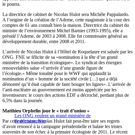
le pourra.
La directrice de cabinet de Nicolas Hulot sera Michèle Pappalardo.
A l’origine de la création de l’Ademe, cette magistrate à la cour des
comptes de 61 ans connaît bien la maison. Directrice du cabinet du
ministre de l’environnement Michel Barnier (1993-1995), elle a
présidé l’Ademe, de 2003 à 2008. Elle fut commissaire général au
développement durable, entre 2008 et 2011.
L’arrivée de Nicolas Hulot à l’Hôtel de Roquelaure est saluée par les
ONG. FNE se félicite de sa «nomination à la tête d’un grand
ministère de la transition écologique». Le syndicat des énergies
renouvelables salue «l‘arrivée d’une grande figure de
l’écologie.» Même tonalité pour le WWF qui applaudit la
nomination d’un « homme de la société civile […] qui a déjà
démontré qu’il était capable de faire bouger les lignes». L’arrivée de
l’anti-nucléaire au gouvernement est moins appréciée par les
investisseurs: le cours des actions EDF a décroché, perdant plus de
6,5% dans la journée.
Matthieu Orphelin joue le « trait d’union »
Les ONG veulent un grand ministère de
Par cette décision, Nicolas Hulot fait peut-être taire ses regrets
l’environnement
d’avoir renoncé à la campagne présidentielle et balaie les tristes
souvenirs de son échec à la primaire écologiste de 2011. Le récent