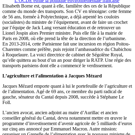
L’OCDE étrille la politique environnementale française
Elisabeth Borne est, quant à elle, familière des ors de la République
comme du monde des transports. Son CV en témoigne: cette femme
de 56 ans, formée à Polytechnique, a déjà arpenté les couloirs
(socialistes) du ministre de l’équipement, avant de faire un crochet
par l’équipe de Jack Lang versant éducation et de retrouver un
Lionel Jospin alors Premier ministre. Puis elle file à la mairie de
Paris en 2008, où elle prend la tête de la direction de l’urbanisme.
En 2013-2014, cette Parisienne fait une incursion en région Poitou-
Charentes comme préfète, puis rejoint l’ambassadrice du Chabichou
à Roquelaure. La voici directrice de cabinet de Ségolène Royal,
qu’elle quittera au bout d’un an pour diriger la RATP. Une régie des
transports parisiens dont elle a commencé le verdissement.
L’agriculture et l’alimentation à Jacques Mézard
Jacques Mézard emporte quant à lui le portefeuille de l’agriculture et
de l’alimentation. Agé de 69 ans, ce membre du parti radical de
gauche, sénateur du Cantal depuis 2008, succède à Stéphane Le
Foll.
L’ancien avocat, ancien adjoint au maire d’Aurillac et ancien
conseiller général du Cantal, devra notamment mettre en œuvre le
programme d’investissement d’avenir agricole de 5 milliards d’euros
sur cinq ans annoncé par Emmanuel Macron. Autre mission:
organiser un Grenelle de l’alimentation avec le nouveau ministre de