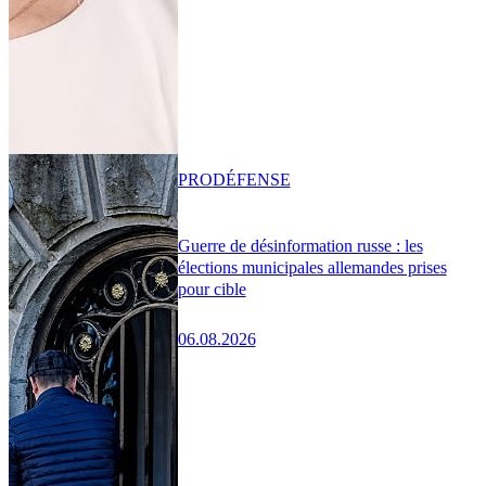
PRO
DÉFENSE
Guerre de désinformation russe : les
élections municipales allemandes prises
pour cible
06.08.2026