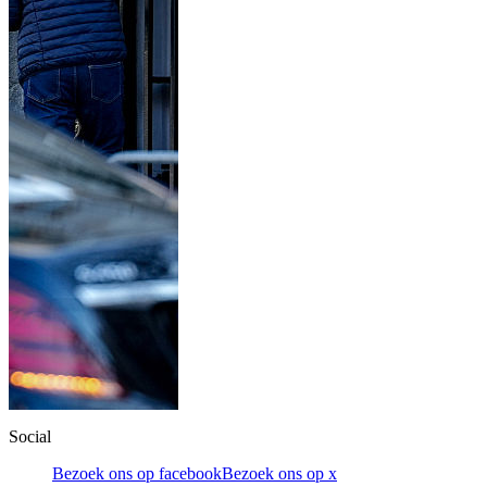
Social
Bezoek ons op facebook
Bezoek ons op x