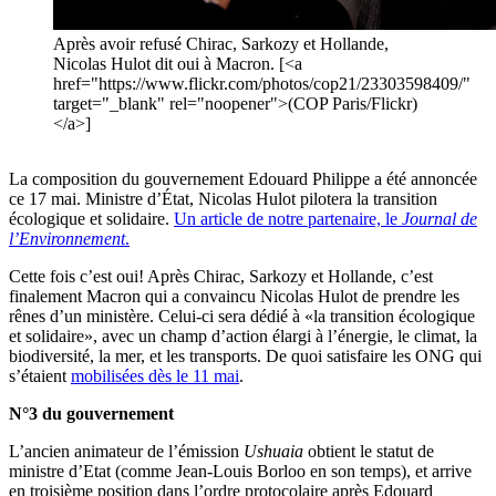
Après avoir refusé Chirac, Sarkozy et Hollande,
Nicolas Hulot dit oui à Macron. [<a
href="https://www.flickr.com/photos/cop21/23303598409/"
target="_blank" rel="noopener">(COP Paris/Flickr)
</a>]
La composition du gouvernement Edouard Philippe a été annoncée
ce 17 mai. Ministre d’État, Nicolas Hulot pilotera la transition
écologique et solidaire.
Un article de notre partenaire, le
Journal de
l’Environnement
.
Cette fois c’est oui! Après Chirac, Sarkozy et Hollande, c’est
finalement Macron qui a convaincu Nicolas Hulot de prendre les
rênes d’un ministère. Celui-ci sera dédié à «la transition écologique
et solidaire», avec un champ d’action élargi à l’énergie, le climat, la
biodiversité, la mer, et les transports. De quoi satisfaire les ONG qui
s’étaient
mobilisées dès le 11 mai
.
N°3 du gouvernement
L’ancien animateur de l’émission
Ushuaia
obtient le statut de
ministre d’Etat (comme Jean-Louis Borloo en son temps), et arrive
en troisième position dans l’ordre protocolaire après Edouard