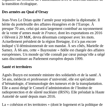
la transition écologique.
Des armées au Quai d’Orsay
Jean-Yves Le Drian quitte l’armée pour rejoindre la diplomatie. Il
hérite du portefeuille des affaires étrangères et de l’Europe. À
presque 70 ans, celui qui aura largement contribué au rayonnement
de la vente d’armes
made in France
, dont les exportations en 2016
s’élèvent à 20 Md€, devra désormais composer avec les mots.
Actuellement président de la région Bretagne, il n’a pas encore
indiqué s’il démissionnerait de son mandat. À ses côtés, Marielle de
Sarnez. À 66 ans, cette « Bayrouiste » fidèle est chargée des affaires
européennes. Un monde qu’elle connaît par cœur puisqu’elle a siégé
sans discontinuer au Parlement européen depuis 1999.
Santé et territoires
Agnès Buzyn est nommée ministre des solidarités et de la santé. A
54 ans, médecin et professeure d’université, elle est spécialiste
d’hématologie, d’immunologie des tumeurs et de la transplantation.
Elle a aussi dirigé le Conseil d’administration de l’Institut de
radioprotection et de sûreté nucléaire (IRSN). Elle présidait la Haute
Autorité de santé depuis mars 2016.
La « cohésion et les territoires » (dont le logement et la politique de