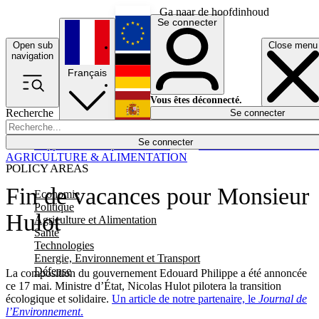
Ga naar de hoofdinhoud
Se connecter
Open sub
Close menu
English
navigation
Français
Deutsch
Vous êtes déconnecté.
Recherche
Se connecter
Español
Lumières éteintes
Se connecter
Rapporteur
Politique
Économie
Newsletters
Evénements
Em
AGRICULTURE & ALIMENTATION
POLICY AREAS
Fin de vacances pour Monsieur
Economie
Politique
Hulot
Agriculture et Alimentation
Santé
Technologies
Energie, Environnement et Transport
Défense
La composition du gouvernement Edouard Philippe a été annoncée
ce 17 mai. Ministre d’État, Nicolas Hulot pilotera la transition
écologique et solidaire.
Un article de notre partenaire, le
Journal de
l’Environnement
.