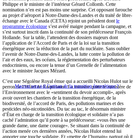
Philippe et le ministre de l’intérieur Gérard Collomb. Cette
nomination n’en est pas moins une surprise. Cet opposant farouche
au projet d’aéroport à Notre-Dame-des-Landes et du traité de libre-
échange avec le Canada (CETA) rejoint un président dont
le
programme écologique
s’est avéré maigre pendant la campagne, et
s’est surtout inscrit dans la continuité de son prédécesseur François
Hollande. Sur la table, l’attendent des dossiers majeurs dont
l’application de l’Accord de Paris et de la loi sur la transition
énergétique avec la réduction de la part du nucléaire. Sans oublier
l’avenir de Notre-Dame-des-Landes, la lutte contre la pollution de
l’air et des eaux, les océans, la réglementation des perturbateurs
endocriniens, ou encore la tenue d’un Grenelle de l’alimentation
avec le ministre Jacques Mézard.
C’est une Ségolène Royal émue qui a accueilli Nicolas Hulot sur le
Macron sera-t-il l’artisan de la transition énergétique ?
perron de l’Hôtel de Roquelaure. La ministre quitte le ministère de
l’Environnement avec le «sentiment du devoir accompli», après
avoir ouvert les chantiers de la transition énergétique, de la
biodiversité, de l’accord de Paris, des pollutions marines et des
pesticides néo-nicotinoïdes. Du tac au tac, le désormais ministre
d’État en charge de la transition écologique et solidaire n’a pas
caché l’admiration qu’il porte à sa prédécesseur: «vous êtes une
grande dame, une dame courage». Se situant dans la continuité de
l’action menée ces dernières années, Nicolas Hulot entend lui
apporter une touche solidaire. Et «mettre de l’humain» partout où il