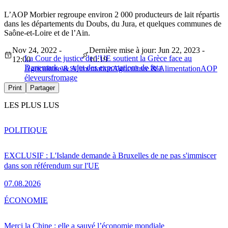
L’AOP Morbier regroupe environ 2 000 producteurs de lait répartis
dans les départements du Doubs, du Jura, et quelques communes de
Saône-et-Loire et de l’Ain.
Nov 24, 2022 -
Dernière mise à jour: Jun 22, 2023 -
La Cour de justice de l’UE soutient la Grèce face au
12:00
10:19
Danemark au sujet des exportations de feta
Agriculture & Alimentation
Agriculture & Alimentation
AOP
éleveurs
fromage
Print
Partager
LES PLUS LUS
POLITIQUE
EXCLUSIF : L'Islande demande à Bruxelles de ne pas s'immiscer
dans son référendum sur l'UE
07.08.2026
ÉCONOMIE
Merci la Chine : elle a sauvé l’économie mondiale