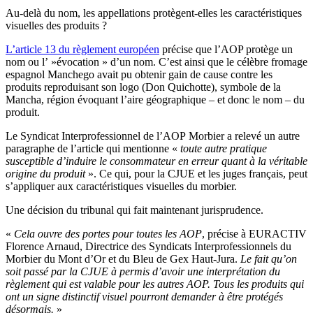
Au-delà du nom, les appellations protègent-elles les caractéristiques
visuelles des produits ?
L’article 13 du règlement européen
précise que l’AOP protège un
nom ou l’ »évocation » d’un nom. C’est ainsi que le célèbre fromage
espagnol Manchego avait pu obtenir gain de cause contre les
produits reproduisant son logo (Don Quichotte), symbole de la
Mancha, région évoquant l’aire géographique – et donc le nom – du
produit.
Le Syndicat Interprofessionnel de l’AOP Morbier a relevé un autre
paragraphe de l’article qui mentionne «
toute autre pratique
susceptible d’induire le consommateur en erreur quant à la véritable
origine du produit
». Ce qui, pour la CJUE et les juges français, peut
s’appliquer aux caractéristiques visuelles du morbier.
Une décision du tribunal qui fait maintenant jurisprudence.
«
Cela ouvre des portes pour toutes les AOP
, précise à EURACTIV
Florence Arnaud, Directrice des Syndicats Interprofessionnels du
Morbier du Mont d’Or et du Bleu de Gex Haut-Jura.
Le fait qu’on
soit passé par la CJUE à permis d’avoir une interprétation du
règlement qui est valable pour les autres AOP. Tous les produits qui
ont un signe distinctif visuel pourront demander à être protégés
désormais.
»