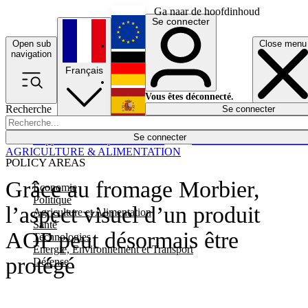
Ga naar de hoofdinhoud
Se connecter
Open sub
Close menu
English
navigation
Français
Deutsch
Vous êtes déconnecté.
Recherche
Se connecter
Español
Lumières éteintes
Se connecter
Rapporteur
Politique
Économie
Newsletters
Evénements
Em
AGRICULTURE & ALIMENTATION
POLICY AREAS
Grâce au fromage Morbier,
Economie
Politique
l’aspect visuel d’un produit
Agriculture et Alimentation
Santé
AOP peut désormais être
Technologies
Energie, Environnement et Transport
protégé
Défense