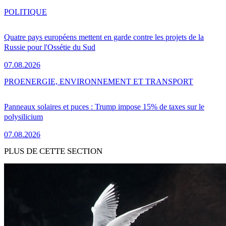
POLITIQUE
Quatre pays européens mettent en garde contre les projets de la
Russie pour l'Ossétie du Sud
07.08.2026
PRO
ENERGIE, ENVIRONNEMENT ET TRANSPORT
Panneaux solaires et puces : Trump impose 15% de taxes sur le
polysilicium
07.08.2026
PLUS DE CETTE SECTION