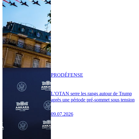
PRO
DÉFENSE
L’OTAN serre les rangs autour de Trump
après une période pré-sommet sous tension
09.07.2026