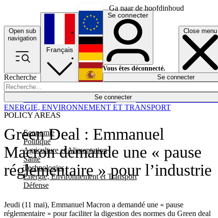
Ga naar de hoofdinhoud
Se connecter
Open sub
Close menu
English
navigation
Français
Deutsch
Vous êtes déconnecté.
Recherche
Se connecter
Español
Lumières éteintes
Se connecter
Rapporteur
Politique
Économie
Newsletters
Evénements
Em
ENERGIE, ENVIRONNEMENT ET TRANSPORT
POLICY AREAS
Green Deal : Emmanuel
Economie
Politique
Macron demande une « pause
Agriculture et Alimentation
Santé
réglementaire » pour l’industrie
Technologies
Energie, Environnement et Transport
Défense
Jeudi (11 mai), Emmanuel Macron a demandé une « pause
réglementaire » pour faciliter la digestion des normes du Green deal