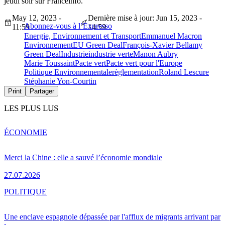
jeudi soir sur Franceinfo.
May 12, 2023 -
Dernière mise à jour: Jun 15, 2023 -
Abonnez-vous à l’Expresso
11:59
14:59
Energie, Environnement et Transport
Emmanuel Macron
Environnement
EU Green Deal
François-Xavier Bellamy
Green Deal
Industrie
industrie verte
Manon Aubry
Marie Toussaint
Pacte vert
Pacte vert pour l'Europe
Politique Environnementale
règlementation
Roland Lescure
Stéphanie Yon-Courtin
Print
Partager
LES PLUS LUS
ÉCONOMIE
Merci la Chine : elle a sauvé l’économie mondiale
27.07.2026
POLITIQUE
Une enclave espagnole dépassée par l'afflux de migrants arrivant par