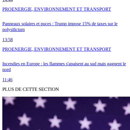
PRO
ENERGIE, ENVIRONNEMENT ET TRANSPORT
Panneaux solaires et puces : Trump impose 15% de taxes sur le
polysilicium
13:58
PRO
ENERGIE, ENVIRONNEMENT ET TRANSPORT
Incendies en Europe : les flammes s'apaisent au sud mais gagnent le
nord
11:46
PLUS DE CETTE SECTION