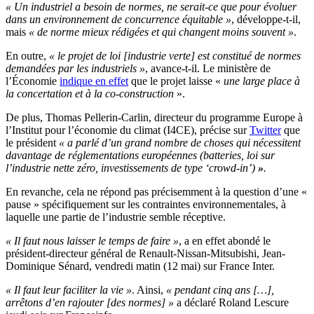
« Un industriel a besoin de normes, ne serait-ce que pour évoluer
dans un environnement de concurrence équitable »
, développe-t-il,
mais
« de norme mieux rédigées et qui changent moins souvent »
.
En outre,
« le projet de loi [industrie verte] est constitué de normes
demandées par les industriels »
, avance-t-il.
Le ministère de
l’Économie
indique en effet
que le projet laisse «
une large place à
la concertation et à la co-construction
».
De plus,
Thomas Pellerin-Carlin, directeur du programme Europe à
l’Institut pour l’économie du climat (I4CE), précise sur
Twitter
que
le président
« a parlé d’un grand nombre de choses qui nécessitent
davantage de réglementations européennes (batteries, loi sur
l’industrie nette zéro, investissements de type ‘crowd-in’)
»
.
En revanche, cela ne répond pas précisemment à la question d’une «
pause » spécifiquement sur les contraintes environnementales, à
laquelle une partie de l’industrie semble réceptive.
« Il faut nous laisser le temps de faire »
, a en effet abondé le
président-directeur général de Renault-Nissan-Mitsubishi, Jean-
Dominique Sénard, vendredi matin (12 mai) sur France Inter.
« Il faut leur faciliter la vie »
. Ainsi,
« pendant cinq ans […],
arrêtons d’en rajouter [des normes] »
a déclaré Roland Lescure