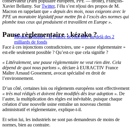
conservateur (Parti populaire européen, PPE — droite), François-
Xavier Bellamy. Sur
Twitter
, l’élu s’est réjoui des propos de M.
Macron en rappelant que
« depuis des mois, nous exigeons avec le
PPE un moratoire législatif pour mettre fin à l’excès des normes qui
plombe tous ceux qui produisent et travaillent en Europe »
.
Pause règlementaire : kézako ?
Métaux critiques : la France devrait aller au-delà des 2
milliards de fonds
Face à ces injonctions contradictoires, une « pause règlementaire »
est-elle seulement possible ? Qu’est-ce que cela signifie ?
« Littéralement, une pause règlementaire ne veut rien dire. Cela
dépend de quoi nous parlons »
, déclare à EURACTIV France
Maître Arnaud Gossement, avocat spécialisé en droit de
l’environnement.
D’un côté, certaines lois ou règlements européens sont effectivement
« très mal rédigés et doivent être modifiés dès leur adoption ».
De
l’autre, la multiplication des règles est inévitable, puisque chaque
création d’une nouvelle usine entraîne un nouveau chemin
administratif et réglementaire, explique-t-il.
Et selon lui, les industriels ne sont pas demandeurs de moins de
normes, bien au contraire.