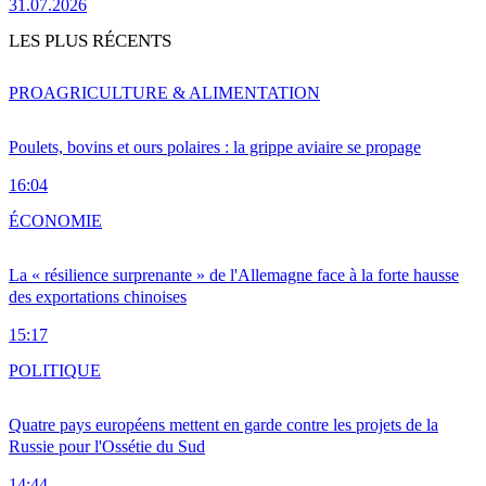
31.07.2026
LES PLUS RÉCENTS
PRO
AGRICULTURE & ALIMENTATION
Poulets, bovins et ours polaires : la grippe aviaire se propage
16:04
ÉCONOMIE
La « résilience surprenante » de l'Allemagne face à la forte hausse
des exportations chinoises
15:17
POLITIQUE
Quatre pays européens mettent en garde contre les projets de la
Russie pour l'Ossétie du Sud
14:44