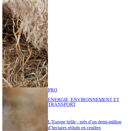
PRO
ENERGIE, ENVIRONNEMENT ET
TRANSPORT
L’Europe brûle : près d’un demi-million
d’hectares réduits en cendres