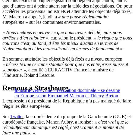
Certains textes du paquet législatif sont déjà en application, tandis
que d’autres ont à peine atterri sur la table des négociations. Or, pour
accélérer les processus industriels et atteindre les objectifs déjà fixés,
M. Macron a appelé, jeudi, à
« une pause règlementaire
européenne »
sur les contraintes environnementales.
« Nous mettons en œuvre ce que nous avons décidé, mais nous
arrêtons d’en rajouter »
, car, selon le président,
« le risque que nous
courrons c’est, au fond, d’être les mieux-disants en termes de
réglementation et les moins-disants en termes de financement
».
En somme, atteindre les objectifs déjà fixés au niveau européen
« nécessite une certaine stabilité pour que nos entreprises puissent
se projeter »
, a confié à EURACTIV France le ministre de
l’Industrie, Roland Lescure.
Remous à Strasbourg
Industrie verte : une « révolution doctrinale » se dessine
en Europe, selon Emmanuel Macron et Thierry Breton
L’expression du président de la République n’a pas manqué de faire
réagir les élus européens.
Sur
Twitter
, la co-présidente du groupe de la Gauche unie (GUE) et
eurodéputée française, Manon Aubry, a ironisé :
« c’est vrai que le
réchauffement climatique est réglé, c’est vraiment le moment de
faire une pause »
.