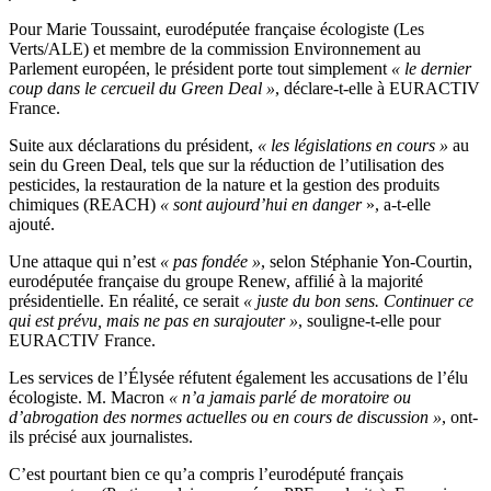
Pour Marie Toussaint, eurodéputée française écologiste (Les
Verts/ALE) et membre de la commission Environnement au
Parlement européen, le président porte tout simplement
« le dernier
coup dans le cercueil du Green Deal »
, déclare-t-elle à EURACTIV
France.
Suite aux déclarations du président,
« les législations en cours »
au
sein du Green Deal, tels que sur la réduction de l’utilisation des
pesticides, la restauration de la nature et la gestion des produits
chimiques (REACH)
« sont aujourd’hui en danger
», a-t-elle
ajouté.
Une attaque qui n’est
« pas fondée »
, selon Stéphanie Yon-Courtin,
eurodéputée française du groupe Renew, affilié à la majorité
présidentielle.
En réalité, ce serait
« juste du bon sens. Continuer ce
qui est prévu, mais ne pas en surajouter »
, souligne-t-elle pour
EURACTIV France.
Les services de l’Élysée réfutent également les accusations de l’élu
écologiste. M. Macron
« n’a jamais parlé de moratoire ou
d’abrogation des normes actuelles ou en cours de discussion »
, ont-
ils précisé aux journalistes.
C’est pourtant bien ce qu’a compris l’eurodéputé français