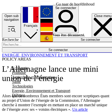
Ga naar de hoofdinhoud
Se connecter
Open sub
Close menu
English
navigation
Français
Deutsch
Vous êtes déconnecté.
Recherche
Se connecter
Español
Lumières éteintes
Se connecter
Rapporteur
Politique
Économie
Newsletters
Evénements
Em
ENERGIE, ENVIRONNEMENT ET TRANSPORT
POLICY AREAS
L’Allemagne lance une mini
Economie
Politique
union de l’énergie
Agriculture et Alimentation
Santé
Technologies
Energie, Environnement et Transport
Défense
Alors que de nombreux États membres sont encore sceptiques quant
au projet d’Union de l’énergie de la Commission, l’Allemagne
cherche à montrer l’exemple en mettant en place un marché unique
de l’énergie avec ses « voisins électriques ».
Un article