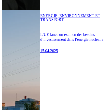
ENERGIE, ENVIRONNEMENT ET
TRANSPORT
L’UE lance un examen des besoins
d’investissement dans l’énergie nucléaire
15.04.2025