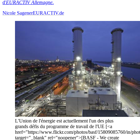
d'
EURACTIV Allemagne
.
Nicole Sagener
EURACTIV.de
L'Union de l'énergie est actuellement l'un des plus
grands défis du programme de travail de l'UE [<a
href="https://www.flickr.com/photos/basf/15809085760/in/pho
target="_blank" rel="noopener">[BASF - We create