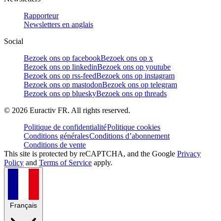
Rapporteur
Newsletters en anglais
Social
Bezoek ons op facebook
Bezoek ons op x
Bezoek ons op linkedin
Bezoek ons op youtube
Bezoek ons op rss-feed
Bezoek ons op instagram
Bezoek ons op mastodon
Bezoek ons op telegram
Bezoek ons op bluesky
Bezoek ons op threads
©
2026
Euractiv FR. All rights reserved.
Politique de confidentialité
Politique cookies
Conditions générales
Conditions d’abonnement
Conditions de vente
This site is protected by reCAPTCHA, and the Google
Privacy
Policy
and
Terms of Service
apply.
Français