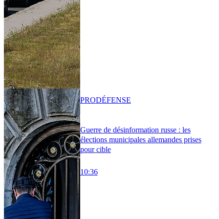
PRO
DÉFENSE
Guerre de désinformation russe : les
élections municipales allemandes prises
pour cible
10:36