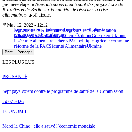
première étape.
« Nous attendons maintenant des propositions de
Bruxelles et de Berlin sur la manière de résorber la crise
alimentaire »
, a-t-il ajouté.
May 12, 2022 - 12:12
Le gouvernement allemand envisage de limiter la
Agriculture & Alimentation
Agriculture & Alimentation
production de biocarburants
Allemagne
Berlin
bioénergie
Cem Özdemir
Guerre en Ukraine
insécurité alimentaire
jachères
PAC
politique agricole commune
réforme de la PAC
Sécurité Alimentaire
Ukraine
Print
Partager
LES PLUS LUS
PRO
SANTÉ
Sept pays votent contre le programme de santé de la Commission
24.07.2026
ÉCONOMIE
Merci la Chine : elle a sauvé l’économie mondiale