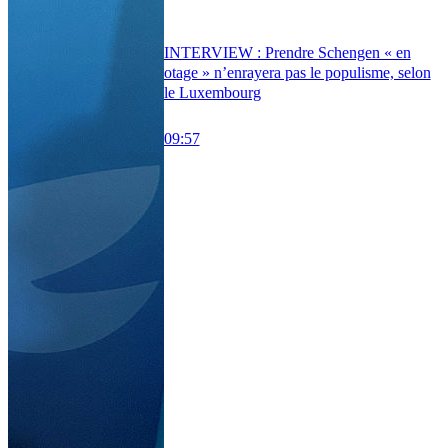
INTERVIEW : Prendre Schengen « en
otage » n’enrayera pas le populisme, selon
le Luxembourg
09:57