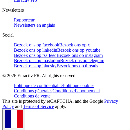
Euractiv Pro
Newsletters
Rapporteur
Newsletters en anglais
Social
Bezoek ons op facebook
Bezoek ons op x
Bezoek ons op linkedin
Bezoek ons op youtube
Bezoek ons op rss-feed
Bezoek ons op instagram
Bezoek ons op mastodon
Bezoek ons op telegram
Bezoek ons op bluesky
Bezoek ons op threads
©
2026
Euractiv FR. All rights reserved.
Politique de confidentialité
Politique cookies
Conditions générales
Conditions d’abonnement
Conditions de vente
This site is protected by reCAPTCHA, and the Google
Privacy
Policy
and
Terms of Service
apply.