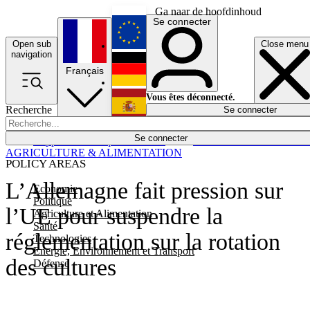
Ga naar de hoofdinhoud
Se connecter
Open sub
Close menu
English
navigation
Français
Deutsch
Vous êtes déconnecté.
Recherche
Se connecter
Español
Lumières éteintes
Se connecter
Rapporteur
Politique
Économie
Newsletters
Evénements
Em
AGRICULTURE & ALIMENTATION
POLICY AREAS
L’Allemagne fait pression sur
Economie
Politique
l’UE pour suspendre la
Agriculture et Alimentation
Santé
réglementation sur la rotation
Technologies
Energie, Environnement et Transport
des cultures
Défense