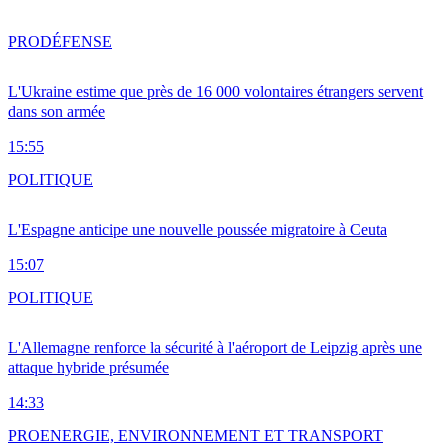
PRO
DÉFENSE
L'Ukraine estime que près de 16 000 volontaires étrangers servent
dans son armée
15:55
POLITIQUE
L'Espagne anticipe une nouvelle poussée migratoire à Ceuta
15:07
POLITIQUE
L'Allemagne renforce la sécurité à l'aéroport de Leipzig après une
attaque hybride présumée
14:33
PRO
ENERGIE, ENVIRONNEMENT ET TRANSPORT