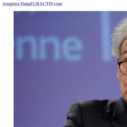
Anupriya Datta
EURACTIV.com