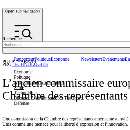
Open sub navigation
Recherche
Rapporteur
Politique
Économie
Newsletters
Evénements
Em
POLICY AREAS
PRO
TECHNOLOGIES
Economie
Politique
L’ancien commissaire europ
Agriculture et Alimentation
Santé
Chambre des représentants
Technologies
Energie, Environnement et Transport
Défense
Une commission de la Chambre des représentants américaine a invité 
Unis comme une menace pour la liberté d’expression et l’innovation.