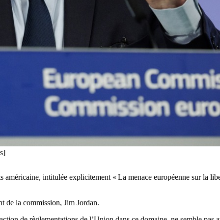
s]
s américaine, intitulée explicitement « La menace européenne sur la libe
nt de la commission, Jim Jordan.
action de règlementations de l’Union dans ce domaine, ne semble pas avoir