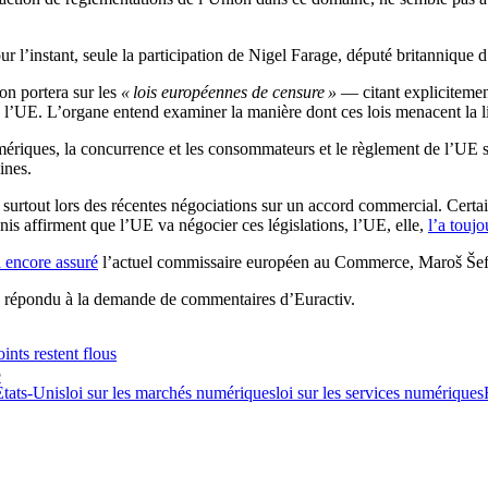
r l’instant, seule la participation de Nigel Farage, député britannique d
on portera sur les
« lois européennes de censure »
— citant explicitement 
l’UE. L’organe entend examiner la manière dont ces lois menacent la l
umériques, la concurrence et les consommateurs et le règlement de l’UE 
ines.
 surtout lors des récentes négociations sur un accord commercial. Certa
nis affirment que l’UE va négocier ces législations, l’UE, elle,
l’a toujo
a encore assuré
l’actuel commissaire européen au Commerce, Maroš Šefč
as répondu à la demande de commentaires d’Euractiv.
nts restent flous
5
États-Unis
loi sur les marchés numériques
loi sur les services numériques