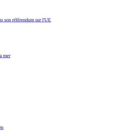
s son référendum sur l'UE
la mer
ts