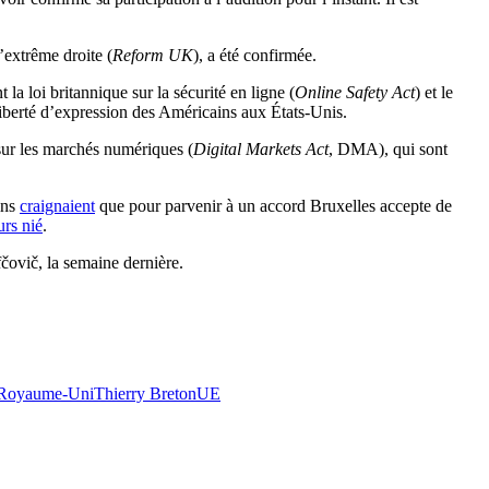
’extrême droite (
Reform UK
), a été confirmée.
la loi britannique sur la sécurité en ligne (
Online Safety Act
) et le
iberté d’expression des Américains aux États-Unis.
sur les marchés numériques (
Digital Markets Act
, DMA), qui sont
ins
craignaient
que pour parvenir à un accord Bruxelles accepte de
urs nié
.
ovič, la semaine dernière.
Royaume-Uni
Thierry Breton
UE