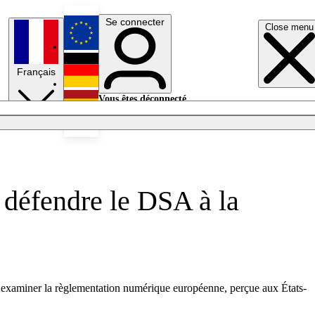
Se connecter
Close menu
English
Français
Deutsch
Vous êtes déconnecté.
Se connecter
Español
Lumières éteintes
 défendre le DSA à la
à examiner la règlementation numérique européenne, perçue aux États-