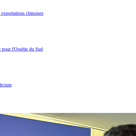
s exportations chinoises
e pour l'Ossétie du Sud
licium