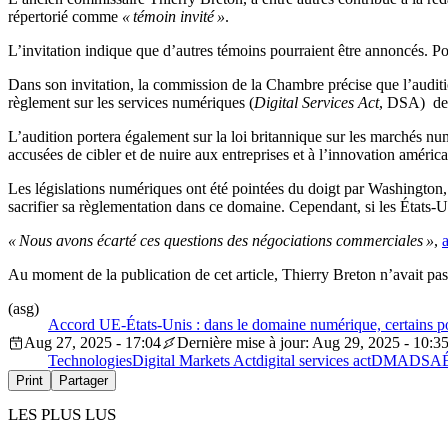
répertorié comme
« témoin invité »
.
L’invitation indique que d’autres témoins pourraient être annoncés. Pou
Dans son invitation, la commission de la Chambre précise que l’auditi
règlement sur les services numériques (
Digital Services Act
, DSA) de 
L’audition portera également sur la loi britannique sur les marchés n
accusées de cibler et de nuire aux entreprises et à l’innovation américa
Les législations numériques ont été pointées du doigt par Washington,
sacrifier sa règlementation dans ce domaine. Cependant, si les États-U
« Nous avons écarté ces questions des négociations commerciales »
,
Au moment de la publication de cet article, Thierry Breton n’avait p
(asg)
Accord UE-États-Unis : dans le domaine numérique, certains poi
Aug 27, 2025 - 17:04
Dernière mise à jour: Aug 29, 2025 - 10:3
Technologies
Digital Markets Act
digital services act
DMA
DSA
Print
Partager
LES PLUS LUS