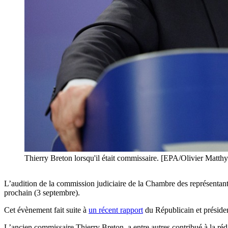
Thierry Breton lorsqu'il était commissaire. [EPA/Olivier Matthy
L’audition de la commission judiciaire de la Chambre des représentant
prochain (3 septembre).
Cet évènement fait suite à
un récent rapport
du Républicain et préside
L’ancien commissaire Thierry Breton, a entre autres contribué à la réd