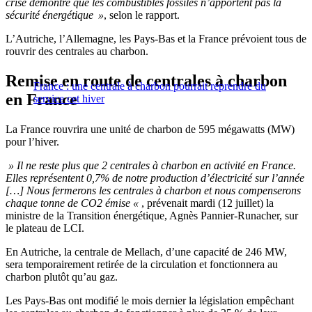
crise démontre que les combustibles fossiles n’apportent pas la
sécurité énergétique »
, selon le rapport.
L’Autriche, l’Allemagne, les Pays-Bas et la France prévoient tous de
rouvrir des centrales au charbon.
Remise en route de centrales à charbon
France : une centrale à charbon pourrait reprendre du
en France
service cet hiver
La France rouvrira une unité de charbon de 595 mégawatts (MW)
pour l’hiver.
» Il ne reste plus que 2 centrales à charbon en activité en France.
Elles représentent 0,7% de notre production d’électricité sur l’année
[…] Nous fermerons les centrales à charbon et nous compenserons
chaque tonne de CO2 émise «
, prévenait mardi (12 juillet) la
ministre de la Transition énergétique, Agnès Pannier-Runacher, sur
le plateau de LCI.
En Autriche, la centrale de Mellach, d’une capacité de 246 MW,
sera temporairement retirée de la circulation et fonctionnera au
charbon plutôt qu’au gaz.
Les Pays-Bas ont modifié le mois dernier la législation empêchant