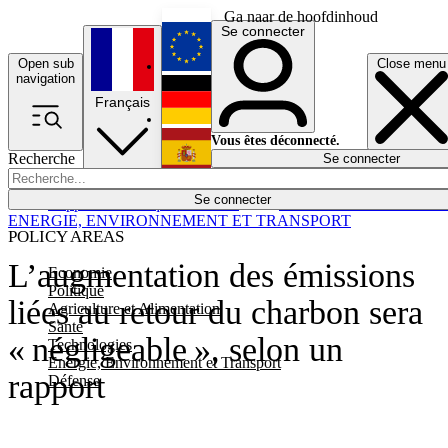
Ga naar de hoofdinhoud
Se connecter
Open sub
Close menu
English
navigation
Français
Deutsch
Vous êtes déconnecté.
Recherche
Se connecter
Español
Lumières éteintes
Se connecter
Rapporteur
Politique
Économie
Newsletters
Evénements
Em
ENERGIE, ENVIRONNEMENT ET TRANSPORT
POLICY AREAS
L’augmentation des émissions
Economie
Politique
liées au retour du charbon sera
Agriculture et Alimentation
Santé
« négligeable », selon un
Technologies
Energie, Environnement et Transport
rapport
Défense