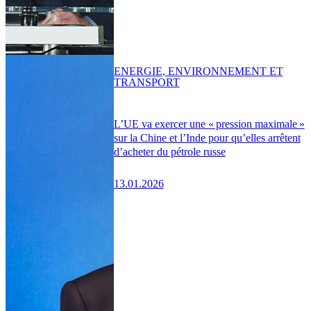
ENERGIE, ENVIRONNEMENT ET
TRANSPORT
L’UE va exercer une « pression maximale »
sur la Chine et l’Inde pour qu’elles arrêtent
d’acheter du pétrole russe
13.01.2026