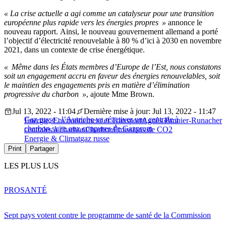
« La crise actuelle a agi comme un catalyseur pour une transition
européenne plus rapide vers les énergies propres »
annonce le
nouveau rapport. Ainsi, le nouveau gouvernement allemand a porté
l’objectif d’électricité renouvelable à 80 % d’ici à 2030 en novembre
2021, dans un contexte de crise énergétique.
« Même dans les États membres d’Europe de l’Est, nous constatons
soit un engagement accru en faveur des énergies renouvelables, soit
le maintien des engagements pris en matière d’élimination
progressive du charbon »
, ajoute Mme Brown.
Jul 13, 2022 - 11:04
Dernière mise à jour: Jul 13, 2022 - 11:47
Gaz russe : l’Autriche va réactiver une centrale à
Energie, Environnement et Transport
Agnès Pannier-Runacher
charbon suite aux coupures de Gazprom
centrales à charbon
Charbon
Émissions de CO2
Energie & Climat
gaz russe
Print
Partager
LES PLUS LUS
PRO
SANTÉ
Sept pays votent contre le programme de santé de la Commission