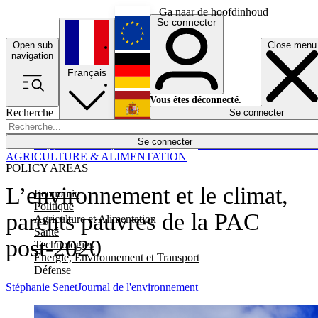
Ga naar de hoofdinhoud
Se connecter
Open sub
Close menu
English
navigation
Français
Deutsch
Vous êtes déconnecté.
Recherche
Se connecter
Español
Lumières éteintes
Se connecter
Rapporteur
Politique
Économie
Newsletters
Evénements
Em
AGRICULTURE & ALIMENTATION
POLICY AREAS
L’environnement et le climat,
Economie
Politique
parents pauvres de la PAC
Agriculture et Alimentation
Santé
post-2020
Technologies
Energie, Environnement et Transport
Défense
Stéphanie Senet
Journal de l'environnement