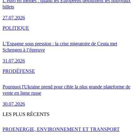
L’euro en mèmes : quand les Européens détournent les nouveaux
billets
27.07.2026
POLITIQUE
L’Espagne sous pression : la crise migratoire de Ceuta met
Schengen à l’épreuve
31.07.2026
PRO
DÉFENSE
Pourquoi l'Ukraine prend pour cible la plus grande plateforme de
vente en ligne russe
30.07.2026
LES PLUS RÉCENTS
PRO
ENERGIE, ENVIRONNEMENT ET TRANSPORT