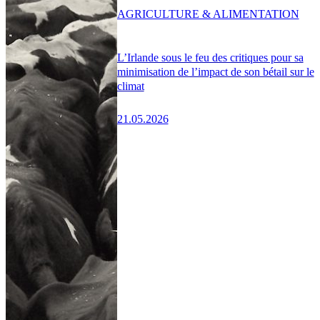
AGRICULTURE & ALIMENTATION
L’Irlande sous le feu des critiques pour sa
minimisation de l’impact de son bétail sur le
climat
21.05.2026