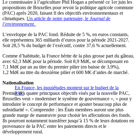
Le commissaire à l’agriculture Phil Hogan a présenté ce 1er juin les
propositions de Bruxelles pour revoir la politique agricole commune
(PAC) après 2020, faisant fi des objectifs environnementaux et
climatiques.
Un article de notre partenaire, le
Journal de
l’environnement
.
L’enveloppe de la PAC fond. Réduite de 5 %, en euros constants,
elle représentera 365 milliards d’euros pour la période 2021-2027.
Soit 28,5 % du budget de l’exécutif, contre 37,6 % actuellement.
Comme d’habitude, la France hérite de la plus grosse part du gâteau,
avec 62,3 Md€ pour la période. Soit 8,9 Md€, se décomposant en
7,1 Md€ par an au titre du premier pilier (en baisse de 3,9%),
1,2 Md€ au titre du deuxième pilier et 600 M€ d’aides de marché.
Nationalisation
En France, les inquiétudes montent sur le budget de la
Premier des quatre principaux objectifs visés par la nouvelle PAC,
PAC
Bruxelles veut « moderniser le système de gouvernance », « pour y
introduire le concept de performance et ajouter beaucoup plus de
subsidiarité ». Comprendre : les États membres auront une plus
grande marge de manœuvre pour choisir les affectations des fonds.
Ils pourront notamment transférer jusqu’à 15 % de leurs dotations en
provenance de la PAC entre les paiements directs et le
développement rural.