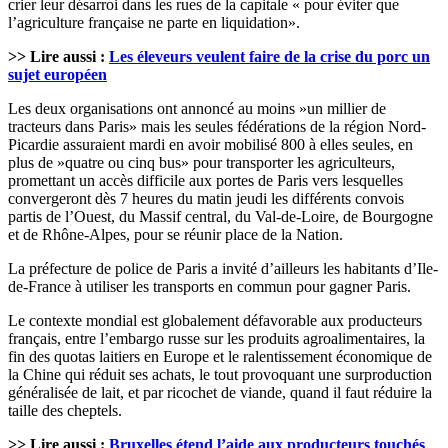
crier leur désarroi dans les rues de la capitale « pour éviter que
l’agriculture française ne parte en liquidation».
>> Lire aussi :
Les éleveurs veulent faire de la crise du porc un
sujet européen
Les deux organisations ont annoncé au moins »un millier de
tracteurs dans Paris» mais les seules fédérations de la région Nord-
Picardie assuraient mardi en avoir mobilisé 800 à elles seules, en
plus de »quatre ou cinq bus» pour transporter les agriculteurs,
promettant un accès difficile aux portes de Paris vers lesquelles
convergeront dès 7 heures du matin jeudi les différents convois
partis de l’Ouest, du Massif central, du Val-de-Loire, de Bourgogne
et de Rhône-Alpes, pour se réunir place de la Nation.
La préfecture de police de Paris a invité d’ailleurs les habitants d’Ile-
de-France à utiliser les transports en commun pour gagner Paris.
Le contexte mondial est globalement défavorable aux producteurs
français, entre l’embargo russe sur les produits agroalimentaires, la
fin des quotas laitiers en Europe et le ralentissement économique de
la Chine qui réduit ses achats, le tout provoquant une surproduction
généralisée de lait, et par ricochet de viande, quand il faut réduire la
taille des cheptels.
>> Lire aussi :
Bruxelles étend l’aide aux producteurs touchés