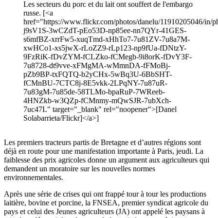
Les secteurs du porc et du lait ont souffert de l'embargo
russe. [<a
href="https://www.flickr.com/photos/danelu/11910205046/in/ph
j9sV1S-3wCZdT-pEo53D-np85ee-nn7QYr-41GES-
s6mfBZ-xrrFw5-xuqTmd-xHhTo7-7u81ZV-7u8a7M-
xwHCo1-xs5jwX-rLoZZ9-rLp123-np9fUa-fDNtzY-
9FzRiK-fDvZYM-fCLZko-fCMegb-9i8orK-fDvY3F-
7u8728-dt9vve-xFMgMA-wMmnDA-fFMoBj-
pZb9BP-txFQTQ-b2yCHx-5wBq3U-6BbSHT-
fCMnBU-7CTC8j-8E5vkk-2LPqNY-7u87uR-
7u83gM-7u85de-58TLMo-bpaRuP-7WReeb-
4HNZkb-w3QZp-fCMnmy-mQwSJR-7ubXch-
7uc47L" target="_blank" rel="noopener">[Danel
Solabarrieta/Flickr]</a>]
Les premiers tracteurs partis de Bretagne et d’autres régions sont
déjà en route pour une manifestation importante à Paris, jeudi. La
faiblesse des prix agricoles donne un argument aux agriculteurs qui
demandent un moratoire sur les nouvelles normes
environnementales.
Après une série de crises qui ont frappé tour à tour les productions
laitière, bovine et porcine, la FNSEA, premier syndicat agricole du
pays et celui des Jeunes agriculteurs (JA) ont appelé les paysans à