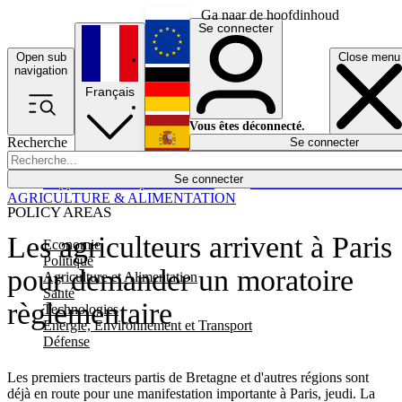
Ga naar de hoofdinhoud
Se connecter
Open sub
Close menu
English
navigation
Français
Deutsch
Vous êtes déconnecté.
Recherche
Se connecter
Español
Lumières éteintes
Se connecter
Rapporteur
Politique
Économie
Newsletters
Evénements
Em
AGRICULTURE & ALIMENTATION
POLICY AREAS
Les agriculteurs arrivent à Paris
Economie
Politique
pour demander un moratoire
Agriculture et Alimentation
Santé
règlementaire
Technologies
Energie, Environnement et Transport
Défense
Les premiers tracteurs partis de Bretagne et d'autres régions sont
déjà en route pour une manifestation importante à Paris, jeudi. La