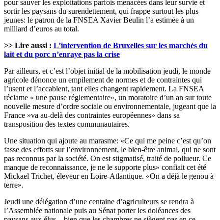
pour sauver les exploitations parfois menacées dans leur survie et
sortir les paysans du surendettement, qui frappe surtout les plus
jeunes: le patron de la FNSEA Xavier Beulin l’a estimée à un
milliard d’euros au total.
>> Lire aussi :
L’intervention de Bruxelles sur les marchés du
lait et du porc n’enraye pas la crise
Par ailleurs, et c’est l’objet initial de la mobilisation jeudi, le monde
agricole dénonce un empilement de normes et de contraintes qui
l’usent et l’accablent, tant elles changent rapidement. La FNSEA
réclame « une pause réglementaire», un moratoire d’un an sur toute
nouvelle mesure d’ordre sociale ou environnementale, jugeant que la
France »va au-delà des contraintes européennes» dans sa
transposition des textes communautaires.
Une situation qui ajoute au marasme: «Ce qui me peine c’est qu’on
fasse des efforts sur l’environnement, le bien-être animal, qui ne sont
pas reconnus par la société. On est stigmatisé, traité de pollueur. Ce
manque de reconnaissance, je ne le supporte plus» confiait cet été
Mickael Trichet, éleveur en Loire-Atlantique. «On a déjà le genou à
terre».
Jeudi une délégation d’une centaine d’agriculteurs se rendra à
l’Assemblée nationale puis au Sénat porter les doléances des
paysans aux élus – bien que les chambres ne siègent pas en ce