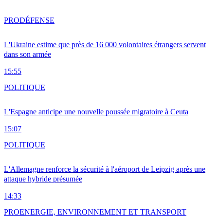
PRO
DÉFENSE
L'Ukraine estime que près de 16 000 volontaires étrangers servent
dans son armée
15:55
POLITIQUE
L'Espagne anticipe une nouvelle poussée migratoire à Ceuta
15:07
POLITIQUE
L'Allemagne renforce la sécurité à l'aéroport de Leipzig après une
attaque hybride présumée
14:33
PRO
ENERGIE, ENVIRONNEMENT ET TRANSPORT