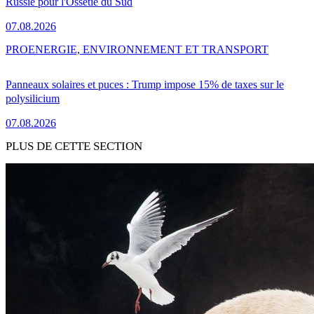
Russie pour l'Ossétie du Sud
07.08.2026
PRO
ENERGIE, ENVIRONNEMENT ET TRANSPORT
Panneaux solaires et puces : Trump impose 15% de taxes sur le
polysilicium
07.08.2026
PLUS DE CETTE SECTION