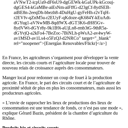
aVNwT2-icpUa9-dF6sU9-dgGEWk-kGaUPk-kGcouj-
dgGES4-kGaMBe-aiEsNm-aiFffG-d23gCf-8ydSEB-
aiBE8n-2eeqDh-bbezh8-4DuHgU-gyFeHh-r2vTqH-
r2EVfv-qZnM5u-r2EUyF-qKdoze-qK684Y-kEuAdt-
dGYug1-aVNwMB-8qdfWX-dGT3K6-dH85Gv-
8ydVWt-dGYr8y-9k1B9i-aUjLn8-rmb3tG-9thR5a-
dGYvjQ-a2kFo4-7BeZoc-7BiNLh-pWsA2-av4wyW-
av1MSD-av1Ls4-o5FzQJ-d2NRCo" target="_blank"
rel="noopener">[Energías Renovables/Flickr]</a>]
En France, les agriculteurs s’organisent pour développer la vente
directe, les circuits courts et l’agriculture locale pour trouver de
nouveau relais de croissance auprès des consommateurs.
Manger local pour redonner un coup de fouet à la production
agricole. En France, le pari des circuits court et de l’agriculture de
proximité séduit de plus en plus les consommateurs, mais aussi les
producteurs agricoles.
« L’envie de rapprocher les lieux de productions des lieux de
consommation est une tendance de fonds, ce n’est pas une mode »,
explique Gérard Bazin, président de la chambre d’agriculture du
Rhône.
Produits bio et circuits courts