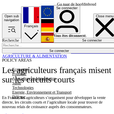
Ga naar de hoofdinhoud
Se connecter
Open sub
Close menu
English
navigation
Français
Deutsch
Vous êtes déconnecté.
Recherche
Se connecter
Español
Lumières éteintes
Se connecter
Rapporteur
Politique
Économie
Newsletters
Evénements
Em
AGRICULTURE & ALIMENTATION
POLICY AREAS
Les agriculteurs français misent
Economie
Politique
sur les circuits courts
Agriculture et Alimentation
Santé
Technologies
Energie, Environnement et Transport
Défense
En France, les agriculteurs s’organisent pour développer la vente
directe, les circuits courts et l’agriculture locale pour trouver de
nouveau relais de croissance auprès des consommateurs.