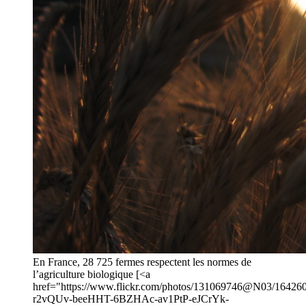
En France, 28 725 fermes respectent les normes de
l’agriculture biologique [<a
href="https://www.flickr.com/photos/131069746@N03/1642605
r2vQUv-beeHHT-6BZHAc-av1PtP-eJCrYk-