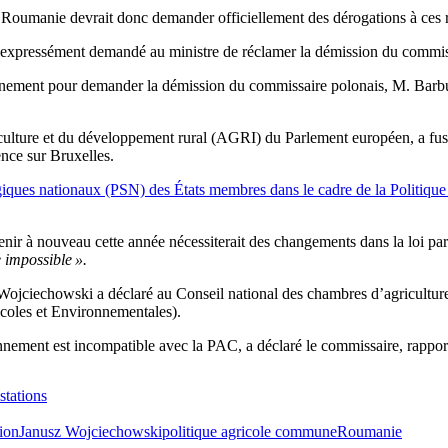
la Roumanie devrait donc demander officiellement des dérogations à ces 
t expressément demandé au ministre de réclamer la démission du commiss
ernement pour demander la démission du commissaire polonais, M. Barbu
ulture et du développement rural (AGRI) du Parlement européen, a fust
ence sur Bruxelles.
atégiques nationaux (PSN) des États membres dans le cadre de la Politi
nir à nouveau cette année nécessiterait des changements dans la loi par
 impossible ».
 Wojciechowski a déclaré au Conseil national des chambres d’agricultu
coles et Environnementales).
onnement est incompatible avec la PAC, a déclaré le commissaire, rappo
stations
ion
Janusz Wojciechowski
politique agricole commune
Roumanie