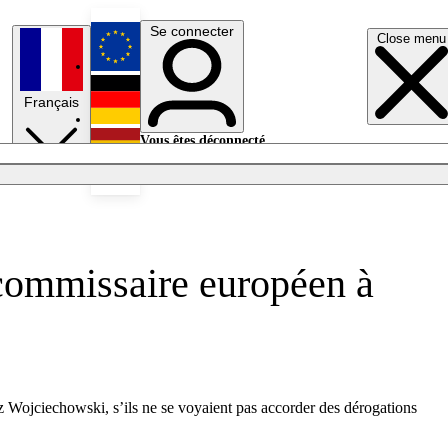
Se connecter
Close menu
English
Français
Deutsch
Vous êtes déconnecté.
Se connecter
Español
Lumières éteintes
commissaire européen à
z Wojciechowski, s’ils ne se voyaient pas accorder des dérogations