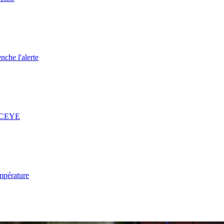
nche l'alerte
 ICEYE
mpérature