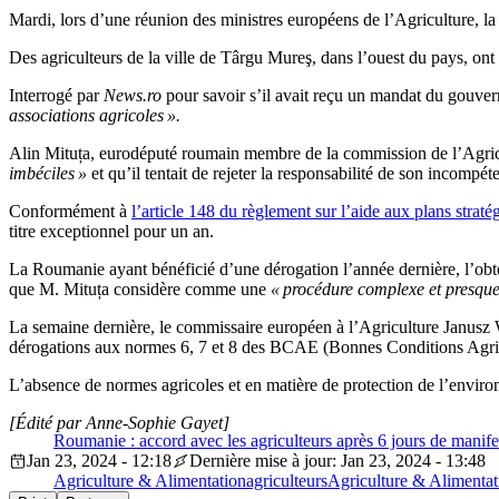
Mardi, lors d’une réunion des ministres européens de l’Agriculture, 
Des agriculteurs de la ville de Târgu Mureş, dans l’ouest du pays, on
Interrogé par
News.ro
pour savoir s’il avait reçu un mandat du gouv
associations agricoles »
.
Alin Mituța, eurodéputé roumain membre de la commission de l’Agric
imbéciles »
et qu’il tentait de rejeter la responsabilité de son incompét
Conformément à
l’article 148 du règlement sur l’aide aux plans str
titre exceptionnel pour un an.
La Roumanie ayant bénéficié d’une dérogation l’année dernière, l’obte
que M. Mituța considère comme une
« procédure complexe et presque
La semaine dernière, le commissaire européen à l’Agriculture Janusz
dérogations aux normes 6, 7 et 8 des BCAE (Bonnes Conditions Agri
L’absence de normes agricoles et en matière de protection de l’envir
[Édité par Anne-Sophie Gayet]
Roumanie : accord avec les agriculteurs après 6 jours de manife
Jan 23, 2024 - 12:18
Dernière mise à jour: Jan 23, 2024 - 13:48
Agriculture & Alimentation
agriculteurs
Agriculture & Alimentat