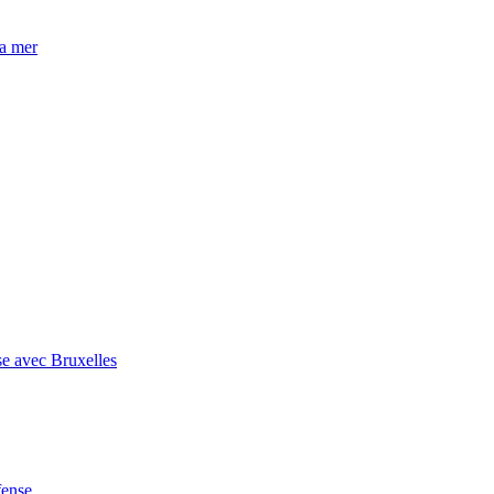
la mer
se avec Bruxelles
fense