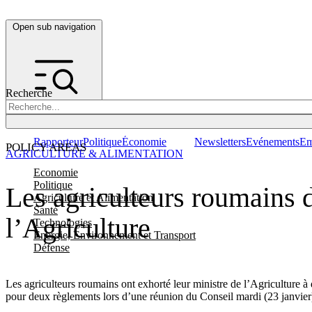
Open sub navigation
Recherche
Rapporteur
Politique
Économie
Newsletters
Evénements
Em
POLICY AREAS
AGRICULTURE & ALIMENTATION
Economie
Politique
Les agriculteurs roumains
Agriculture et Alimentation
Santé
l’Agriculture
Technologies
Energie, Environnement et Transport
Défense
Les agriculteurs roumains ont exhorté leur ministre de l’Agriculture 
pour deux règlements lors d’une réunion du Conseil mardi (23 janvier