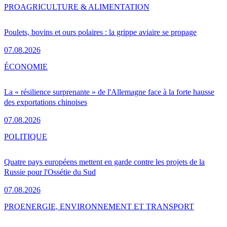
PRO
AGRICULTURE & ALIMENTATION
Poulets, bovins et ours polaires : la grippe aviaire se propage
07.08.2026
ÉCONOMIE
La « résilience surprenante » de l'Allemagne face à la forte hausse
des exportations chinoises
07.08.2026
POLITIQUE
Quatre pays européens mettent en garde contre les projets de la
Russie pour l'Ossétie du Sud
07.08.2026
PRO
ENERGIE, ENVIRONNEMENT ET TRANSPORT