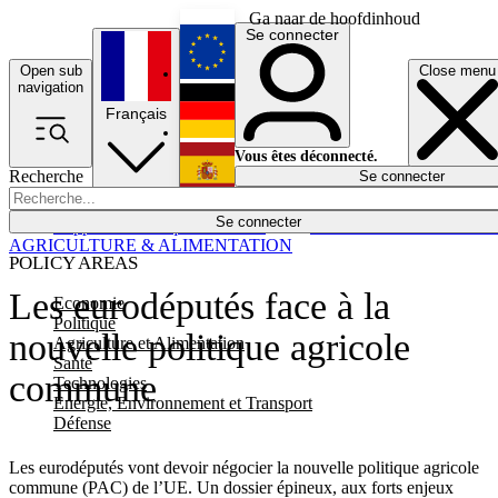
Ga naar de hoofdinhoud
Se connecter
Open sub
Close menu
English
navigation
Français
Deutsch
Vous êtes déconnecté.
Recherche
Se connecter
Español
Lumières éteintes
Se connecter
Rapporteur
Politique
Économie
Newsletters
Evénements
Em
AGRICULTURE & ALIMENTATION
POLICY AREAS
Les eurodéputés face à la
Economie
Politique
nouvelle politique agricole
Agriculture et Alimentation
Santé
commune
Technologies
Energie, Environnement et Transport
Défense
Les eurodéputés vont devoir négocier la nouvelle politique agricole
commune (PAC) de l’UE. Un dossier épineux, aux forts enjeux