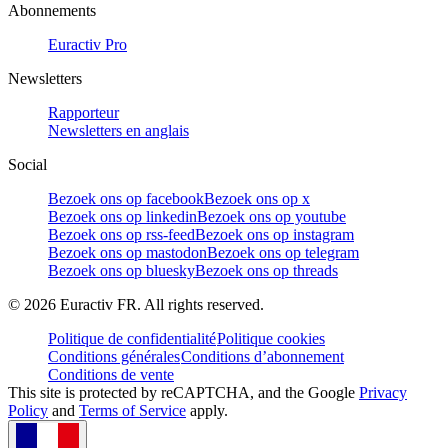
Abonnements
Euractiv Pro
Newsletters
Rapporteur
Newsletters en anglais
Social
Bezoek ons op facebook
Bezoek ons op x
Bezoek ons op linkedin
Bezoek ons op youtube
Bezoek ons op rss-feed
Bezoek ons op instagram
Bezoek ons op mastodon
Bezoek ons op telegram
Bezoek ons op bluesky
Bezoek ons op threads
©
2026
Euractiv FR. All rights reserved.
Politique de confidentialité
Politique cookies
Conditions générales
Conditions d’abonnement
Conditions de vente
This site is protected by reCAPTCHA, and the Google
Privacy
Policy
and
Terms of Service
apply.