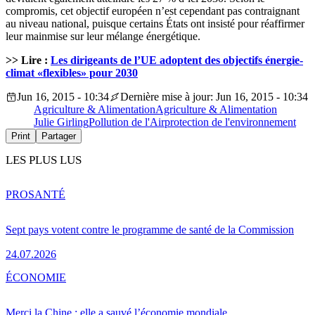
compromis, cet objectif européen n’est cependant pas contraignant
au niveau national, puisque certains États ont insisté pour réaffirmer
leur mainmise sur leur mélange énergétique.
>> Lire :
Les dirigeants de l’UE adoptent des objectifs énergie-
climat «flexibles» pour 2030
Jun 16, 2015 - 10:34
Dernière mise à jour: Jun 16, 2015 - 10:34
Agriculture & Alimentation
Agriculture & Alimentation
Julie Girling
Pollution de l'Air
protection de l'environnement
Print
Partager
LES PLUS LUS
PRO
SANTÉ
Sept pays votent contre le programme de santé de la Commission
24.07.2026
ÉCONOMIE
Merci la Chine : elle a sauvé l’économie mondiale