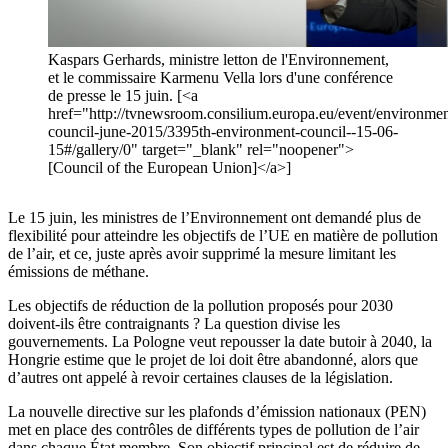
Kaspars Gerhards, ministre letton de l'Environnement,
et le commissaire Karmenu Vella lors d'une conférence
de presse le 15 juin. [<a
href="http://tvnewsroom.consilium.europa.eu/event/environmen
council-june-2015/3395th-environment-council--15-06-
15#/gallery/0" target="_blank" rel="noopener">
[Council of the European Union]</a>]
Le 15 juin, les ministres de l’Environnement ont demandé plus de
flexibilité pour atteindre les objectifs de l’UE en matière de pollution
de l’air, et ce, juste après avoir supprimé la mesure limitant les
émissions de méthane.
Les objectifs de réduction de la pollution proposés pour 2030
doivent-ils être contraignants ? La question divise les
gouvernements. La Pologne veut repousser la date butoir à 2040, la
Hongrie estime que le projet de loi doit être abandonné, alors que
d’autres ont appelé à revoir certaines clauses de la législation.
La nouvelle directive sur les plafonds d’émission nationaux (PEN)
met en place des contrôles de différents types de pollution de l’air
dans chaque État membre. Son objectif principal est de réduire de