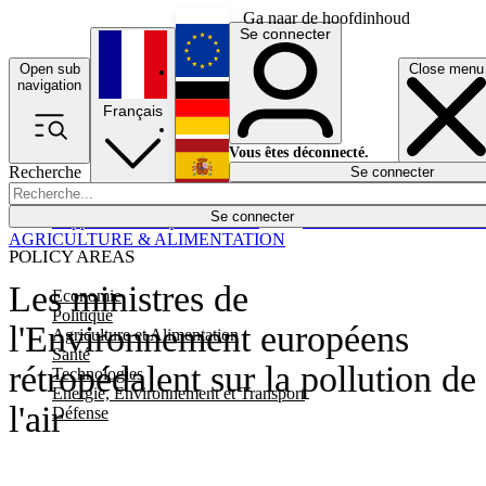
Ga naar de hoofdinhoud
Se connecter
Open sub
Close menu
English
navigation
Français
Deutsch
Vous êtes déconnecté.
Recherche
Se connecter
Español
Lumières éteintes
Se connecter
Rapporteur
Politique
Économie
Newsletters
Evénements
Em
AGRICULTURE & ALIMENTATION
POLICY AREAS
Les ministres de
Economie
Politique
l'Environnement européens
Agriculture et Alimentation
Santé
rétropédalent sur la pollution de
Technologies
Energie, Environnement et Transport
l'air
Défense