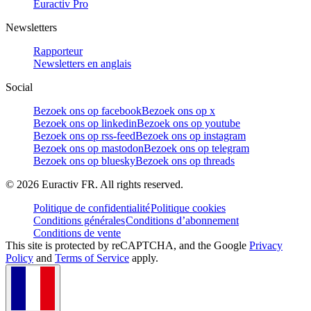
Euractiv Pro
Newsletters
Rapporteur
Newsletters en anglais
Social
Bezoek ons op facebook
Bezoek ons op x
Bezoek ons op linkedin
Bezoek ons op youtube
Bezoek ons op rss-feed
Bezoek ons op instagram
Bezoek ons op mastodon
Bezoek ons op telegram
Bezoek ons op bluesky
Bezoek ons op threads
©
2026
Euractiv FR. All rights reserved.
Politique de confidentialité
Politique cookies
Conditions générales
Conditions d’abonnement
Conditions de vente
This site is protected by reCAPTCHA, and the Google
Privacy
Policy
and
Terms of Service
apply.