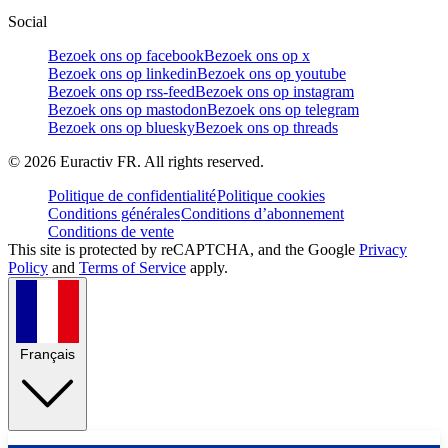
Social
Bezoek ons op facebook
Bezoek ons op x
Bezoek ons op linkedin
Bezoek ons op youtube
Bezoek ons op rss-feed
Bezoek ons op instagram
Bezoek ons op mastodon
Bezoek ons op telegram
Bezoek ons op bluesky
Bezoek ons op threads
©
2026
Euractiv FR. All rights reserved.
Politique de confidentialité
Politique cookies
Conditions générales
Conditions d’abonnement
Conditions de vente
This site is protected by reCAPTCHA, and the Google
Privacy
Policy
and
Terms of Service
apply.
Français