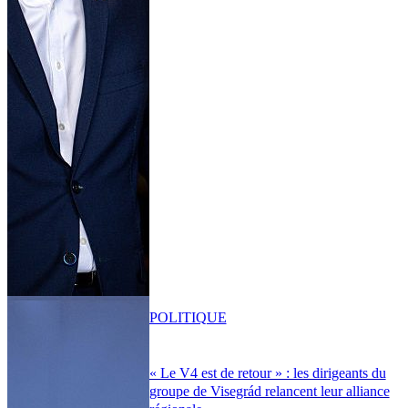
POLITIQUE
« Le V4 est de retour » : les dirigeants du
groupe de Visegrád relancent leur alliance