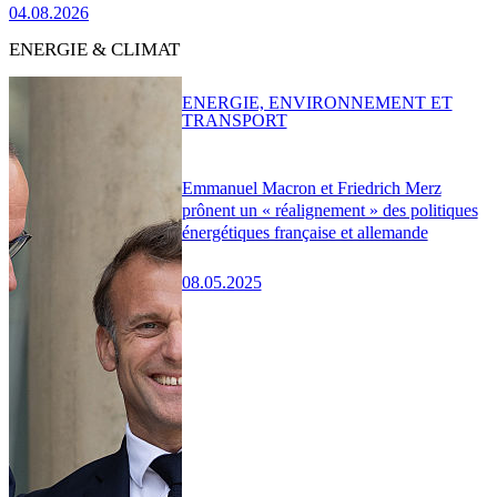
04.08.2026
ENERGIE & CLIMAT
ENERGIE, ENVIRONNEMENT ET
TRANSPORT
Emmanuel Macron et Friedrich Merz
prônent un « réalignement » des politiques
énergétiques française et allemande
08.05.2025