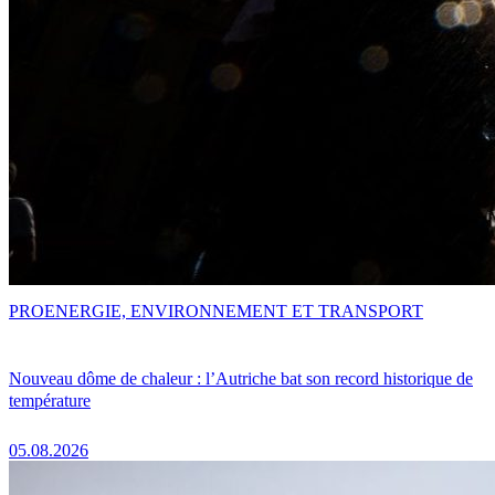
PRO
ENERGIE, ENVIRONNEMENT ET TRANSPORT
Nouveau dôme de chaleur : l’Autriche bat son record historique de
température
05.08.2026