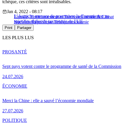
tchèque, ces critères sont irréalisables.
Jan 4, 2022 - 08:17
L’Autriche menace de poursuivre la Commission au
Energie, Environnement et Transport
Energie & Climat
sujet des règles de taxonomie de l’UE
Nucléaire
République Tchèque
taxonomie
Print
Partager
LES PLUS LUS
PRO
SANTÉ
Sept pays votent contre le programme de santé de la Commission
24.07.2026
ÉCONOMIE
Merci la Chine : elle a sauvé l’économie mondiale
27.07.2026
POLITIQUE