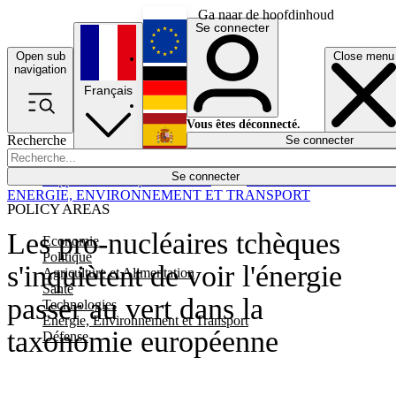
Ga naar de hoofdinhoud
Se connecter
Open sub
Close menu
English
navigation
Français
Deutsch
Vous êtes déconnecté.
Recherche
Se connecter
Español
Lumières éteintes
Se connecter
Rapporteur
Politique
Économie
Newsletters
Evénements
Em
ENERGIE, ENVIRONNEMENT ET TRANSPORT
POLICY AREAS
Les pro-nucléaires tchèques
Economie
Politique
s'inquiètent de voir l'énergie
Agriculture et Alimentation
Santé
passer au vert dans la
Technologies
Energie, Environnement et Transport
taxonomie européenne
Défense